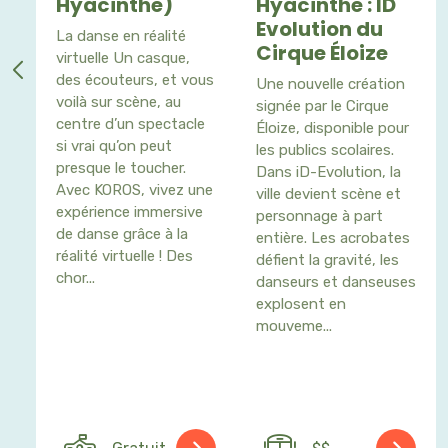
Hyacinthe)
Hyacinthe : ID
Evolution du
La danse en réalité
Cirque Éloize
virtuelle Un casque,
des écouteurs, et vous
Une nouvelle création
voilà sur scène, au
signée par le Cirque
centre d’un spectacle
Éloize, disponible pour
si vrai qu’on peut
les publics scolaires.
presque le toucher.
Dans iD-Evolution, la
Avec KOROS, vivez une
ville devient scène et
expérience immersive
personnage à part
de danse grâce à la
entière. Les acrobates
réalité virtuelle ! Des
défient la gravité, les
chor...
danseurs et danseuses
explosent en
mouveme...