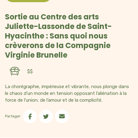
Créez vous un compte Catapulte pour découvrir
potentiel de la plateforme. Votre compte vou
Sortie au Centre des arts
d’avoir accès à des outils supplémentaires et d
Juliette-Lassonde de Saint-
personnaliser votre expérience en fonction de 
milieu et de vos besoins.
Hyacinthe : Sans quoi nous
crèverons de la Compagnie
Créer un compte
Virginie Brunelle
$$
La chorégraphie, impérieuse et vibrante, nous plonge dans
le chaos d’un monde en tension opposant l’aliénation à la
force de l’union, de l’amour et de la complicité.
Partager