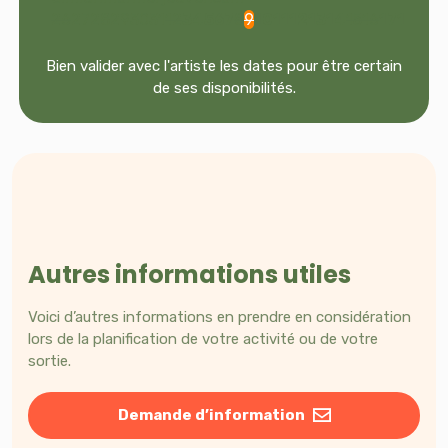
Danse contemporaine
26
27
28
29
30
31
1
2
3
4
5
6
7
8
9
10
11
12
13
14
15
16
17
18
19
2
Bien valider avec l'artiste les dates pour être certain
de ses disponibilités.
Autres informations utiles
Voici d’autres informations en prendre en considération
lors de la planification de votre activité ou de votre
sortie.
Demande d’information