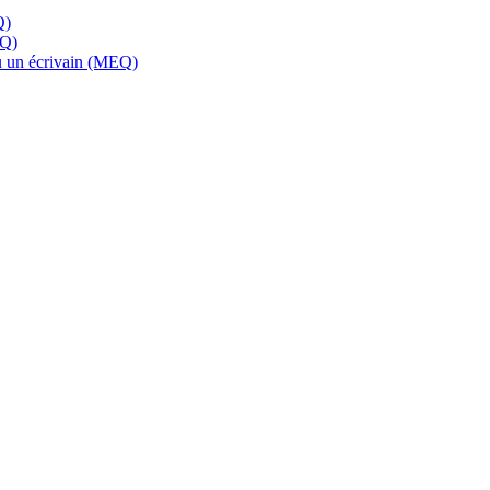
Q)
EQ)
 ou un écrivain (MEQ)