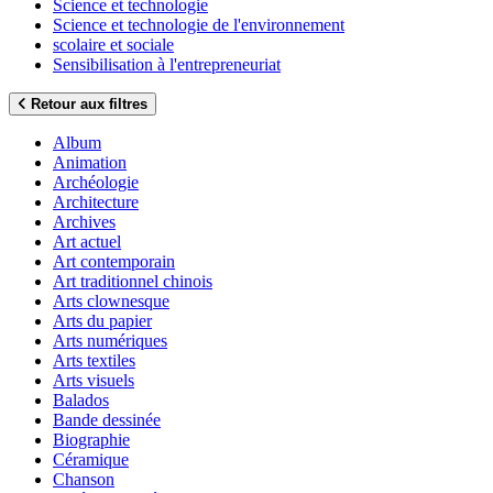
Science et technologie
Science et technologie de l'environnement
scolaire et sociale
Sensibilisation à l'entrepreneuriat
Retour aux filtres
Album
Animation
Archéologie
Architecture
Archives
Art actuel
Art contemporain
Art traditionnel chinois
Arts clownesque
Arts du papier
Arts numériques
Arts textiles
Arts visuels
Balados
Bande dessinée
Biographie
Céramique
Chanson