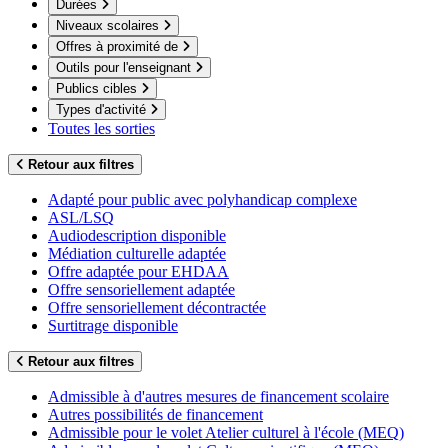
Durées
Niveaux scolaires
Offres à proximité de
Outils pour l'enseignant
Publics cibles
Types d'activité
Toutes les sorties
Retour aux filtres
Adapté pour public avec polyhandicap complexe
ASL/LSQ
Audiodescription disponible
Médiation culturelle adaptée
Offre adaptée pour EHDAA
Offre sensoriellement adaptée
Offre sensoriellement décontractée
Surtitrage disponible
Retour aux filtres
Admissible à d'autres mesures de financement scolaire
Autres possibilités de financement
Admissible pour le volet Atelier culturel à l'école (MEQ)