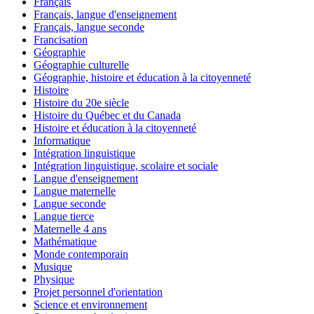
Français
Français, langue d'enseignement
Français, langue seconde
Francisation
Géographie
Géographie culturelle
Géographie, histoire et éducation à la citoyenneté
Histoire
Histoire du 20e siècle
Histoire du Québec et du Canada
Histoire et éducation à la citoyenneté
Informatique
Intégration linguistique
Intégration linguistique, scolaire et sociale
Langue d'enseignement
Langue maternelle
Langue seconde
Langue tierce
Maternelle 4 ans
Mathématique
Monde contemporain
Musique
Physique
Projet personnel d'orientation
Science et environnement