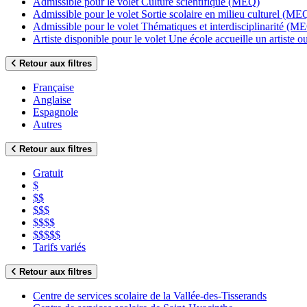
Admissible pour le volet Culture scientifique (MEQ)
Admissible pour le volet Sortie scolaire en milieu culturel (ME
Admissible pour le volet Thématiques et interdisciplinarité (M
Artiste disponible pour le volet Une école accueille un artiste
Retour aux filtres
Française
Anglaise
Espagnole
Autres
Retour aux filtres
Gratuit
$
$$
$$$
$$$$
$$$$$
Tarifs variés
Retour aux filtres
Centre de services scolaire de la Vallée-des-Tisserands