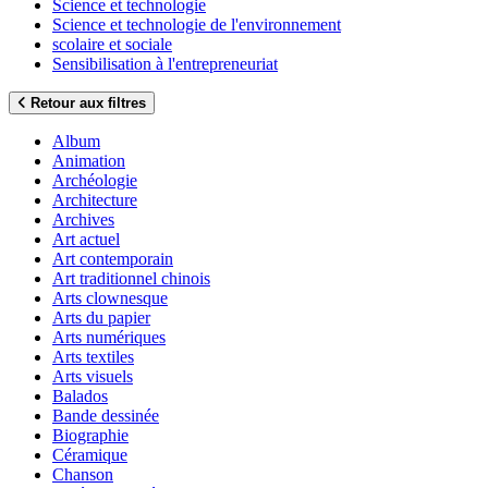
Science et technologie
Science et technologie de l'environnement
scolaire et sociale
Sensibilisation à l'entrepreneuriat
Retour aux filtres
Album
Animation
Archéologie
Architecture
Archives
Art actuel
Art contemporain
Art traditionnel chinois
Arts clownesque
Arts du papier
Arts numériques
Arts textiles
Arts visuels
Balados
Bande dessinée
Biographie
Céramique
Chanson