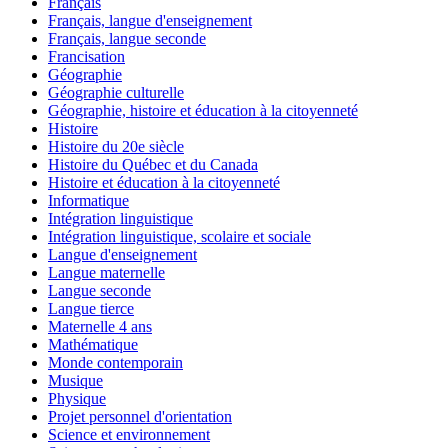
Français
Français, langue d'enseignement
Français, langue seconde
Francisation
Géographie
Géographie culturelle
Géographie, histoire et éducation à la citoyenneté
Histoire
Histoire du 20e siècle
Histoire du Québec et du Canada
Histoire et éducation à la citoyenneté
Informatique
Intégration linguistique
Intégration linguistique, scolaire et sociale
Langue d'enseignement
Langue maternelle
Langue seconde
Langue tierce
Maternelle 4 ans
Mathématique
Monde contemporain
Musique
Physique
Projet personnel d'orientation
Science et environnement