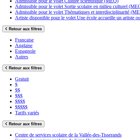
Admissible pour le volet Culture scientifique (MEQ)
Admissible pour le volet Sortie scolaire en milieu culturel (ME
Admissible pour le volet Thématiques et interdisciplinarité (M
Artiste disponible pour le volet Une école accueille un artiste
Retour aux filtres
Française
Anglaise
Espagnole
Autres
Retour aux filtres
Gratuit
$
$$
$$$
$$$$
$$$$$
Tarifs variés
Retour aux filtres
Centre de services scolaire de la Vallée-des-Tisserands