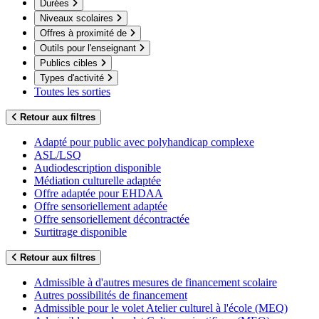
Durées
Niveaux scolaires
Offres à proximité de
Outils pour l'enseignant
Publics cibles
Types d'activité
Toutes les sorties
Retour aux filtres
Adapté pour public avec polyhandicap complexe
ASL/LSQ
Audiodescription disponible
Médiation culturelle adaptée
Offre adaptée pour EHDAA
Offre sensoriellement adaptée
Offre sensoriellement décontractée
Surtitrage disponible
Retour aux filtres
Admissible à d'autres mesures de financement scolaire
Autres possibilités de financement
Admissible pour le volet Atelier culturel à l'école (MEQ)