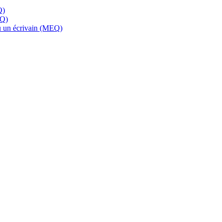
Q)
EQ)
 ou un écrivain (MEQ)