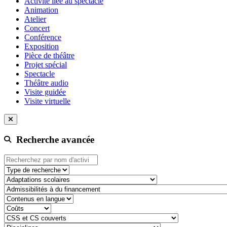
Activité liée au spectacle
Animation
Atelier
Concert
Conférence
Exposition
Pièce de théâtre
Projet spécial
Spectacle
Théâtre audio
Visite guidée
Visite virtuelle
Recherche avancée
Type de recherche
adaptation-scolaire
admissibilite-a-du-financement
contenu-en-langue
cout
css-et-cs-couvert
discipline