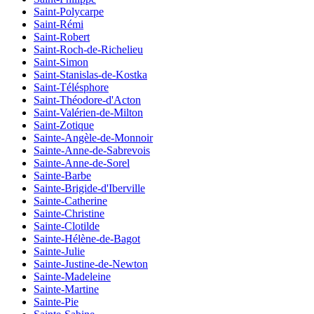
Saint-Polycarpe
Saint-Rémi
Saint-Robert
Saint-Roch-de-Richelieu
Saint-Simon
Saint-Stanislas-de-Kostka
Saint-Télésphore
Saint-Théodore-d'Acton
Saint-Valérien-de-Milton
Saint-Zotique
Sainte-Angèle-de-Monnoir
Sainte-Anne-de-Sabrevois
Sainte-Anne-de-Sorel
Sainte-Barbe
Sainte-Brigide-d'Iberville
Sainte-Catherine
Sainte-Christine
Sainte-Clotilde
Sainte-Hélène-de-Bagot
Sainte-Julie
Sainte-Justine-de-Newton
Sainte-Madeleine
Sainte-Martine
Sainte-Pie