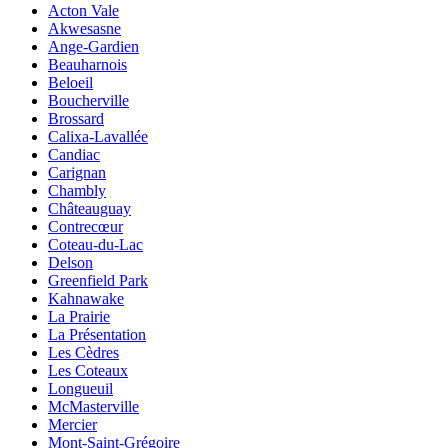
Acton Vale
Akwesasne
Ange-Gardien
Beauharnois
Beloeil
Boucherville
Brossard
Calixa-Lavallée
Candiac
Carignan
Chambly
Châteauguay
Contrecœur
Coteau-du-Lac
Delson
Greenfield Park
Kahnawake
La Prairie
La Présentation
Les Cèdres
Les Coteaux
Longueuil
McMasterville
Mercier
Mont-Saint-Grégoire