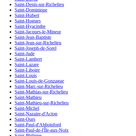
Saint-Denis-sur-Richelieu
Saint-Dominique
Saint-Hubert
Saint-Hugues
Saint-Hyacinthe
Saint-Jacques-le-Mineur
Saint-Jean-Baptiste
Saint-Jean-sur-Richelieu
Saint-Joseph-de-Sorel
Saint-Jude
Saint-Lambert
Saint-Lazare
Saint-Liboire
Saint-Louis
Saint-Louis-de-Gonzague
Saint-Marc-sur-Richelieu
Saint-Mathias-sur-Richelieu
Saint-Mathieu
Saint-Mathieu-sur-Richelieu
Saint-Michel
Saint-Nazaire-d'Acton
Saint-Ours
Saint-Paul-d'Abbotsford
Saint-Paul-de-l'Île-aux-Noix
Saint-Philippe