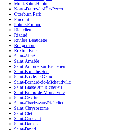
Mont-Saint-Hilaire
Notre-Dame-de-l'Île-Perrot
Otterburn Park
Pincourt
Pointe-Fortune
Richelieu
Rigaud
Rivière-Beaudette
Rougemont
Roxton Falls
Saint-Aimé
Saint-Amable
Saint-Antoine-sur-Richelieu
Saint-Barnabé-Sud
Saint-Basile-le Grand
Saint-Bernard-de-Michaudville
Saint-Blaise-sur-Richelieu
Saint-Bruno-de-Montarville
Saint-Césaire
Saint-Charles-sur-Richelieu
Saint-Chrysostome
Saint-Clet
Saint-Constant
Saint-Damase
Saint-David