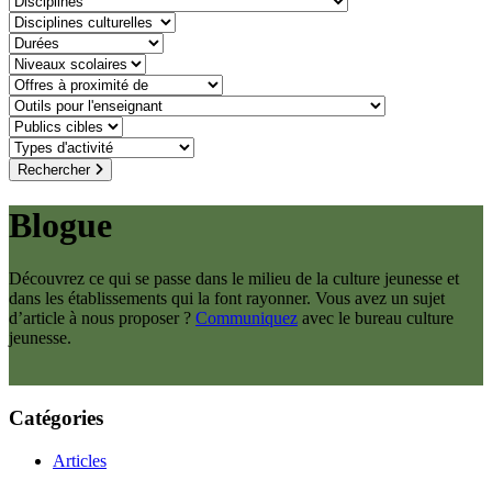
discipline-culturelle
duree
niveaux-scolaires
offre-a-proximite-de
outil-pour-lenseignant
public-cible
type-dactivite
Rechercher
Blogue
Découvrez ce qui se passe dans le milieu de la culture jeunesse et
dans les établissements qui la font rayonner. Vous avez un sujet
d’article à nous proposer ?
Communiquez
avec le bureau culture
jeunesse.
Catégories
Articles