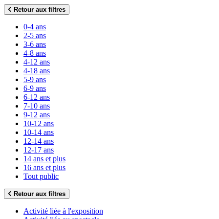
Retour aux filtres
0-4 ans
2-5 ans
3-6 ans
4-8 ans
4-12 ans
4-18 ans
5-9 ans
6-9 ans
6-12 ans
7-10 ans
9-12 ans
10-12 ans
10-14 ans
12-14 ans
12-17 ans
14 ans et plus
16 ans et plus
Tout public
Retour aux filtres
Activité liée à l'exposition