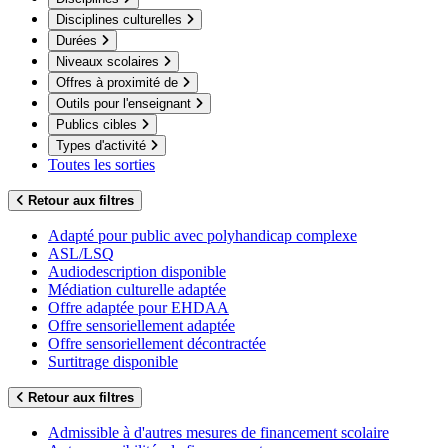
Disciplines culturelles
Durées
Niveaux scolaires
Offres à proximité de
Outils pour l'enseignant
Publics cibles
Types d'activité
Toutes les sorties
Retour aux filtres
Adapté pour public avec polyhandicap complexe
ASL/LSQ
Audiodescription disponible
Médiation culturelle adaptée
Offre adaptée pour EHDAA
Offre sensoriellement adaptée
Offre sensoriellement décontractée
Surtitrage disponible
Retour aux filtres
Admissible à d'autres mesures de financement scolaire