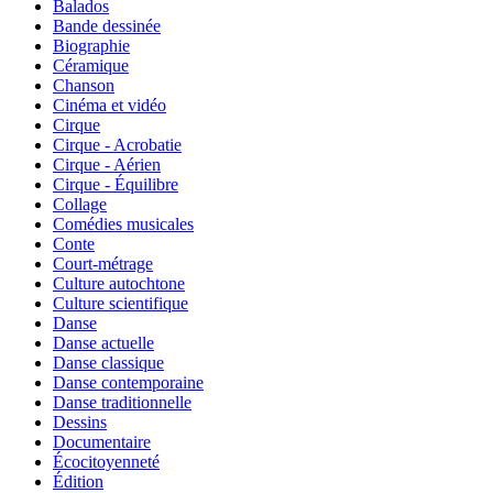
Balados
Bande dessinée
Biographie
Céramique
Chanson
Cinéma et vidéo
Cirque
Cirque - Acrobatie
Cirque - Aérien
Cirque - Équilibre
Collage
Comédies musicales
Conte
Court-métrage
Culture autochtone
Culture scientifique
Danse
Danse actuelle
Danse classique
Danse contemporaine
Danse traditionnelle
Dessins
Documentaire
Écocitoyenneté
Édition