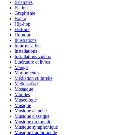
Estampes
Fiction
Graphisme
Haïku
Hip-hop
Histoire
Humour
Illustrations
Improvisation
Installations
Installations vidéos
Littérature et livres
Manga
Marionnettes
Médiation culturelle
Métiers d'art
Mosaïque
Murales
Muséologie
Musique
Musique actuelle
Musique classique
Musique du monde
Musique symphonique
Musique traditionnelle