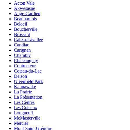
Acton Vale
Akwesasne
Ange-Gardien
Beauharnois
Beloeil
Boucherville
Brossard
Calixa-Lavallée
Candiac
Carignan
Chambly
Châteauguay
Contrecœur
Coteau-du-Lac
Delson
Greenfield Park
Kahnawake
La Prairie
La Présentation
Les Cèdres
Les Coteaux
Longueuil
McMasterville
Mercier
Mont-Saint-Grégoire