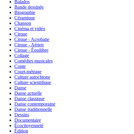
Balados
Bande dessinée
Biographie
Céramique
Chanson
Cinéma et vidéo
Cirque
Cirque - Acrobatie
Cirque - Aérien
Cirque - Équilibre
Collage
Comédies musicales
Conte
Court-métrage
Culture autochtone
Culture scientifique
Danse
Danse actuelle
Danse classique
Danse contemporaine
Danse traditionnelle
Dessins
Documentaire
Écocitoyenneté
Édition