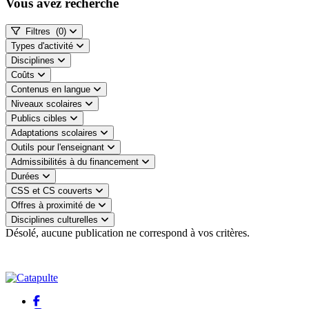
Vous avez recherché
Filtres
(0)
Types d'activité
Disciplines
Coûts
Contenus en langue
Niveaux scolaires
Publics cibles
Adaptations scolaires
Outils pour l'enseignant
Admissibilités à du financement
Durées
CSS et CS couverts
Offres à proximité de
Disciplines culturelles
Désolé, aucune publication ne correspond à vos critères.