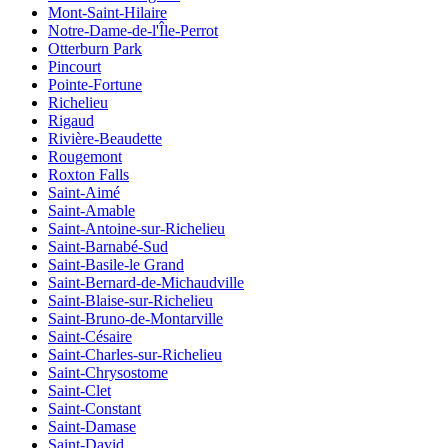
Mont-Saint-Hilaire
Notre-Dame-de-l'Île-Perrot
Otterburn Park
Pincourt
Pointe-Fortune
Richelieu
Rigaud
Rivière-Beaudette
Rougemont
Roxton Falls
Saint-Aimé
Saint-Amable
Saint-Antoine-sur-Richelieu
Saint-Barnabé-Sud
Saint-Basile-le Grand
Saint-Bernard-de-Michaudville
Saint-Blaise-sur-Richelieu
Saint-Bruno-de-Montarville
Saint-Césaire
Saint-Charles-sur-Richelieu
Saint-Chrysostome
Saint-Clet
Saint-Constant
Saint-Damase
Saint-David