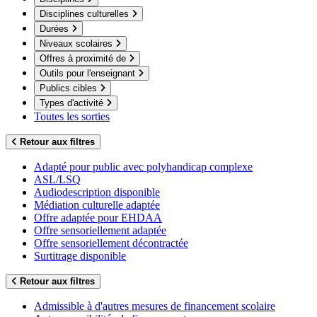
Disciplines culturelles
Durées
Niveaux scolaires
Offres à proximité de
Outils pour l'enseignant
Publics cibles
Types d'activité
Toutes les sorties
Retour aux filtres
Adapté pour public avec polyhandicap complexe
ASL/LSQ
Audiodescription disponible
Médiation culturelle adaptée
Offre adaptée pour EHDAA
Offre sensoriellement adaptée
Offre sensoriellement décontractée
Surtitrage disponible
Retour aux filtres
Admissible à d'autres mesures de financement scolaire