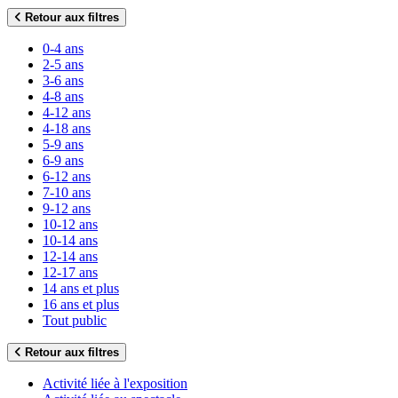
Retour aux filtres
0-4 ans
2-5 ans
3-6 ans
4-8 ans
4-12 ans
4-18 ans
5-9 ans
6-9 ans
6-12 ans
7-10 ans
9-12 ans
10-12 ans
10-14 ans
12-14 ans
12-17 ans
14 ans et plus
16 ans et plus
Tout public
Retour aux filtres
Activité liée à l'exposition