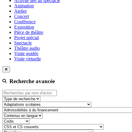
Activité liée au spectacle
Animation
Atelier
Concert
Conférence
Exposition
Pièce de théâtre
Projet spécial
Spectacle
Théâtre audio
Visite guidée
Visite virtuelle
Recherche avancée
Type de recherche
adaptation-scolaire
admissibilite-a-du-financement
contenu-en-langue
cout
css-et-cs-couvert
discipline