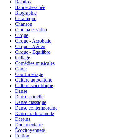
Balados
Bande dessinée
Biographie
Céramique
Chanson
Cinéma et vidéo
Cirque
Cirque - Acrobatie
Cirque - Aérien
Cirque - Équilibre
Collage
Comédies musicales
Conte
Court-métrage
Culture autochtone
Culture scientifique
Danse
Danse actuelle
Danse classique
Danse contemporaine
Danse traditionnelle
Dessins
Documentaire
Écocitoyenneté
Édition