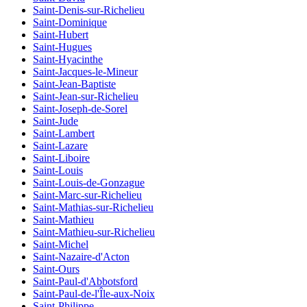
Saint-Denis-sur-Richelieu
Saint-Dominique
Saint-Hubert
Saint-Hugues
Saint-Hyacinthe
Saint-Jacques-le-Mineur
Saint-Jean-Baptiste
Saint-Jean-sur-Richelieu
Saint-Joseph-de-Sorel
Saint-Jude
Saint-Lambert
Saint-Lazare
Saint-Liboire
Saint-Louis
Saint-Louis-de-Gonzague
Saint-Marc-sur-Richelieu
Saint-Mathias-sur-Richelieu
Saint-Mathieu
Saint-Mathieu-sur-Richelieu
Saint-Michel
Saint-Nazaire-d'Acton
Saint-Ours
Saint-Paul-d'Abbotsford
Saint-Paul-de-l'Île-aux-Noix
Saint-Philippe