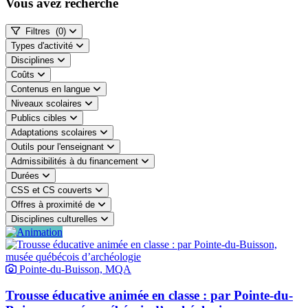
Vous avez recherché
Filtres
(0)
Types d'activité
Disciplines
Coûts
Contenus en langue
Niveaux scolaires
Publics cibles
Adaptations scolaires
Outils pour l'enseignant
Admissibilités à du financement
Durées
CSS et CS couverts
Offres à proximité de
Disciplines culturelles
Pointe-du-Buisson, MQA
Trousse éducative animée en classe : par Pointe-du-