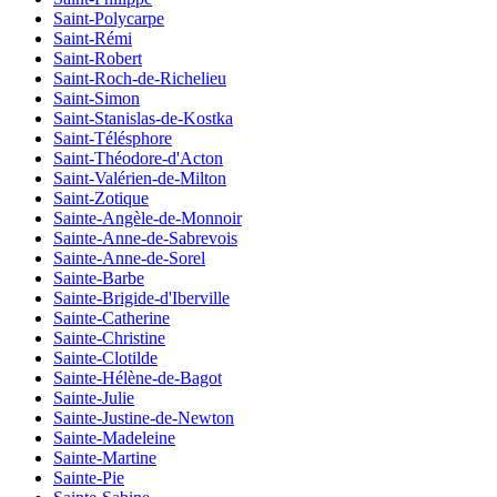
Saint-Polycarpe
Saint-Rémi
Saint-Robert
Saint-Roch-de-Richelieu
Saint-Simon
Saint-Stanislas-de-Kostka
Saint-Télésphore
Saint-Théodore-d'Acton
Saint-Valérien-de-Milton
Saint-Zotique
Sainte-Angèle-de-Monnoir
Sainte-Anne-de-Sabrevois
Sainte-Anne-de-Sorel
Sainte-Barbe
Sainte-Brigide-d'Iberville
Sainte-Catherine
Sainte-Christine
Sainte-Clotilde
Sainte-Hélène-de-Bagot
Sainte-Julie
Sainte-Justine-de-Newton
Sainte-Madeleine
Sainte-Martine
Sainte-Pie