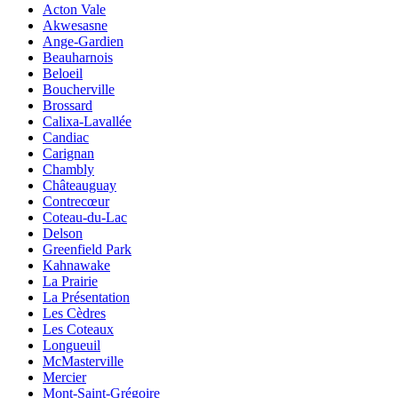
Acton Vale
Akwesasne
Ange-Gardien
Beauharnois
Beloeil
Boucherville
Brossard
Calixa-Lavallée
Candiac
Carignan
Chambly
Châteauguay
Contrecœur
Coteau-du-Lac
Delson
Greenfield Park
Kahnawake
La Prairie
La Présentation
Les Cèdres
Les Coteaux
Longueuil
McMasterville
Mercier
Mont-Saint-Grégoire