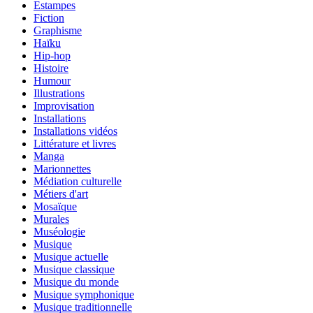
Estampes
Fiction
Graphisme
Haïku
Hip-hop
Histoire
Humour
Illustrations
Improvisation
Installations
Installations vidéos
Littérature et livres
Manga
Marionnettes
Médiation culturelle
Métiers d'art
Mosaïque
Murales
Muséologie
Musique
Musique actuelle
Musique classique
Musique du monde
Musique symphonique
Musique traditionnelle