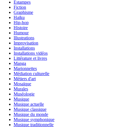
Estampes
Fiction
Graphisme
Haïku
Hip-hop
Histoire
Humour
Illustrations
Improvisation
Installations
Installations vidéos
Littérature et livres
Manga
Marionnettes
Médiation culturelle
Métiers d'art
Mosaïque
Murales
Muséologie
Musique
Musique actuelle
Musique classique
Musique du monde
Musique symphonique
Musique traditionnelle