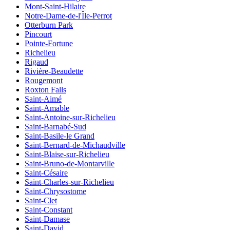
Mont-Saint-Hilaire
Notre-Dame-de-l'Île-Perrot
Otterburn Park
Pincourt
Pointe-Fortune
Richelieu
Rigaud
Rivière-Beaudette
Rougemont
Roxton Falls
Saint-Aimé
Saint-Amable
Saint-Antoine-sur-Richelieu
Saint-Barnabé-Sud
Saint-Basile-le Grand
Saint-Bernard-de-Michaudville
Saint-Blaise-sur-Richelieu
Saint-Bruno-de-Montarville
Saint-Césaire
Saint-Charles-sur-Richelieu
Saint-Chrysostome
Saint-Clet
Saint-Constant
Saint-Damase
Saint-David