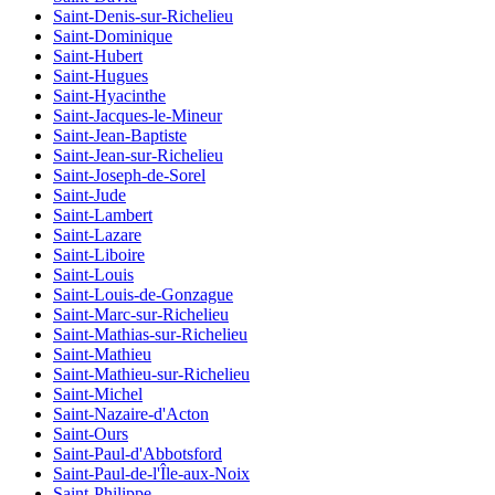
Saint-Denis-sur-Richelieu
Saint-Dominique
Saint-Hubert
Saint-Hugues
Saint-Hyacinthe
Saint-Jacques-le-Mineur
Saint-Jean-Baptiste
Saint-Jean-sur-Richelieu
Saint-Joseph-de-Sorel
Saint-Jude
Saint-Lambert
Saint-Lazare
Saint-Liboire
Saint-Louis
Saint-Louis-de-Gonzague
Saint-Marc-sur-Richelieu
Saint-Mathias-sur-Richelieu
Saint-Mathieu
Saint-Mathieu-sur-Richelieu
Saint-Michel
Saint-Nazaire-d'Acton
Saint-Ours
Saint-Paul-d'Abbotsford
Saint-Paul-de-l'Île-aux-Noix
Saint-Philippe