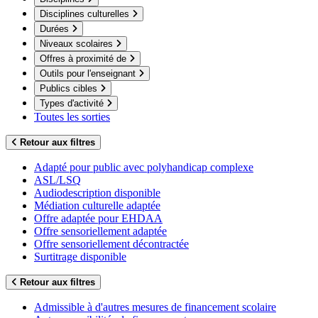
Disciplines culturelles
Durées
Niveaux scolaires
Offres à proximité de
Outils pour l'enseignant
Publics cibles
Types d'activité
Toutes les sorties
Retour aux filtres
Adapté pour public avec polyhandicap complexe
ASL/LSQ
Audiodescription disponible
Médiation culturelle adaptée
Offre adaptée pour EHDAA
Offre sensoriellement adaptée
Offre sensoriellement décontractée
Surtitrage disponible
Retour aux filtres
Admissible à d'autres mesures de financement scolaire