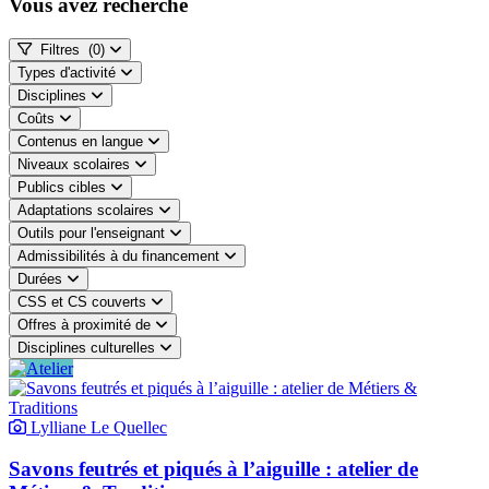
Vous avez recherché
Filtres
(0)
Types d'activité
Disciplines
Coûts
Contenus en langue
Niveaux scolaires
Publics cibles
Adaptations scolaires
Outils pour l'enseignant
Admissibilités à du financement
Durées
CSS et CS couverts
Offres à proximité de
Disciplines culturelles
Lylliane Le Quellec
Savons feutrés et piqués à l’aiguille : atelier de