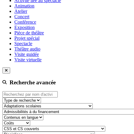
Activité liée au spectacle
Animation
Atelier
Concert
Conférence
Exposition
Pièce de théâtre
Projet spécial
Spectacle
Théâtre audio
Visite guidée
Visite virtuelle
Recherche avancée
Type de recherche
adaptation-scolaire
admissibilite-a-du-financement
contenu-en-langue
cout
css-et-cs-couvert
discipline