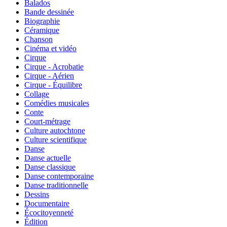
Balados
Bande dessinée
Biographie
Céramique
Chanson
Cinéma et vidéo
Cirque
Cirque - Acrobatie
Cirque - Aérien
Cirque - Équilibre
Collage
Comédies musicales
Conte
Court-métrage
Culture autochtone
Culture scientifique
Danse
Danse actuelle
Danse classique
Danse contemporaine
Danse traditionnelle
Dessins
Documentaire
Écocitoyenneté
Édition