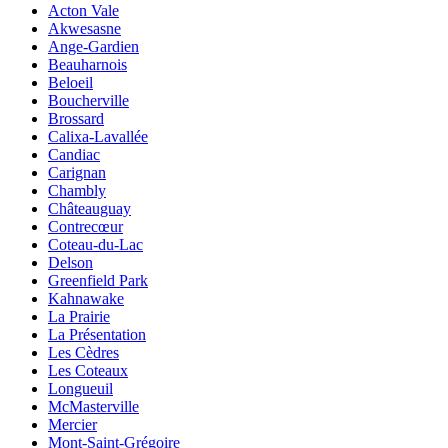
Acton Vale
Akwesasne
Ange-Gardien
Beauharnois
Beloeil
Boucherville
Brossard
Calixa-Lavallée
Candiac
Carignan
Chambly
Châteauguay
Contrecœur
Coteau-du-Lac
Delson
Greenfield Park
Kahnawake
La Prairie
La Présentation
Les Cèdres
Les Coteaux
Longueuil
McMasterville
Mercier
Mont-Saint-Grégoire