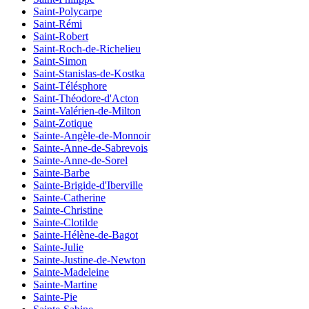
Saint-Polycarpe
Saint-Rémi
Saint-Robert
Saint-Roch-de-Richelieu
Saint-Simon
Saint-Stanislas-de-Kostka
Saint-Télésphore
Saint-Théodore-d'Acton
Saint-Valérien-de-Milton
Saint-Zotique
Sainte-Angèle-de-Monnoir
Sainte-Anne-de-Sabrevois
Sainte-Anne-de-Sorel
Sainte-Barbe
Sainte-Brigide-d'Iberville
Sainte-Catherine
Sainte-Christine
Sainte-Clotilde
Sainte-Hélène-de-Bagot
Sainte-Julie
Sainte-Justine-de-Newton
Sainte-Madeleine
Sainte-Martine
Sainte-Pie