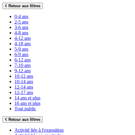
Retour aux filtres
0-4 ans
2-5 ans
3-6 ans
4-8 ans
4-12 ans
4-18 ans
5-9 ans
6-9 ans
6-12 ans
7-10 ans
9-12 ans
10-12 ans
10-14 ans
12-14 ans
12-17 ans
14 ans et plus
16 ans et plus
Tout public
Retour aux filtres
Activité liée à l'exposition