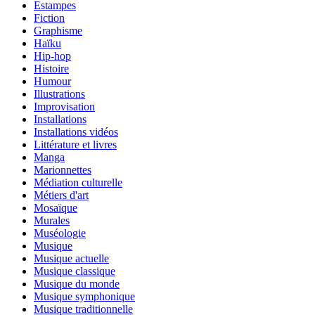
Estampes
Fiction
Graphisme
Haïku
Hip-hop
Histoire
Humour
Illustrations
Improvisation
Installations
Installations vidéos
Littérature et livres
Manga
Marionnettes
Médiation culturelle
Métiers d'art
Mosaïque
Murales
Muséologie
Musique
Musique actuelle
Musique classique
Musique du monde
Musique symphonique
Musique traditionnelle