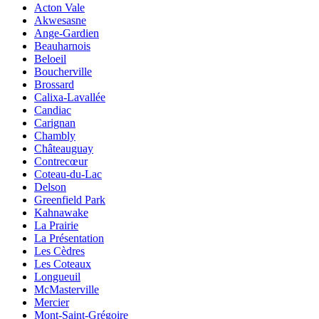
Acton Vale
Akwesasne
Ange-Gardien
Beauharnois
Beloeil
Boucherville
Brossard
Calixa-Lavallée
Candiac
Carignan
Chambly
Châteauguay
Contrecœur
Coteau-du-Lac
Delson
Greenfield Park
Kahnawake
La Prairie
La Présentation
Les Cèdres
Les Coteaux
Longueuil
McMasterville
Mercier
Mont-Saint-Grégoire