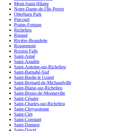
Mont-Saint-Hilaire
Notre-Dame-de-l'Île-Perrot
Otterburn Park
Pincourt
Pointe-Fortune
Richelieu
Rigaud
Rivière-Beaudette
Rougemont
Roxton Falls
Saint-Aimé
Saint-Amable
Saint-Antoine-sur-Richelieu
Saint-Barnabé-Sud
Saint-Basile-le Grand
Saint-Bernard-de-Michaudville
Saint-Blaise-sur-Richelieu
Saint-Bruno-de-Montarville
Saint-Césaire
Saint-Charles-sur-Richelieu
Saint-Chrysostome
Saint-Clet
Saint-Constant
Saint-Damase
Saint-David