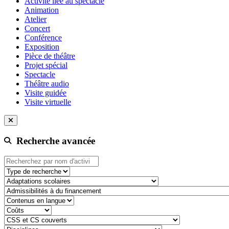
Activité liée au spectacle
Animation
Atelier
Concert
Conférence
Exposition
Pièce de théâtre
Projet spécial
Spectacle
Théâtre audio
Visite guidée
Visite virtuelle
Recherche avancée
Type de recherche
adaptation-scolaire
admissibilite-a-du-financement
contenu-en-langue
cout
css-et-cs-couvert
discipline