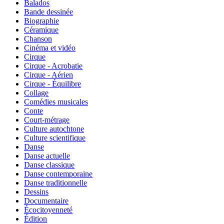
Balados
Bande dessinée
Biographie
Céramique
Chanson
Cinéma et vidéo
Cirque
Cirque - Acrobatie
Cirque - Aérien
Cirque - Équilibre
Collage
Comédies musicales
Conte
Court-métrage
Culture autochtone
Culture scientifique
Danse
Danse actuelle
Danse classique
Danse contemporaine
Danse traditionnelle
Dessins
Documentaire
Écocitoyenneté
Édition