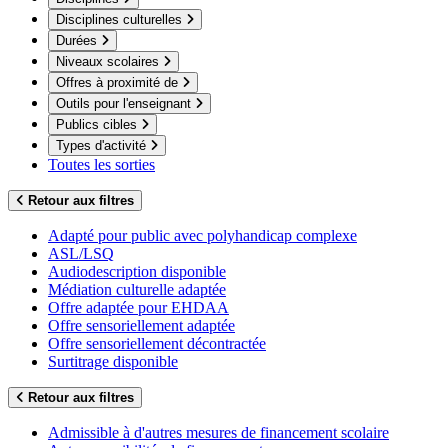
Disciplines culturelles
Durées
Niveaux scolaires
Offres à proximité de
Outils pour l'enseignant
Publics cibles
Types d'activité
Toutes les sorties
Retour aux filtres
Adapté pour public avec polyhandicap complexe
ASL/LSQ
Audiodescription disponible
Médiation culturelle adaptée
Offre adaptée pour EHDAA
Offre sensoriellement adaptée
Offre sensoriellement décontractée
Surtitrage disponible
Retour aux filtres
Admissible à d'autres mesures de financement scolaire