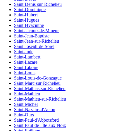
Saint-Denis-sur-Richelieu
Saint-Dominique
Saint-Hubert
Saint-Hugues
Saint-Hyacinthe
Saint-Jacques-le-Mineur
Saint-Jean-Baptiste
Saint-Jean-sur-Richelieu
Saint-Joseph-de-Sorel
Saint-Jude
Saint-Lambert
Saint-Lazare
Saint-Liboire
Saint-Louis
Saint-Louis-de-Gonzague
Saint-Marc-sur-Richelieu
Saint-Mathias-sur-Richelieu
Saint-Mathieu
Saint-Mathieu-sur-Richelieu
Saint-Michel
Saint-Nazaire-d'Acton
Saint-Ours
Saint-Paul-d'Abbotsford
Saint-Paul-de-l'Île-aux-Noix
Saint-Philippe