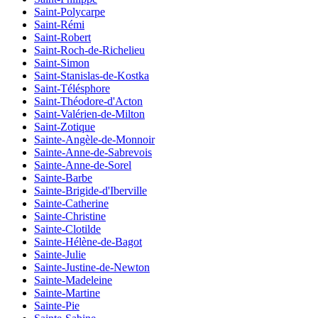
Saint-Polycarpe
Saint-Rémi
Saint-Robert
Saint-Roch-de-Richelieu
Saint-Simon
Saint-Stanislas-de-Kostka
Saint-Télésphore
Saint-Théodore-d'Acton
Saint-Valérien-de-Milton
Saint-Zotique
Sainte-Angèle-de-Monnoir
Sainte-Anne-de-Sabrevois
Sainte-Anne-de-Sorel
Sainte-Barbe
Sainte-Brigide-d'Iberville
Sainte-Catherine
Sainte-Christine
Sainte-Clotilde
Sainte-Hélène-de-Bagot
Sainte-Julie
Sainte-Justine-de-Newton
Sainte-Madeleine
Sainte-Martine
Sainte-Pie