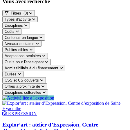
Vous avez recherché
Filtres
(0)
Types d'activité
Disciplines
Coûts
Contenus en langue
Niveaux scolaires
Publics cibles
Adaptations scolaires
Outils pour l'enseignant
Admissibilités à du financement
Durées
CSS et CS couverts
Offres à proximité de
Disciplines culturelles
EXPRESSION
Explor’art : atelier d’Expression, Centre