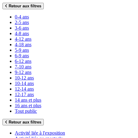
Retour aux filtres
0-4 ans
2-5 ans
3-6 ans
4-8 ans
4-12 ans
4-18 ans
5-9 ans
6-9 ans
6-12 ans
7-10 ans
9-12 ans
10-12 ans
10-14 ans
12-14 ans
12-17 ans
14 ans et plus
16 ans et plus
Tout public
Retour aux filtres
Activité liée à l'exposition