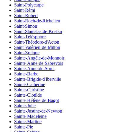
Saint-Polycarpe
Saint-Rémi
Saint-Robert
Saint-Roch-de-Richelieu
Saint-Simon
Saint-Stanislas-de-Kostka
Saint-Télésphore
Saint-Théodore-d'Acton
Saint-Valérien-de-Milton
Saint-Zotique
Sainte-Angèle-de-Monnoir
Sainte-Anne-de-Sabrevois
Sainte-Anne-de-Sorel
Sainte-Barbe
Sainte-Brigide-d'Iberville
Sainte-Catherine
Sainte-Christine
Sainte-Clotilde
Sainte-Hélène-de-Bagot
Sainte-Julie
Sainte-Justine-de-Newton
Sainte-Madeleine
Sainte-Martine
Sainte-Pie