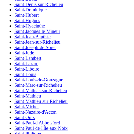
Saint-Denis-sur-Richelieu
Saint-Dominique
Saint-Hubert
Saint-Hugues
Saint-Hyacinthe
Saint-Jacques-le-Mineur
Saint-Jean-Baptiste
Saint-Jean-sur-Richelieu
Saint-Joseph-de-Sorel
Saint-Jude
Saint-Lambert
Saint-Lazare
Saint-Liboire
Saint-Louis
Saint-Louis-de-Gonzague
Saint-Marc-sur-Richelieu
Saint-Mathias-sur-Richelieu
Saint-Mathieu
Saint-Mathieu-sur-Richelieu
Saint-Michel
Saint-Nazaire-d'Acton
Saint-Ours
Saint-Paul-d'Abbotsford
Saint-Paul-de-l'Île-aux-Noix
Saint-Philippe