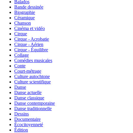
Balados
Bande dessinée
Biographie
Céramique
Chanson
Cinéma et vidéo
Cirque
Cirque - Acrobatie
Cirque - Aérien
Cirque - Équilibre
Collage
Comédies musicales
Conte
Court-métrage
Culture autochtone
Culture scientifique
Danse
Danse actuelle
Danse classique
Danse contemporaine
Danse traditionnelle
Dessins
Documentaire
Écocitoyenneté
Édition