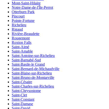
Mont-Saint-Hilaire
Notre-Dame-de-l'Île-Perrot
Otterburn Park
Pincourt
Pointe-Fortune
Richelieu
Rigaud
Rivière-Beaudette
Rougemont
Roxton Falls
Saint-Aimé
Saint-Amable
Saint-Antoine-sur-Richelieu
Saint-Barnabé-Sud
Saint-Basile-le Grand
Saint-Bernard-de-Michaudville
Saint-Blaise-sur-Richelieu
Saint-Bruno-de-Montarville
Saint-Césaire
Saint-Charles-sur-Richelieu
Saint-Chrysostome
Saint-Clet
Saint-Constant
Saint-Damase
Saint-David