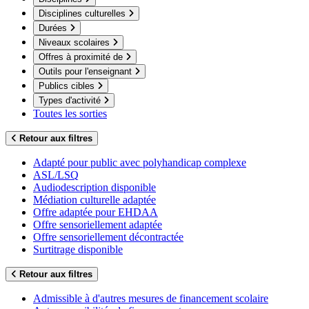
Disciplines culturelles
Durées
Niveaux scolaires
Offres à proximité de
Outils pour l'enseignant
Publics cibles
Types d'activité
Toutes les sorties
Retour aux filtres
Adapté pour public avec polyhandicap complexe
ASL/LSQ
Audiodescription disponible
Médiation culturelle adaptée
Offre adaptée pour EHDAA
Offre sensoriellement adaptée
Offre sensoriellement décontractée
Surtitrage disponible
Retour aux filtres
Admissible à d'autres mesures de financement scolaire