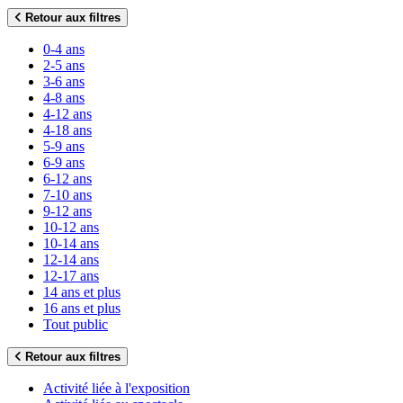
Retour aux filtres
0-4 ans
2-5 ans
3-6 ans
4-8 ans
4-12 ans
4-18 ans
5-9 ans
6-9 ans
6-12 ans
7-10 ans
9-12 ans
10-12 ans
10-14 ans
12-14 ans
12-17 ans
14 ans et plus
16 ans et plus
Tout public
Retour aux filtres
Activité liée à l'exposition