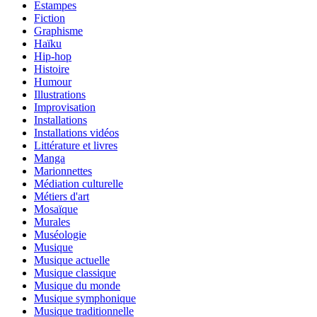
Estampes
Fiction
Graphisme
Haïku
Hip-hop
Histoire
Humour
Illustrations
Improvisation
Installations
Installations vidéos
Littérature et livres
Manga
Marionnettes
Médiation culturelle
Métiers d'art
Mosaïque
Murales
Muséologie
Musique
Musique actuelle
Musique classique
Musique du monde
Musique symphonique
Musique traditionnelle