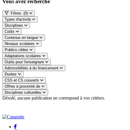
Vous avez recherché
Filtres
(0)
Types d'activité
Disciplines
Coûts
Contenus en langue
Niveaux scolaires
Publics cibles
Adaptations scolaires
Outils pour l'enseignant
Admissibilités à du financement
Durées
CSS et CS couverts
Offres à proximité de
Disciplines culturelles
Désolé, aucune publication ne correspond à vos critères.