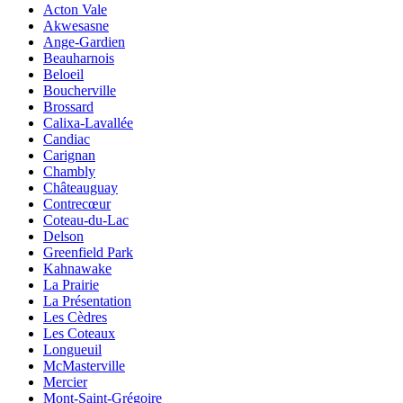
Acton Vale
Akwesasne
Ange-Gardien
Beauharnois
Beloeil
Boucherville
Brossard
Calixa-Lavallée
Candiac
Carignan
Chambly
Châteauguay
Contrecœur
Coteau-du-Lac
Delson
Greenfield Park
Kahnawake
La Prairie
La Présentation
Les Cèdres
Les Coteaux
Longueuil
McMasterville
Mercier
Mont-Saint-Grégoire