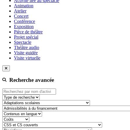
Activité liée au spectacle
Animation
Atelier
Concert
Conférence
Exposition
Pièce de théâtre
Projet spécial
Spectacle
Théâtre audio
Visite guidée
Visite virtuelle
Recherche avancée
Type de recherche
adaptation-scolaire
admissibilite-a-du-financement
contenu-en-langue
cout
css-et-cs-couvert
discipline