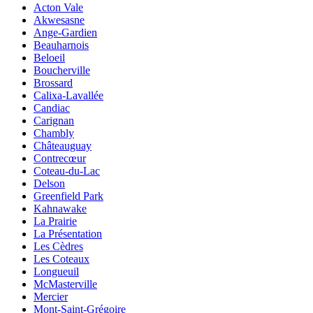
Acton Vale
Akwesasne
Ange-Gardien
Beauharnois
Beloeil
Boucherville
Brossard
Calixa-Lavallée
Candiac
Carignan
Chambly
Châteauguay
Contrecœur
Coteau-du-Lac
Delson
Greenfield Park
Kahnawake
La Prairie
La Présentation
Les Cèdres
Les Coteaux
Longueuil
McMasterville
Mercier
Mont-Saint-Grégoire