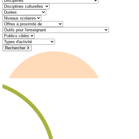
discipline-culturelle
duree
niveaux-scolaires
offre-a-proximite-de
outil-pour-lenseignant
public-cible
type-dactivite
Rechercher