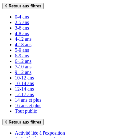
Retour aux filtres
0-4 ans
2-5 ans
3-6 ans
4-8 ans
4-12 ans
4-18 ans
5-9 ans
6-9 ans
6-12 ans
7-10 ans
9-12 ans
10-12 ans
10-14 ans
12-14 ans
12-17 ans
14 ans et plus
16 ans et plus
Tout public
Retour aux filtres
Activité liée à l'exposition