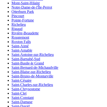
Mont-Saint-Hilaire
Notre-Dame-de-l'Île-Perrot
Otterburn Park
Pincourt
Pointe-Fortune
Richelieu
Rigaud
Rivière-Beaudette
Rougemont
Roxton Falls
Saint-Aimé
Saint-Amable
Saint-Antoine-sur-Richelieu
Saint-Barnabé-Sud
Saint-Basile-le Grand
Saint-Bernard-de-Michaudville
Saint-Blaise-sur-Richelieu
Saint-Bruno-de-Montarville
Saint-Césaire
Saint-Charles-sur-Richelieu
Saint-Chrysostome
Saint-Clet
Saint-Constant
Saint-Damase
Saint-David