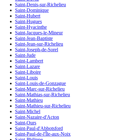
Saint-Denis-sur-Richelieu
Saint-Dominique
Saint-Hubert
Saint-Hugues
Saint-Hyacinthe
Saint-Jacques-le-Mineur
Saint-Jean-Baptiste
Saint-Jean-sur-Richelieu
Saint-Joseph-de-Sorel
Saint-Jude
Saint-Lambert
Saint-Lazare
Saint-Liboire
Saint-Louis
Saint-Louis-de-Gonzague
Saint-Marc-sur-Richelieu
Saint-Mathias-sur-Richelieu
Saint-Mathieu
Saint-Mathieu-sur-Richelieu
Saint-Michel
Saint-Nazaire-d'Acton
Saint-Ours
Saint-Paul-d'Abbotsford
Saint-Paul-de-l'Île-aux-Noix
Saint-Philippe