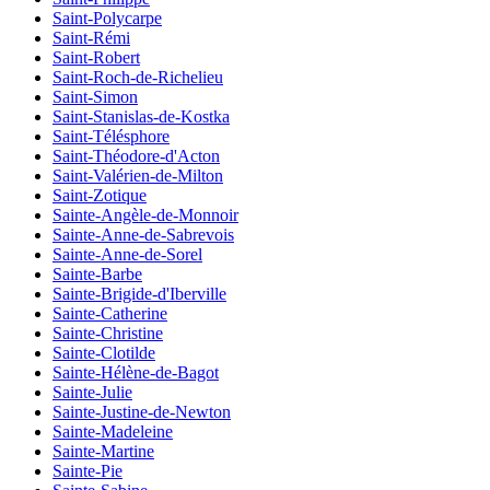
Saint-Polycarpe
Saint-Rémi
Saint-Robert
Saint-Roch-de-Richelieu
Saint-Simon
Saint-Stanislas-de-Kostka
Saint-Télésphore
Saint-Théodore-d'Acton
Saint-Valérien-de-Milton
Saint-Zotique
Sainte-Angèle-de-Monnoir
Sainte-Anne-de-Sabrevois
Sainte-Anne-de-Sorel
Sainte-Barbe
Sainte-Brigide-d'Iberville
Sainte-Catherine
Sainte-Christine
Sainte-Clotilde
Sainte-Hélène-de-Bagot
Sainte-Julie
Sainte-Justine-de-Newton
Sainte-Madeleine
Sainte-Martine
Sainte-Pie