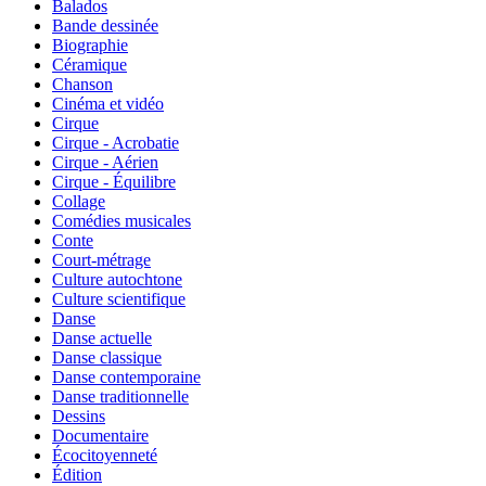
Balados
Bande dessinée
Biographie
Céramique
Chanson
Cinéma et vidéo
Cirque
Cirque - Acrobatie
Cirque - Aérien
Cirque - Équilibre
Collage
Comédies musicales
Conte
Court-métrage
Culture autochtone
Culture scientifique
Danse
Danse actuelle
Danse classique
Danse contemporaine
Danse traditionnelle
Dessins
Documentaire
Écocitoyenneté
Édition