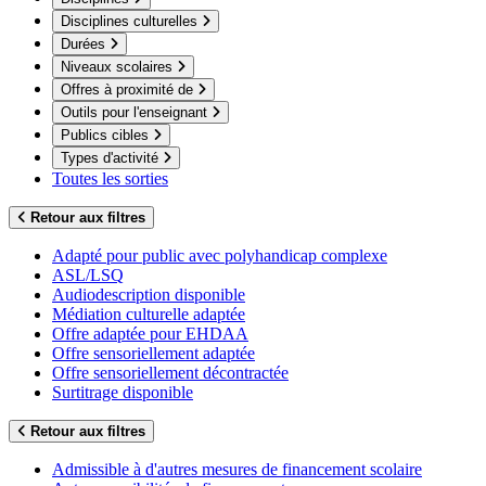
Disciplines culturelles
Durées
Niveaux scolaires
Offres à proximité de
Outils pour l'enseignant
Publics cibles
Types d'activité
Toutes les sorties
Retour aux filtres
Adapté pour public avec polyhandicap complexe
ASL/LSQ
Audiodescription disponible
Médiation culturelle adaptée
Offre adaptée pour EHDAA
Offre sensoriellement adaptée
Offre sensoriellement décontractée
Surtitrage disponible
Retour aux filtres
Admissible à d'autres mesures de financement scolaire