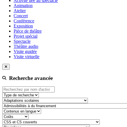
Activité liée au spectacle
Animation
Atelier
Concert
Conférence
Exposition
Pièce de théâtre
Projet spécial
Spectacle
Théâtre audio
Visite guidée
Visite virtuelle
Recherche avancée
Type de recherche
adaptation-scolaire
admissibilite-a-du-financement
contenu-en-langue
cout
css-et-cs-couvert
discipline