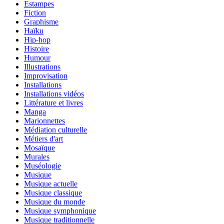
Estampes
Fiction
Graphisme
Haïku
Hip-hop
Histoire
Humour
Illustrations
Improvisation
Installations
Installations vidéos
Littérature et livres
Manga
Marionnettes
Médiation culturelle
Métiers d'art
Mosaïque
Murales
Muséologie
Musique
Musique actuelle
Musique classique
Musique du monde
Musique symphonique
Musique traditionnelle