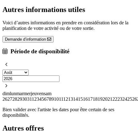
Autres informations utiles
Voici d’autres informations en prendre en considération lors de la
planification de votre activité ou de votre sortie.
Demande d’information
Période de disponibilité
dim
lun
mar
mer
jeu
ven
sam
26
27
28
29
30
31
1
2
3
4
5
6
7
8
9
10
11
12
13
14
15
16
17
18
19
20
21
22
23
24
25
26
Bien valider avec l'artiste les dates pour être certain de ses
disponibilités.
Autres offres