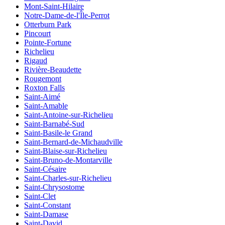
Mont-Saint-Hilaire
Notre-Dame-de-l'Île-Perrot
Otterburn Park
Pincourt
Pointe-Fortune
Richelieu
Rigaud
Rivière-Beaudette
Rougemont
Roxton Falls
Saint-Aimé
Saint-Amable
Saint-Antoine-sur-Richelieu
Saint-Barnabé-Sud
Saint-Basile-le Grand
Saint-Bernard-de-Michaudville
Saint-Blaise-sur-Richelieu
Saint-Bruno-de-Montarville
Saint-Césaire
Saint-Charles-sur-Richelieu
Saint-Chrysostome
Saint-Clet
Saint-Constant
Saint-Damase
Saint-David