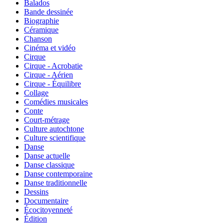
Balados
Bande dessinée
Biographie
Céramique
Chanson
Cinéma et vidéo
Cirque
Cirque - Acrobatie
Cirque - Aérien
Cirque - Équilibre
Collage
Comédies musicales
Conte
Court-métrage
Culture autochtone
Culture scientifique
Danse
Danse actuelle
Danse classique
Danse contemporaine
Danse traditionnelle
Dessins
Documentaire
Écocitoyenneté
Édition