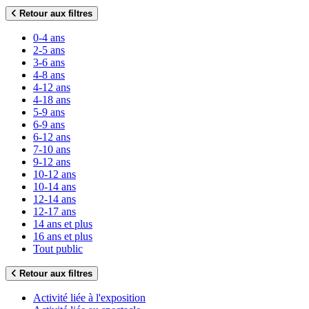
Retour aux filtres
0-4 ans
2-5 ans
3-6 ans
4-8 ans
4-12 ans
4-18 ans
5-9 ans
6-9 ans
6-12 ans
7-10 ans
9-12 ans
10-12 ans
10-14 ans
12-14 ans
12-17 ans
14 ans et plus
16 ans et plus
Tout public
Retour aux filtres
Activité liée à l'exposition