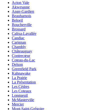
Acton Vale
Akwesasne
Ange-Gardien
Beauharnois
Beloeil
Boucherville
Brossard
Calixa-Lavallée
Candiac
Carignan
Chambly
Châteauguay
Contrecœur
Coteau-du-Lac
Delson
Greenfield Park
Kahnawake
La Prairie
La Présentation
Les Cèdres
Les Coteaux
Longueuil
McMasterville
Mercier
Mont-Saint-Grégoire