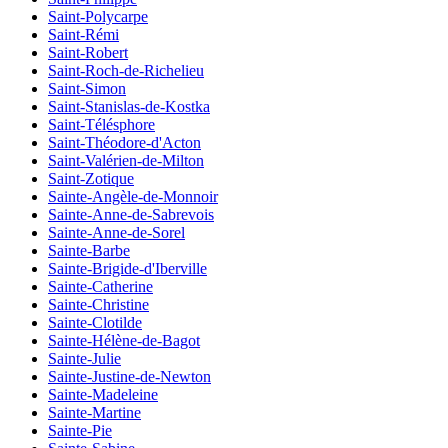
Saint-Polycarpe
Saint-Rémi
Saint-Robert
Saint-Roch-de-Richelieu
Saint-Simon
Saint-Stanislas-de-Kostka
Saint-Télésphore
Saint-Théodore-d'Acton
Saint-Valérien-de-Milton
Saint-Zotique
Sainte-Angèle-de-Monnoir
Sainte-Anne-de-Sabrevois
Sainte-Anne-de-Sorel
Sainte-Barbe
Sainte-Brigide-d'Iberville
Sainte-Catherine
Sainte-Christine
Sainte-Clotilde
Sainte-Hélène-de-Bagot
Sainte-Julie
Sainte-Justine-de-Newton
Sainte-Madeleine
Sainte-Martine
Sainte-Pie