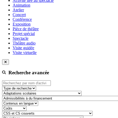
Activité liée au spectacle
Animation
Atelier
Concert
Conférence
Exposition
Pièce de théâtre
Projet spécial
Spectacle
Théâtre audio
Visite guidée
Visite virtuelle
Recherche avancée
Type de recherche
adaptation-scolaire
admissibilite-a-du-financement
contenu-en-langue
cout
css-et-cs-couvert
discipline