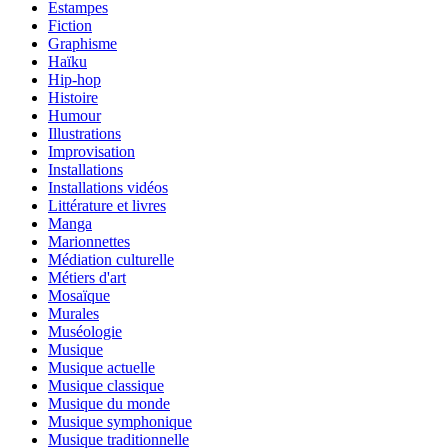
Estampes
Fiction
Graphisme
Haïku
Hip-hop
Histoire
Humour
Illustrations
Improvisation
Installations
Installations vidéos
Littérature et livres
Manga
Marionnettes
Médiation culturelle
Métiers d'art
Mosaïque
Murales
Muséologie
Musique
Musique actuelle
Musique classique
Musique du monde
Musique symphonique
Musique traditionnelle