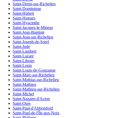
Saint-Denis-sur-Richelieu
Saint-Dominique
Saint-Hubert
Saint-Hugues
Saint-Hyacinthe
Saint-Jacques-le-Mineur
Saint-Jean-Baptiste
Saint-Jean-sur-Richelieu
Saint-Joseph-de-Sorel
Saint-Jude
Saint-Lambert
Saint-Lazare
Saint-Liboire
Saint-Louis
Saint-Louis-de-Gonzague
Saint-Marc-sur-Richelieu
Saint-Mathias-sur-Richelieu
Saint-Mathieu
Saint-Mathieu-sur-Richelieu
Saint-Michel
Saint-Nazaire-d'Acton
Saint-Ours
Saint-Paul-d'Abbotsford
Saint-Paul-de-l'Île-aux-Noix
Saint-Philippe