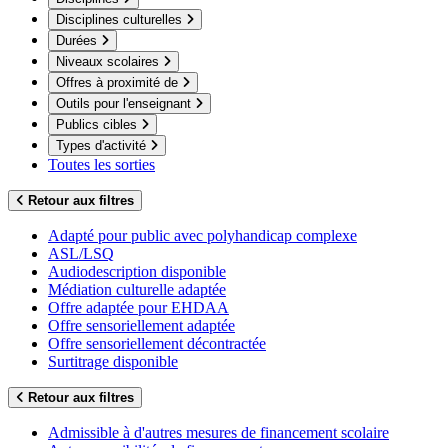
Disciplines culturelles
Durées
Niveaux scolaires
Offres à proximité de
Outils pour l'enseignant
Publics cibles
Types d'activité
Toutes les sorties
Retour aux filtres
Adapté pour public avec polyhandicap complexe
ASL/LSQ
Audiodescription disponible
Médiation culturelle adaptée
Offre adaptée pour EHDAA
Offre sensoriellement adaptée
Offre sensoriellement décontractée
Surtitrage disponible
Retour aux filtres
Admissible à d'autres mesures de financement scolaire