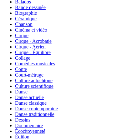
Balados
Bande dessinée
Biographie
Céramique
Chanson
Cinéma et vidéo
Cirque
Cirque - Acrobatie
Cirque - Aérien
Cirque - Équilibre
Collage
Comédies musicales
Conte
Court-métrage
Culture autochtone
Culture scientifique
Danse
Danse actuelle
Danse classique
Danse contemporaine
Danse traditionnelle
Dessins
Documentaire
Écocitoyenneté
Édition