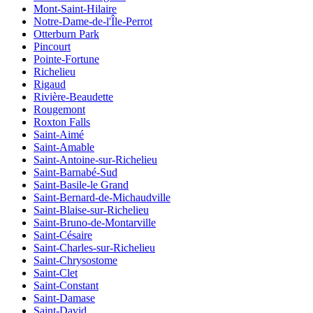
Mont-Saint-Hilaire
Notre-Dame-de-l'Île-Perrot
Otterburn Park
Pincourt
Pointe-Fortune
Richelieu
Rigaud
Rivière-Beaudette
Rougemont
Roxton Falls
Saint-Aimé
Saint-Amable
Saint-Antoine-sur-Richelieu
Saint-Barnabé-Sud
Saint-Basile-le Grand
Saint-Bernard-de-Michaudville
Saint-Blaise-sur-Richelieu
Saint-Bruno-de-Montarville
Saint-Césaire
Saint-Charles-sur-Richelieu
Saint-Chrysostome
Saint-Clet
Saint-Constant
Saint-Damase
Saint-David