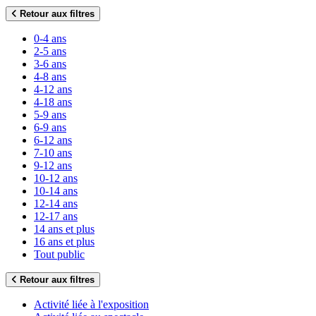
Retour aux filtres
0-4 ans
2-5 ans
3-6 ans
4-8 ans
4-12 ans
4-18 ans
5-9 ans
6-9 ans
6-12 ans
7-10 ans
9-12 ans
10-12 ans
10-14 ans
12-14 ans
12-17 ans
14 ans et plus
16 ans et plus
Tout public
Retour aux filtres
Activité liée à l'exposition