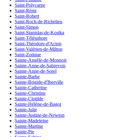
Saint-Polycarpe
Saint-Rémi
Saint-Robert
Saint-Roch-de-Richelieu
Saint-Simon
Saint-Stanislas-de-Kostka
Saint-Télésphore
Saint-Théodore-d'Acton
Saint-Valérien-de-Milton
Saint-Zotique
Sainte-Angèle-de-Monnoir
Sainte-Anne-de-Sabrevois
Sainte-Anne-de-Sorel
Sainte-Barbe
Sainte-Brigide-d'Iberville
Sainte-Catherine
Sainte-Christine
Sainte-Clotilde
Sainte-Hélène-de-Bagot
Sainte-Julie
Sainte-Justine-de-Newton
Sainte-Madeleine
Sainte-Martine
Sainte-Pie