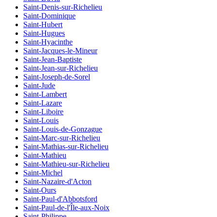
Saint-Denis-sur-Richelieu
Saint-Dominique
Saint-Hubert
Saint-Hugues
Saint-Hyacinthe
Saint-Jacques-le-Mineur
Saint-Jean-Baptiste
Saint-Jean-sur-Richelieu
Saint-Joseph-de-Sorel
Saint-Jude
Saint-Lambert
Saint-Lazare
Saint-Liboire
Saint-Louis
Saint-Louis-de-Gonzague
Saint-Marc-sur-Richelieu
Saint-Mathias-sur-Richelieu
Saint-Mathieu
Saint-Mathieu-sur-Richelieu
Saint-Michel
Saint-Nazaire-d'Acton
Saint-Ours
Saint-Paul-d'Abbotsford
Saint-Paul-de-l'Île-aux-Noix
Saint-Philippe