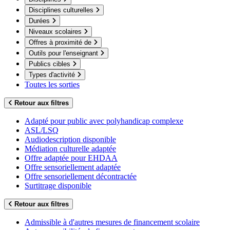
Disciplines culturelles
Durées
Niveaux scolaires
Offres à proximité de
Outils pour l'enseignant
Publics cibles
Types d'activité
Toutes les sorties
Retour aux filtres
Adapté pour public avec polyhandicap complexe
ASL/LSQ
Audiodescription disponible
Médiation culturelle adaptée
Offre adaptée pour EHDAA
Offre sensoriellement adaptée
Offre sensoriellement décontractée
Surtitrage disponible
Retour aux filtres
Admissible à d'autres mesures de financement scolaire