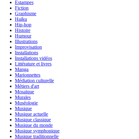
Estampes
Fiction
Graphisme
Haïku
Hip-hop
Histoire
Humour
Illustrations
Improvisation
Installations
Installations vidéos
Littérature et livres
Manga
Marionnettes
Médiation culturelle
Métiers d'art
Mosaïque
Murales
Muséologie
Musique
Musique actuelle
Musique classique
Musique du monde
Musique symphonique
Musique traditionnelle