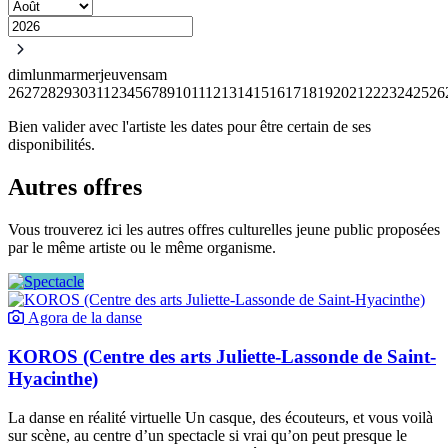
dim
lun
mar
mer
jeu
ven
sam
26
27
28
29
30
31
1
2
3
4
5
6
7
8
9
10
11
12
13
14
15
16
17
18
19
20
21
22
23
24
25
26
Bien valider avec l'artiste les dates pour être certain de ses
disponibilités.
Autres offres
Vous trouverez ici les autres offres culturelles jeune public proposées
par le même artiste ou le même organisme.
Agora de la danse
KOROS (Centre des arts Juliette-Lassonde de Saint-
Hyacinthe)
La danse en réalité virtuelle Un casque, des écouteurs, et vous voilà
sur scène, au centre d’un spectacle si vrai qu’on peut presque le