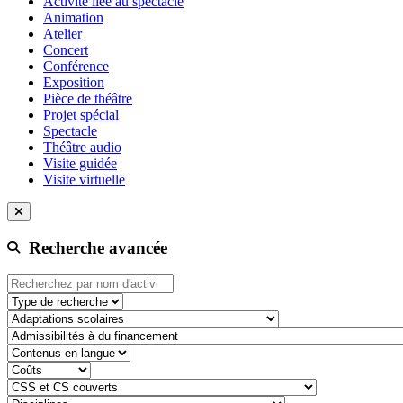
Activité liée au spectacle
Animation
Atelier
Concert
Conférence
Exposition
Pièce de théâtre
Projet spécial
Spectacle
Théâtre audio
Visite guidée
Visite virtuelle
Recherche avancée
Type de recherche
adaptation-scolaire
admissibilite-a-du-financement
contenu-en-langue
cout
css-et-cs-couvert
discipline