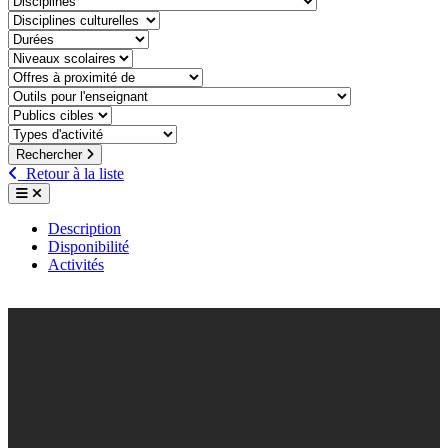
discipline-culturelle
duree
niveaux-scolaires
offre-a-proximite-de
outil-pour-lenseignant
public-cible
type-dactivite
Rechercher
Retour à la liste
Description
Disponibilité
Activités