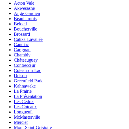
Acton Vale
Akwesasne
Ange-Gardien
Beauharnois
Beloeil
Boucherville
Brossard
Calixa-Lavallée
Candiac
Carignan
Chambly
Châteauguay
Contrecœur
Coteau-du-Lac
Delson
Greenfield Park
Kahnawake
La Prairie
La Présentation
Les Cèdres
Les Coteaux
Longueuil
McMasterville
Mercier
Mont-Saint-Grégoire