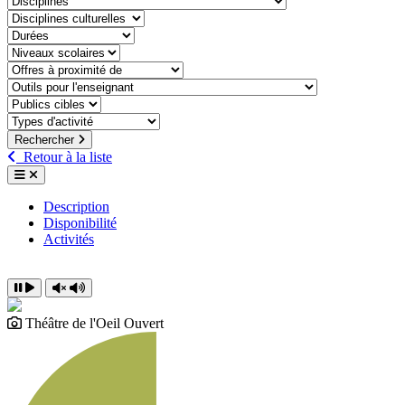
discipline-culturelle
duree
niveaux-scolaires
offre-a-proximite-de
outil-pour-lenseignant
public-cible
type-dactivite
Rechercher
Retour à la liste
Description
Disponibilité
Activités
Théâtre de l'Oeil Ouvert