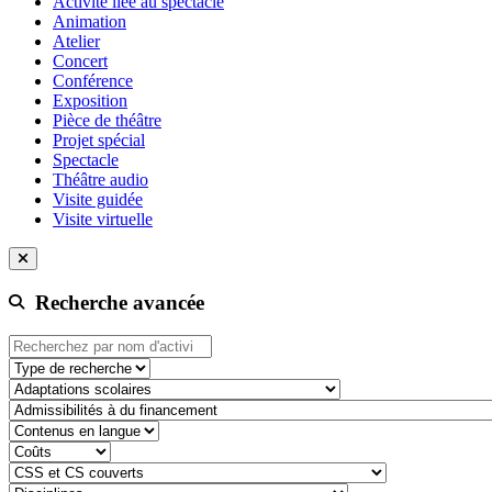
Activité liée au spectacle
Animation
Atelier
Concert
Conférence
Exposition
Pièce de théâtre
Projet spécial
Spectacle
Théâtre audio
Visite guidée
Visite virtuelle
Recherche avancée
Type de recherche
adaptation-scolaire
admissibilite-a-du-financement
contenu-en-langue
cout
css-et-cs-couvert
discipline