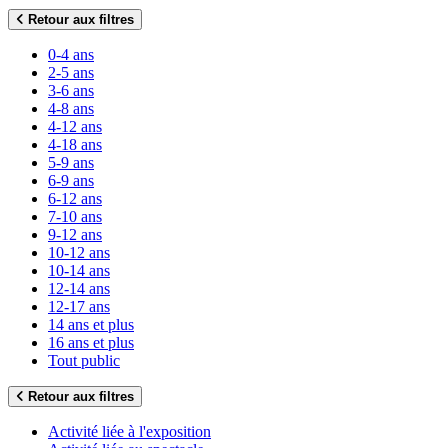
Retour aux filtres
0-4 ans
2-5 ans
3-6 ans
4-8 ans
4-12 ans
4-18 ans
5-9 ans
6-9 ans
6-12 ans
7-10 ans
9-12 ans
10-12 ans
10-14 ans
12-14 ans
12-17 ans
14 ans et plus
16 ans et plus
Tout public
Retour aux filtres
Activité liée à l'exposition