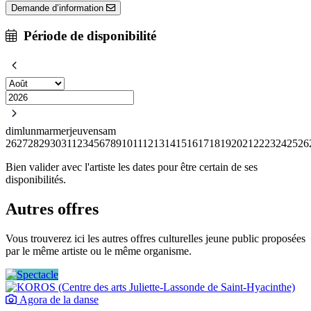
Demande d’information
Période de disponibilité
dim
lun
mar
mer
jeu
ven
sam
26
27
28
29
30
31
1
2
3
4
5
6
7
8
9
10
11
12
13
14
15
16
17
18
19
20
21
22
23
24
25
26
Bien valider avec l'artiste les dates pour être certain de ses
disponibilités.
Autres offres
Vous trouverez ici les autres offres culturelles jeune public proposées
par le même artiste ou le même organisme.
Agora de la danse