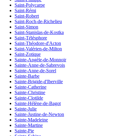
Saint-Polycarpe
Saint-Rémi
Saint-Robert
Saint-Roch-de-Richelieu
Saint-Simon
Saint-Stanislas-de-Kostka
Saint-Télésphore
Saint-Théodore-d'Acton
Saint-Valérien-de-Milton
Saint-Zotique
Sainte-Angèle-de-Monnoir
Sainte-Anne-de-Sabrevois
Sainte-Anne-de-Sorel
Sainte-Barbe
Sainte-Brigide-d'Iberville
Sainte-Catherine
Sainte-Christine
Sainte-Clotilde
Sainte-Hélène-de-Bagot
Sainte-Julie
Sainte-Justine-de-Newton
Sainte-Madeleine
Sainte-Martine
Sainte-Pie