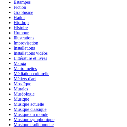
Estampes
Fiction
Graphisme
Haïku
Hip-hop
Histoire
Humour
Illustrations
Improvisation
Installations
Installations vidéos
Littérature et livres
Manga
Marionnettes
Médiation culturelle
Métiers d'art
Mosaïque
Murales
Muséologie
Musique
Musique actuelle
Musique classique
Musique du monde
Musique symphonique
Musique traditionnelle