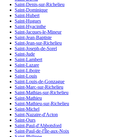
Saint-Denis-sur-Richelieu
Saint-Dominique
Saint-Hubert
Saint-Hugues
Saint-Hyacinthe
Saint-Jacques-le-Mineur
Saint-Jean-Baptiste
Saint-Jean-sur-Richelieu
Saint-Joseph-de-Sorel
Saint-Jude
Saint-Lambert
Saint-Lazare
Saint-Liboire
Saint-Louis
Saint-Louis-de-Gonzague
Saint-Marc-sur-Richelieu
Saint-Mathias-sur-Richelieu
Saint-Mathieu
Saint-Mathieu-sur-Richelieu
Saint-Michel
Saint-Nazaire-d'Acton
Saint-Ours
Saint-Paul-d'Abbotsford
Saint-Paul-de-l'Île-aux-Noix
Saint-Philippe