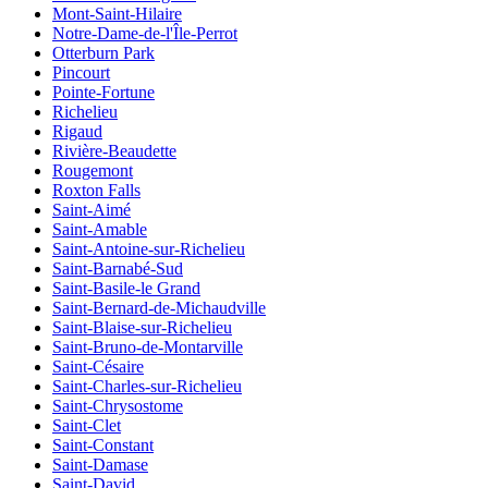
Mont-Saint-Hilaire
Notre-Dame-de-l'Île-Perrot
Otterburn Park
Pincourt
Pointe-Fortune
Richelieu
Rigaud
Rivière-Beaudette
Rougemont
Roxton Falls
Saint-Aimé
Saint-Amable
Saint-Antoine-sur-Richelieu
Saint-Barnabé-Sud
Saint-Basile-le Grand
Saint-Bernard-de-Michaudville
Saint-Blaise-sur-Richelieu
Saint-Bruno-de-Montarville
Saint-Césaire
Saint-Charles-sur-Richelieu
Saint-Chrysostome
Saint-Clet
Saint-Constant
Saint-Damase
Saint-David