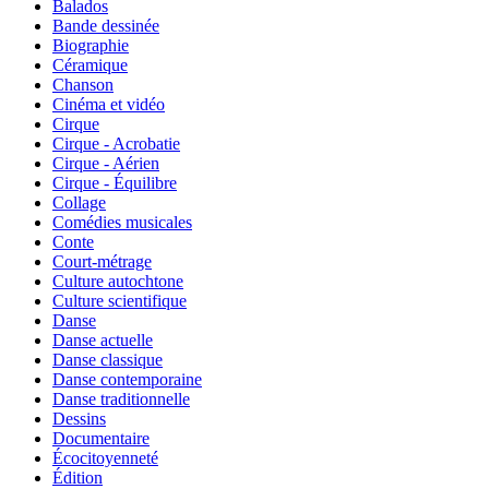
Balados
Bande dessinée
Biographie
Céramique
Chanson
Cinéma et vidéo
Cirque
Cirque - Acrobatie
Cirque - Aérien
Cirque - Équilibre
Collage
Comédies musicales
Conte
Court-métrage
Culture autochtone
Culture scientifique
Danse
Danse actuelle
Danse classique
Danse contemporaine
Danse traditionnelle
Dessins
Documentaire
Écocitoyenneté
Édition