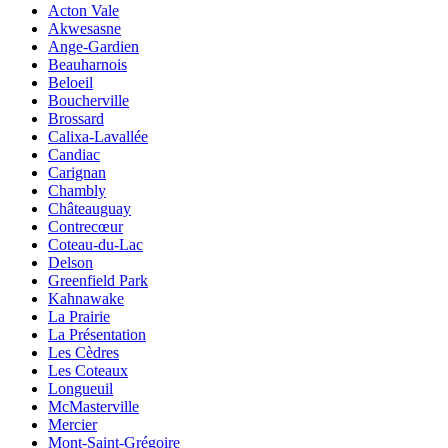
Acton Vale
Akwesasne
Ange-Gardien
Beauharnois
Beloeil
Boucherville
Brossard
Calixa-Lavallée
Candiac
Carignan
Chambly
Châteauguay
Contrecœur
Coteau-du-Lac
Delson
Greenfield Park
Kahnawake
La Prairie
La Présentation
Les Cèdres
Les Coteaux
Longueuil
McMasterville
Mercier
Mont-Saint-Grégoire