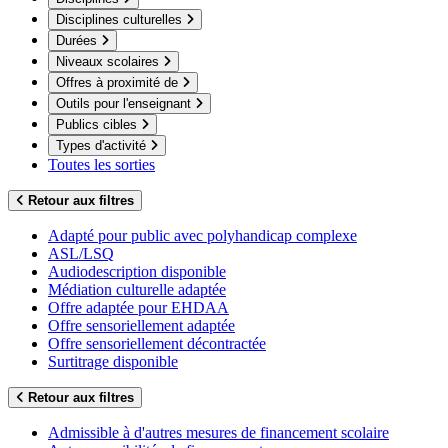
Disciplines culturelles
Durées
Niveaux scolaires
Offres à proximité de
Outils pour l'enseignant
Publics cibles
Types d'activité
Toutes les sorties
Retour aux filtres
Adapté pour public avec polyhandicap complexe
ASL/LSQ
Audiodescription disponible
Médiation culturelle adaptée
Offre adaptée pour EHDAA
Offre sensoriellement adaptée
Offre sensoriellement décontractée
Surtitrage disponible
Retour aux filtres
Admissible à d'autres mesures de financement scolaire