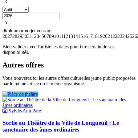
dim
lun
mar
mer
jeu
ven
sam
26
27
28
29
30
31
1
2
3
4
5
6
7
8
9
10
11
12
13
14
15
16
17
18
19
20
21
22
23
24
25
26
Bien valider avec l'artiste les dates pour être certain de ses
disponibilités.
Autres offres
Vous trouverez ici les autres offres culturelles jeune public proposées
par le même artiste ou le même organisme.
Sylvie-Ann Paré
Sortie au Théâtre de la Ville de Longueuil : Le
sanctuaire des âmes ordinaires