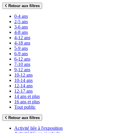
Retour aux filtres
0-4 ans
2-5 ans
3-6 ans
4-8 ans
4-12 ans
4-18 ans
5-9 ans
6-9 ans
6-12 ans
7-10 ans
9-12 ans
10-12 ans
10-14 ans
12-14 ans
12-17 ans
14 ans et plus
16 ans et plus
Tout public
Retour aux filtres
Activité liée à l'exposition