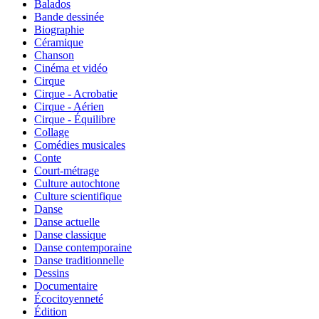
Balados
Bande dessinée
Biographie
Céramique
Chanson
Cinéma et vidéo
Cirque
Cirque - Acrobatie
Cirque - Aérien
Cirque - Équilibre
Collage
Comédies musicales
Conte
Court-métrage
Culture autochtone
Culture scientifique
Danse
Danse actuelle
Danse classique
Danse contemporaine
Danse traditionnelle
Dessins
Documentaire
Écocitoyenneté
Édition