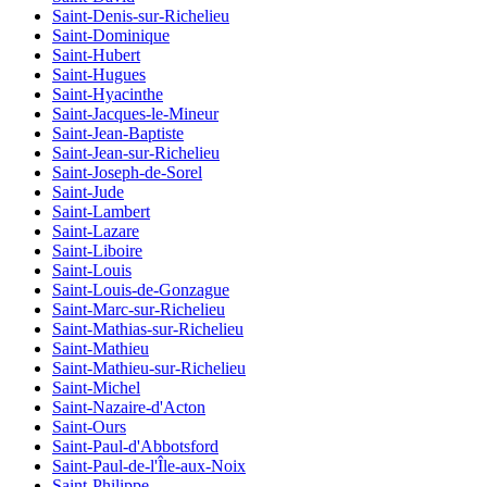
Saint-Denis-sur-Richelieu
Saint-Dominique
Saint-Hubert
Saint-Hugues
Saint-Hyacinthe
Saint-Jacques-le-Mineur
Saint-Jean-Baptiste
Saint-Jean-sur-Richelieu
Saint-Joseph-de-Sorel
Saint-Jude
Saint-Lambert
Saint-Lazare
Saint-Liboire
Saint-Louis
Saint-Louis-de-Gonzague
Saint-Marc-sur-Richelieu
Saint-Mathias-sur-Richelieu
Saint-Mathieu
Saint-Mathieu-sur-Richelieu
Saint-Michel
Saint-Nazaire-d'Acton
Saint-Ours
Saint-Paul-d'Abbotsford
Saint-Paul-de-l'Île-aux-Noix
Saint-Philippe