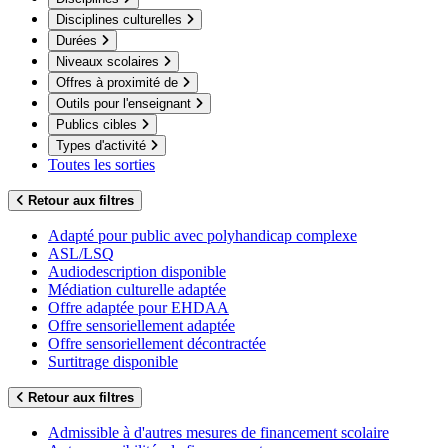
Disciplines culturelles
Durées
Niveaux scolaires
Offres à proximité de
Outils pour l'enseignant
Publics cibles
Types d'activité
Toutes les sorties
Retour aux filtres
Adapté pour public avec polyhandicap complexe
ASL/LSQ
Audiodescription disponible
Médiation culturelle adaptée
Offre adaptée pour EHDAA
Offre sensoriellement adaptée
Offre sensoriellement décontractée
Surtitrage disponible
Retour aux filtres
Admissible à d'autres mesures de financement scolaire