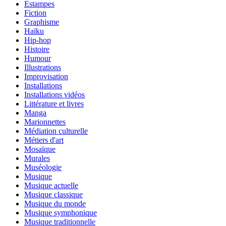
Estampes
Fiction
Graphisme
Haïku
Hip-hop
Histoire
Humour
Illustrations
Improvisation
Installations
Installations vidéos
Littérature et livres
Manga
Marionnettes
Médiation culturelle
Métiers d'art
Mosaïque
Murales
Muséologie
Musique
Musique actuelle
Musique classique
Musique du monde
Musique symphonique
Musique traditionnelle