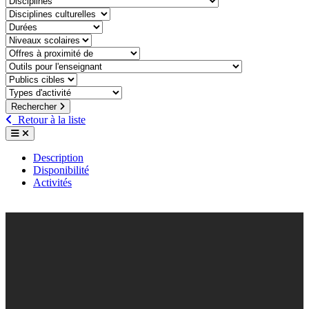
discipline-culturelle
duree
niveaux-scolaires
offre-a-proximite-de
outil-pour-lenseignant
public-cible
type-dactivite
Rechercher
Retour à la liste
Description
Disponibilité
Activités