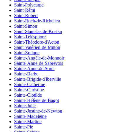
Saint-Polycarpe
Saint-Rémi
Saint-Robert
Saint-Roch-de-Richelieu
Saint-Simon
Saint-Stanislas-de-Kostka
Saint-Télésphore
Saint-Théodore-d'Acton
Saint-Valérien-de-Milton
Saint-Zotique
Sainte-Angèle-de-Monnoir
Sainte-Anne-de-Sabrevois
Sainte-Anne-de-Sorel
Sainte-Barbe
Sainte-Brigide-d'Iberville
Sainte-Catherine
Sainte-Christine
Sainte-Clotilde
Sainte-Hélène-de-Bagot
Sainte-Julie
Sainte-Justine-de-Newton
Sainte-Madeleine
Sainte-Martine
Sainte-Pie