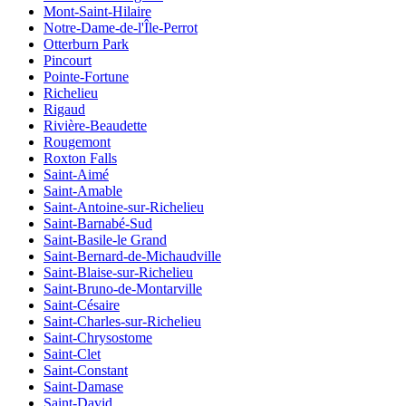
Mont-Saint-Hilaire
Notre-Dame-de-l'Île-Perrot
Otterburn Park
Pincourt
Pointe-Fortune
Richelieu
Rigaud
Rivière-Beaudette
Rougemont
Roxton Falls
Saint-Aimé
Saint-Amable
Saint-Antoine-sur-Richelieu
Saint-Barnabé-Sud
Saint-Basile-le Grand
Saint-Bernard-de-Michaudville
Saint-Blaise-sur-Richelieu
Saint-Bruno-de-Montarville
Saint-Césaire
Saint-Charles-sur-Richelieu
Saint-Chrysostome
Saint-Clet
Saint-Constant
Saint-Damase
Saint-David