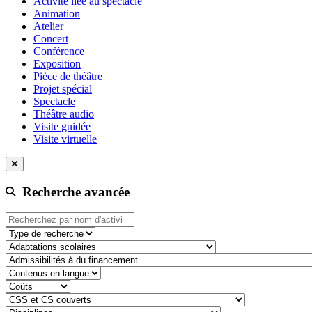
Activité liée au spectacle
Animation
Atelier
Concert
Conférence
Exposition
Pièce de théâtre
Projet spécial
Spectacle
Théâtre audio
Visite guidée
Visite virtuelle
Recherche avancée
Type de recherche
adaptation-scolaire
admissibilite-a-du-financement
contenu-en-langue
cout
css-et-cs-couvert
discipline