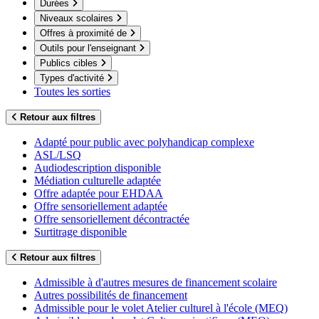
Durées
Niveaux scolaires
Offres à proximité de
Outils pour l'enseignant
Publics cibles
Types d'activité
Toutes les sorties
Retour aux filtres
Adapté pour public avec polyhandicap complexe
ASL/LSQ
Audiodescription disponible
Médiation culturelle adaptée
Offre adaptée pour EHDAA
Offre sensoriellement adaptée
Offre sensoriellement décontractée
Surtitrage disponible
Retour aux filtres
Admissible à d'autres mesures de financement scolaire
Autres possibilités de financement
Admissible pour le volet Atelier culturel à l'école (MEQ)