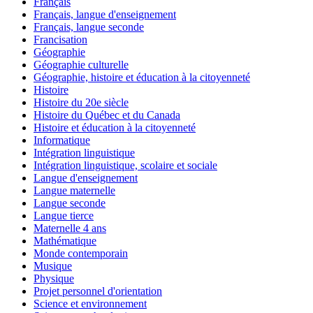
Français
Français, langue d'enseignement
Français, langue seconde
Francisation
Géographie
Géographie culturelle
Géographie, histoire et éducation à la citoyenneté
Histoire
Histoire du 20e siècle
Histoire du Québec et du Canada
Histoire et éducation à la citoyenneté
Informatique
Intégration linguistique
Intégration linguistique, scolaire et sociale
Langue d'enseignement
Langue maternelle
Langue seconde
Langue tierce
Maternelle 4 ans
Mathématique
Monde contemporain
Musique
Physique
Projet personnel d'orientation
Science et environnement