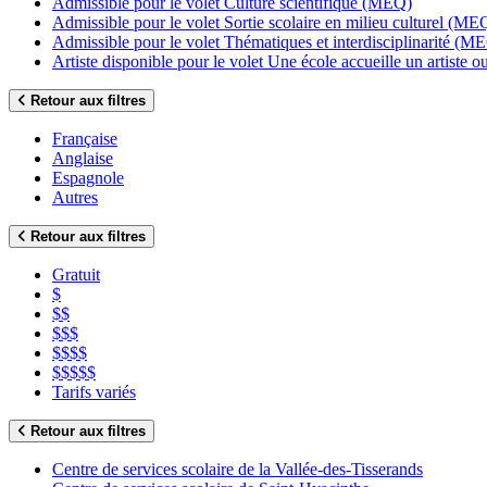
Admissible pour le volet Culture scientifique (MEQ)
Admissible pour le volet Sortie scolaire en milieu culturel (ME
Admissible pour le volet Thématiques et interdisciplinarité (M
Artiste disponible pour le volet Une école accueille un artiste
Retour aux filtres
Française
Anglaise
Espagnole
Autres
Retour aux filtres
Gratuit
$
$$
$$$
$$$$
$$$$$
Tarifs variés
Retour aux filtres
Centre de services scolaire de la Vallée-des-Tisserands