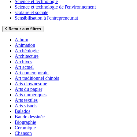
Science et technologie
Science et technologie de l'environnement
scolaire et sociale
Sensibilisation à l'entrepreneuriat
Retour aux filtres
Album
Animation
Archéologie
Architecture
Archives
Art actuel
Art contemporain
Art traditionnel chinois
Arts clownesque
Arts du papier
Arts numériques
Arts textiles
Arts visuels
Balados
Bande dessinée
Biographie
Céramique
Chanson