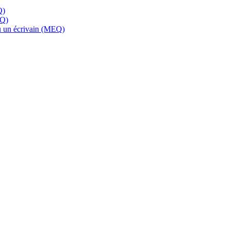
Q)
EQ)
 ou un écrivain (MEQ)