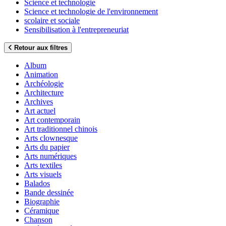
Science et technologie
Science et technologie de l'environnement
scolaire et sociale
Sensibilisation à l'entrepreneuriat
Retour aux filtres
Album
Animation
Archéologie
Architecture
Archives
Art actuel
Art contemporain
Art traditionnel chinois
Arts clownesque
Arts du papier
Arts numériques
Arts textiles
Arts visuels
Balados
Bande dessinée
Biographie
Céramique
Chanson