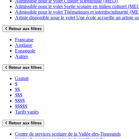
Admissible pour le volet Culture scientifique (MEQ)
Admissible pour le volet Sortie scolaire en milieu culturel (ME
Admissible pour le volet Thématiques et interdisciplinarité (M
Artiste disponible pour le volet Une école accueille un artiste
Retour aux filtres
Française
Anglaise
Espagnole
Autres
Retour aux filtres
Gratuit
$
$$
$$$
$$$$
$$$$$
Tarifs variés
Retour aux filtres
Centre de services scolaire de la Vallée-des-Tisserands