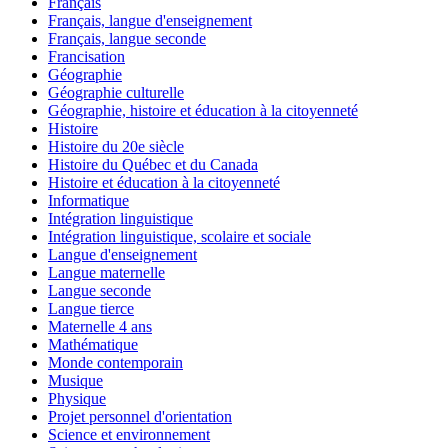
Français
Français, langue d'enseignement
Français, langue seconde
Francisation
Géographie
Géographie culturelle
Géographie, histoire et éducation à la citoyenneté
Histoire
Histoire du 20e siècle
Histoire du Québec et du Canada
Histoire et éducation à la citoyenneté
Informatique
Intégration linguistique
Intégration linguistique, scolaire et sociale
Langue d'enseignement
Langue maternelle
Langue seconde
Langue tierce
Maternelle 4 ans
Mathématique
Monde contemporain
Musique
Physique
Projet personnel d'orientation
Science et environnement