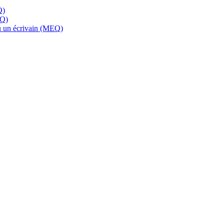
Q)
EQ)
 ou un écrivain (MEQ)