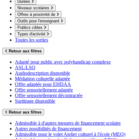
Durées
Niveaux scolaires
Offres à proximité de
Outils pour l'enseignant
Publics cibles
Types d'activité
Toutes les sorties
Retour aux filtres
Adapté pour public avec polyhandicap complexe
ASL/LSQ
Audiodescription disponible
Médiation culturelle adaptée
Offre adaptée pour EHDAA
Offre sensoriellement adaptée
Offre sensoriellement décontractée
Surtitrage disponible
Retour aux filtres
Admissible à d'autres mesures de financement scolaire
Autres possibilités de financement
Admissible pour le volet Atelier culturel à l'école (MEQ)