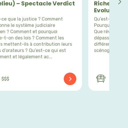
elieu) – Spectacle Verdict
Richelieu) 
Evolution
-ce que la justice ? Comment
Qu’est-ce que l
onne le système judiciaire
Pourquoi l’art d
en ? Comment et pourquoi
Que révèle le ci
-t-on des lois ? Comment les
dépasser ? Quel
s mettent-ils à contribution leurs
différents aspe
s d’orateurs ? Qu’est-ce qui est
scénographie, m
ment et légalement ac...
$$$
$$