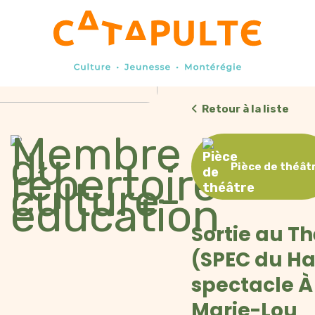
Retour à la liste
Pièce de théât
Sortie au T
(SPEC du Ha
spectacle À 
Marie-Lou