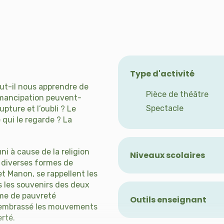
Type d'activité
ut-il nous apprendre de
Pièce de théâtre
’émancipation peuvent-
Spectacle
upture et l’oubli ? Le
 qui le regarde ? La
i à cause de la religion
Niveaux scolaires
é diverses formes de
Secondaire 4e
et Manon, se rappellent les
Secondaire 5e
 les souvenirs des deux
Adultes 1er cycle
rme de pauvreté
Outils enseignant
 a embrassé les mouvements
Adultes 2e cycle
Pistes de préparatio
erté.
l'enseignant