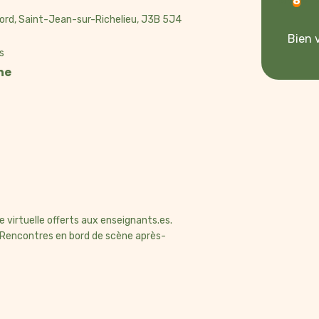
26
27
28
29
30
31
1
2
3
4
5
6
7
8
9
1
citoyenneté
Nord, Saint-Jean-sur-Richelieu, J3B 5J4
Langue d'enseigne
Bien v
Langue maternelle
s
ne
Langue seconde
Monde contemporai
 virtuelle offerts aux enseignants.es.
 Rencontres en bord de scène après-