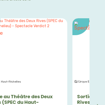
Haut-Richelieu
Cirque Eloize
ie au Théâtre des Deux
Sortie au T
s (SPEC du Haut-
Rives (SPE