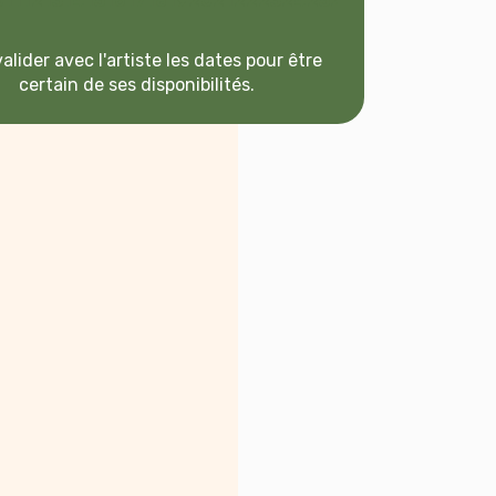
0
11
12
13
14
15
16
17
18
19
20
21
22
23
24
25
26
27
28
29
30
31
1
2
ment
alider avec l'artiste les dates pour être
certain de ses disponibilités.
n