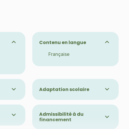
Contenu en langue
Française
Adaptation scolaire
Adapté pour public avec
polyhandicap complexe
Admissibilité à du
financement
n pour
Admissible à d'autres