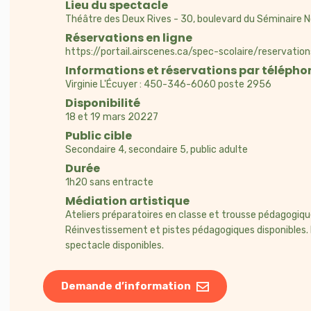
Lieu du spectacle
Musique : Jean Gaudreau
Théâtre des Deux Rives - 30, boulevard du Séminaire 
Production : Théâtre du Rideau Vert
Réservations en ligne
https://portail.airscenes.ca/spec-scolaire/reservation
Informations et réservations par télépho
Virginie L'Écuyer : 450-346-6060 poste 2956
Disponibilité
18 et 19 mars 20227
Public cible
Secondaire 4, secondaire 5, public adulte
Durée
1h20 sans entracte
Médiation artistique
Ateliers préparatoires en classe et trousse pédagogique
Réinvestissement et pistes pédagogiques disponibles.
spectacle disponibles.
Demande d’information