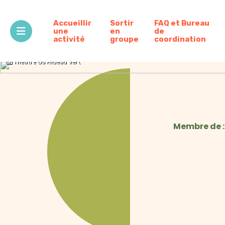
Accueillir
Sortir
FAQ et Bureau
une
en
de
activité
groupe
coordination
Théâtre du Rideau Vert
Membre de :