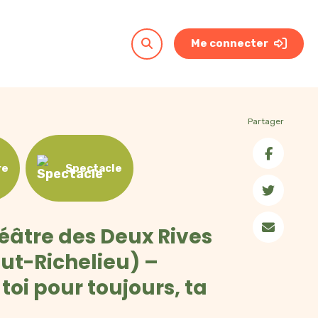
Recherche
Me connecter
pour
:
Me connecter
Partager
Courriel
re
Spectacle
Mot de passe
héâtre des Deux Rives
Se souvenir de moi
Mot de passe oublié
ut-Richelieu) –
toi pour toujours, ta