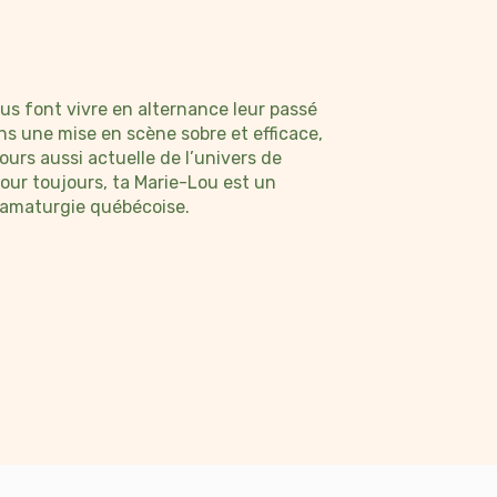
Vous n'avez pas de compte?
Créez vous un compte Catapulte pour découvrir
tout le potentiel de la plateforme. Votre compte
vous permet d’avoir accès à des outils
s font vivre en alternance leur passé
supplémentaires et de personnaliser votre
ans une mise en scène sobre et efficace,
expérience en fonction de votre milieu et de vos
ours aussi actuelle de l’univers de
besoins.
pour toujours, ta Marie-Lou est un
ramaturgie québécoise.
Créer un compte