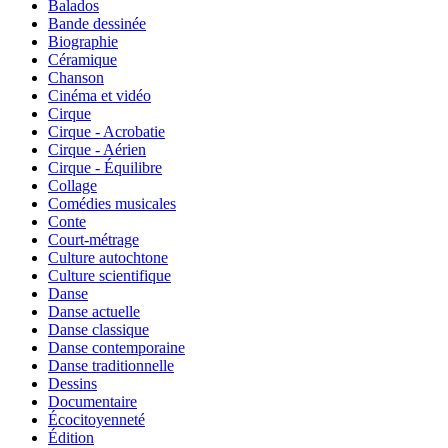
Balados
Bande dessinée
Biographie
Céramique
Chanson
Cinéma et vidéo
Cirque
Cirque - Acrobatie
Cirque - Aérien
Cirque - Équilibre
Collage
Comédies musicales
Conte
Court-métrage
Culture autochtone
Culture scientifique
Danse
Danse actuelle
Danse classique
Danse contemporaine
Danse traditionnelle
Dessins
Documentaire
Écocitoyenneté
Édition