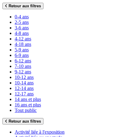
Retour aux filtres
0-4 ans
2-5 ans
3-6 ans
4-8 ans
4-12 ans
4-18 ans
5-9 ans
6-9 ans
6-12 ans
7-10 ans
9-12 ans
10-12 ans
10-14 ans
12-14 ans
12-17 ans
14 ans et plus
16 ans et plus
Tout public
Retour aux filtres
Activité liée à l'exposition