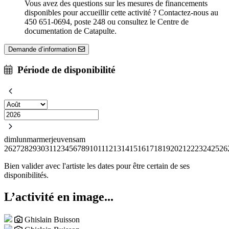
Vous avez des questions sur les mesures de financements
disponibles pour accueillir cette activité ? Contactez-nous au
450 651-0694, poste 248 ou consultez le Centre de
documentation de Catapulte.
Demande d’information
Période de disponibilité
dim
lun
mar
mer
jeu
ven
sam
26
27
28
29
30
31
1
2
3
4
5
6
7
8
9
10
11
12
13
14
15
16
17
18
19
20
21
22
23
24
25
26
Bien valider avec l'artiste les dates pour être certain de ses
disponibilités.
L’activité en image...
Ghislain Buisson