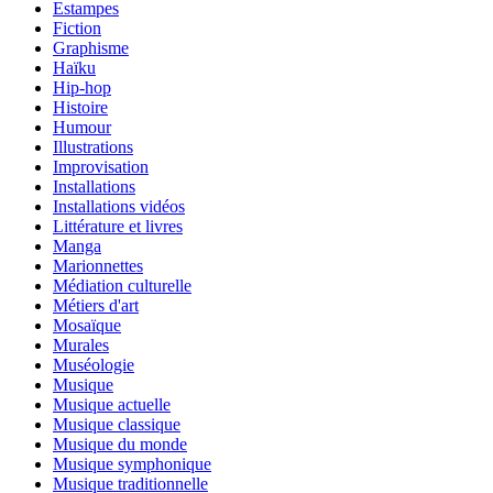
Estampes
Fiction
Graphisme
Haïku
Hip-hop
Histoire
Humour
Illustrations
Improvisation
Installations
Installations vidéos
Littérature et livres
Manga
Marionnettes
Médiation culturelle
Métiers d'art
Mosaïque
Murales
Muséologie
Musique
Musique actuelle
Musique classique
Musique du monde
Musique symphonique
Musique traditionnelle