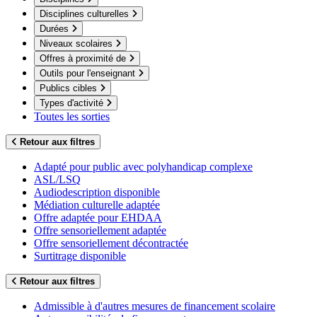
Disciplines culturelles
Durées
Niveaux scolaires
Offres à proximité de
Outils pour l'enseignant
Publics cibles
Types d'activité
Toutes les sorties
Retour aux filtres
Adapté pour public avec polyhandicap complexe
ASL/LSQ
Audiodescription disponible
Médiation culturelle adaptée
Offre adaptée pour EHDAA
Offre sensoriellement adaptée
Offre sensoriellement décontractée
Surtitrage disponible
Retour aux filtres
Admissible à d'autres mesures de financement scolaire