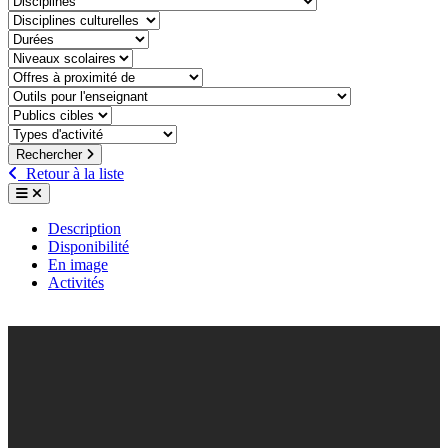
discipline-culturelle
duree
niveaux-scolaires
offre-a-proximite-de
outil-pour-lenseignant
public-cible
type-dactivite
Rechercher
Retour à la liste
Description
Disponibilité
En image
Activités