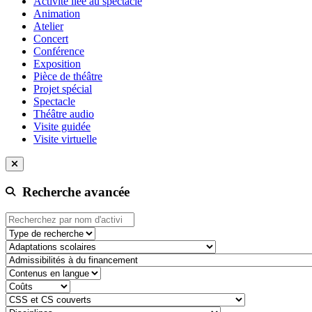
Activité liée au spectacle
Animation
Atelier
Concert
Conférence
Exposition
Pièce de théâtre
Projet spécial
Spectacle
Théâtre audio
Visite guidée
Visite virtuelle
Recherche avancée
Type de recherche
adaptation-scolaire
admissibilite-a-du-financement
contenu-en-langue
cout
css-et-cs-couvert
discipline