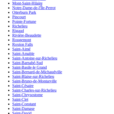
Mont-Saint-Hilaire
Notre-Dame-de-l'Île-Perrot
Otterburn Park
Pincourt
Pointe-Fortune
Richelieu
Rigaud
Rivière-Beaudette
Rougemont
Roxton Falls
Saint-Aimé
Saint-Amable
Saint-Antoine-sur-Richelieu
Saint-Barnabé-Sud
Saint-Basile-le Grand
Saint-Bernard-de-Michaudville
Saint-Blaise-sur-Richelieu
Saint-Bruno-de-Montarville
Saint-Césaire
Saint-Charles-sur-Richelieu
Saint-Chrysostome
Saint-Clet
Saint-Constant
Saint-Damase
Saint-David