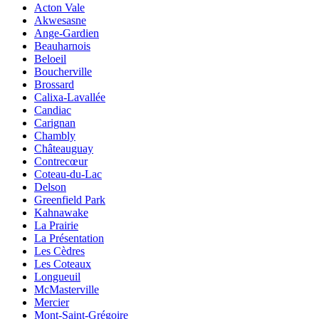
Acton Vale
Akwesasne
Ange-Gardien
Beauharnois
Beloeil
Boucherville
Brossard
Calixa-Lavallée
Candiac
Carignan
Chambly
Châteauguay
Contrecœur
Coteau-du-Lac
Delson
Greenfield Park
Kahnawake
La Prairie
La Présentation
Les Cèdres
Les Coteaux
Longueuil
McMasterville
Mercier
Mont-Saint-Grégoire