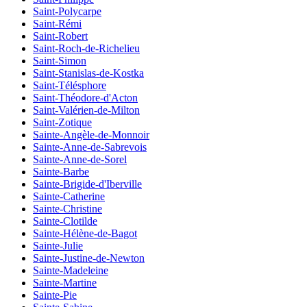
Saint-Polycarpe
Saint-Rémi
Saint-Robert
Saint-Roch-de-Richelieu
Saint-Simon
Saint-Stanislas-de-Kostka
Saint-Télésphore
Saint-Théodore-d'Acton
Saint-Valérien-de-Milton
Saint-Zotique
Sainte-Angèle-de-Monnoir
Sainte-Anne-de-Sabrevois
Sainte-Anne-de-Sorel
Sainte-Barbe
Sainte-Brigide-d'Iberville
Sainte-Catherine
Sainte-Christine
Sainte-Clotilde
Sainte-Hélène-de-Bagot
Sainte-Julie
Sainte-Justine-de-Newton
Sainte-Madeleine
Sainte-Martine
Sainte-Pie