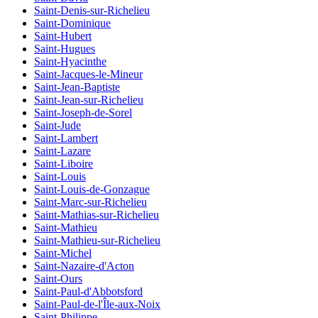
Saint-Denis-sur-Richelieu
Saint-Dominique
Saint-Hubert
Saint-Hugues
Saint-Hyacinthe
Saint-Jacques-le-Mineur
Saint-Jean-Baptiste
Saint-Jean-sur-Richelieu
Saint-Joseph-de-Sorel
Saint-Jude
Saint-Lambert
Saint-Lazare
Saint-Liboire
Saint-Louis
Saint-Louis-de-Gonzague
Saint-Marc-sur-Richelieu
Saint-Mathias-sur-Richelieu
Saint-Mathieu
Saint-Mathieu-sur-Richelieu
Saint-Michel
Saint-Nazaire-d'Acton
Saint-Ours
Saint-Paul-d'Abbotsford
Saint-Paul-de-l'Île-aux-Noix
Saint-Philippe