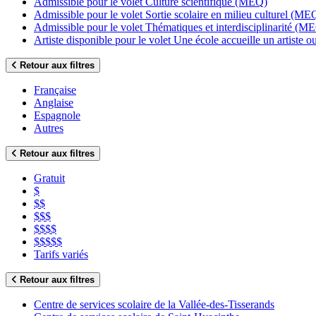
Admissible pour le volet Culture scientifique (MEQ)
Admissible pour le volet Sortie scolaire en milieu culturel (ME
Admissible pour le volet Thématiques et interdisciplinarité (M
Artiste disponible pour le volet Une école accueille un artiste
Retour aux filtres
Française
Anglaise
Espagnole
Autres
Retour aux filtres
Gratuit
$
$$
$$$
$$$$
$$$$$
Tarifs variés
Retour aux filtres
Centre de services scolaire de la Vallée-des-Tisserands