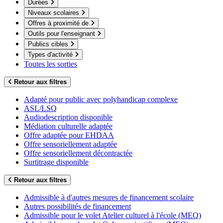
Durées
Niveaux scolaires
Offres à proximité de
Outils pour l'enseignant
Publics cibles
Types d'activité
Toutes les sorties
Retour aux filtres
Adapté pour public avec polyhandicap complexe
ASL/LSQ
Audiodescription disponible
Médiation culturelle adaptée
Offre adaptée pour EHDAA
Offre sensoriellement adaptée
Offre sensoriellement décontractée
Surtitrage disponible
Retour aux filtres
Admissible à d'autres mesures de financement scolaire
Autres possibilités de financement
Admissible pour le volet Atelier culturel à l'école (MEQ)