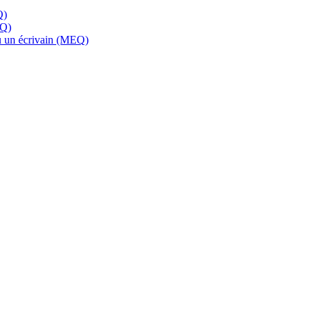
Q)
EQ)
 ou un écrivain (MEQ)