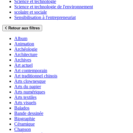
Science et technologie
Science et technologie de l'environnement
scolaire et sociale
Sensibilisation à l'entrepreneuriat
Retour aux filtres
Album
Animation
Archéologie
Architecture
Archives
Art actuel
Art contemporain
Art traditionnel chinois
Arts clownesque
Arts du papier
Arts numériques
Arts textiles
Arts visuels
Balados
Bande dessinée
Biographie
Céramique
Chanson