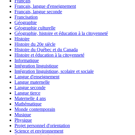
Français
Français, langue d'enseignement
Français, langue seconde
Francisation
Géographie
Géographie culturelle
Géographie, histoire et éducation à la citoyenneté
Histoire
Histoire du 20e siècle
Histoire du Québec et du Canada
Histoire et éducation à la citoyenneté
Informatique
Intégration linguistique
Intégration linguistique, scolaire et sociale
Langue d'enseignement
Langue maternelle
Langue seconde
Langue tierce
Maternelle 4 ans
Mathématique
Monde contemporain
Musique
Physique
Projet personnel d'orientation
Science et environnement