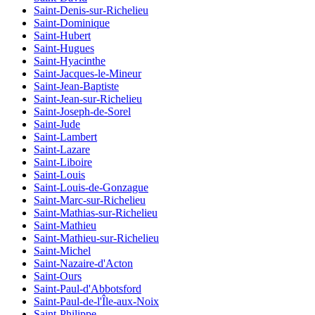
Saint-Denis-sur-Richelieu
Saint-Dominique
Saint-Hubert
Saint-Hugues
Saint-Hyacinthe
Saint-Jacques-le-Mineur
Saint-Jean-Baptiste
Saint-Jean-sur-Richelieu
Saint-Joseph-de-Sorel
Saint-Jude
Saint-Lambert
Saint-Lazare
Saint-Liboire
Saint-Louis
Saint-Louis-de-Gonzague
Saint-Marc-sur-Richelieu
Saint-Mathias-sur-Richelieu
Saint-Mathieu
Saint-Mathieu-sur-Richelieu
Saint-Michel
Saint-Nazaire-d'Acton
Saint-Ours
Saint-Paul-d'Abbotsford
Saint-Paul-de-l'Île-aux-Noix
Saint-Philippe