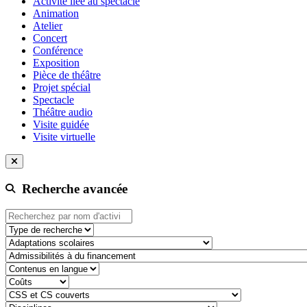
Activité liée au spectacle
Animation
Atelier
Concert
Conférence
Exposition
Pièce de théâtre
Projet spécial
Spectacle
Théâtre audio
Visite guidée
Visite virtuelle
Recherche avancée
Type de recherche
adaptation-scolaire
admissibilite-a-du-financement
contenu-en-langue
cout
css-et-cs-couvert
discipline