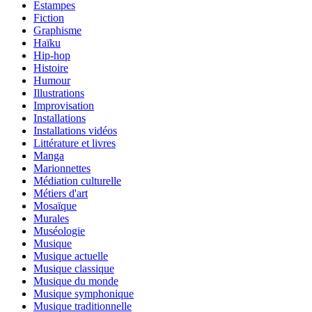
Estampes
Fiction
Graphisme
Haïku
Hip-hop
Histoire
Humour
Illustrations
Improvisation
Installations
Installations vidéos
Littérature et livres
Manga
Marionnettes
Médiation culturelle
Métiers d'art
Mosaïque
Murales
Muséologie
Musique
Musique actuelle
Musique classique
Musique du monde
Musique symphonique
Musique traditionnelle