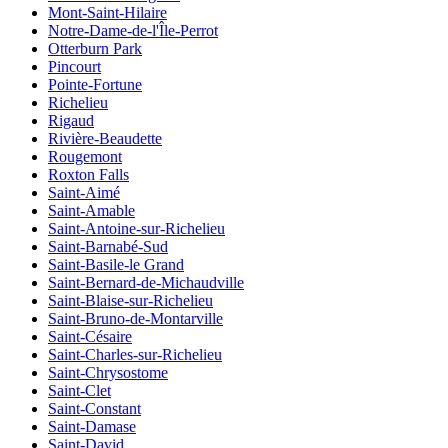
Mont-Saint-Hilaire
Notre-Dame-de-l'Île-Perrot
Otterburn Park
Pincourt
Pointe-Fortune
Richelieu
Rigaud
Rivière-Beaudette
Rougemont
Roxton Falls
Saint-Aimé
Saint-Amable
Saint-Antoine-sur-Richelieu
Saint-Barnabé-Sud
Saint-Basile-le Grand
Saint-Bernard-de-Michaudville
Saint-Blaise-sur-Richelieu
Saint-Bruno-de-Montarville
Saint-Césaire
Saint-Charles-sur-Richelieu
Saint-Chrysostome
Saint-Clet
Saint-Constant
Saint-Damase
Saint-David