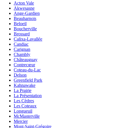
Acton Vale
Akwesasne
Ange-Gardien
Beauharnois
Beloeil
Boucherville
Brossard
Calixa-Lavallée
Candiac
Carignan
Chambly
Châteauguay
Contrecœur
Coteau-du-Lac
Delson
Greenfield Park
Kahnawake
La Prairie
La Présentation
Les Cèdres
Les Coteaux
Longueuil
McMasterville
Mercier
Mont-Saint-Grégoire