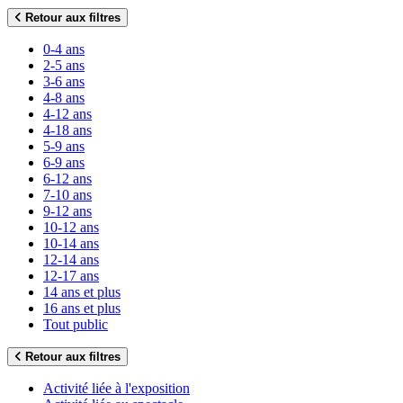
Retour aux filtres
0-4 ans
2-5 ans
3-6 ans
4-8 ans
4-12 ans
4-18 ans
5-9 ans
6-9 ans
6-12 ans
7-10 ans
9-12 ans
10-12 ans
10-14 ans
12-14 ans
12-17 ans
14 ans et plus
16 ans et plus
Tout public
Retour aux filtres
Activité liée à l'exposition