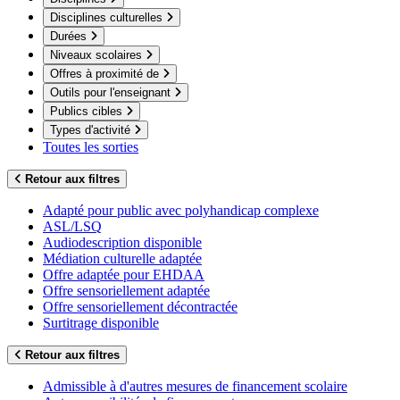
Disciplines culturelles
Durées
Niveaux scolaires
Offres à proximité de
Outils pour l'enseignant
Publics cibles
Types d'activité
Toutes les sorties
Retour aux filtres
Adapté pour public avec polyhandicap complexe
ASL/LSQ
Audiodescription disponible
Médiation culturelle adaptée
Offre adaptée pour EHDAA
Offre sensoriellement adaptée
Offre sensoriellement décontractée
Surtitrage disponible
Retour aux filtres
Admissible à d'autres mesures de financement scolaire