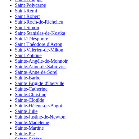
Saint-Polycarpe
Saint-Rémi
Saint-Robert
Saint-Roch-de-Richelieu
Saint-Simon
Saint-Stanislas-de-Kostka
Saint-Télésphore
Saint-Théodore-d'Acton
Saint-Valérien-de-Milton
Saint-Zotique
Sainte-Angèle-de-Monnoir
Sainte-Anne-de-Sabrevois
Sainte-Anne-de-Sorel
Sainte-Barbe
Sainte-Brigide-d'Iberville
Sainte-Catherine
Sainte-Christine
Sainte-Clotilde
Sainte-Hélène-de-Bagot
Sainte-Julie
Sainte-Justine-de-Newton
Sainte-Madeleine
Sainte-Martine
Sainte-Pie