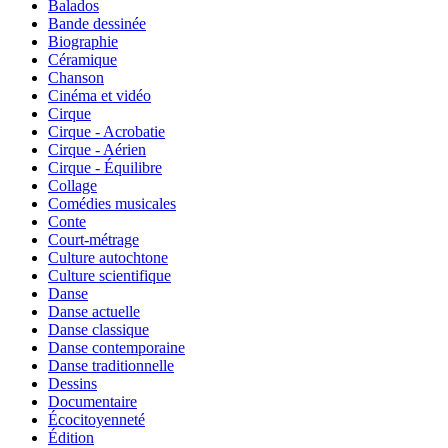
Balados
Bande dessinée
Biographie
Céramique
Chanson
Cinéma et vidéo
Cirque
Cirque - Acrobatie
Cirque - Aérien
Cirque - Équilibre
Collage
Comédies musicales
Conte
Court-métrage
Culture autochtone
Culture scientifique
Danse
Danse actuelle
Danse classique
Danse contemporaine
Danse traditionnelle
Dessins
Documentaire
Écocitoyenneté
Édition