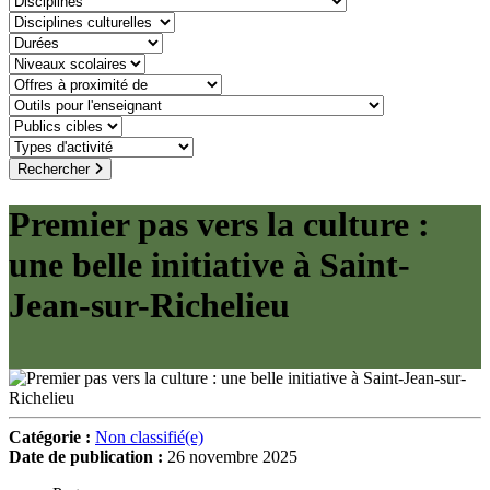
discipline-culturelle
duree
niveaux-scolaires
offre-a-proximite-de
outil-pour-lenseignant
public-cible
type-dactivite
Rechercher
Premier pas vers la culture :
une belle initiative à Saint-
Jean-sur-Richelieu
Catégorie :
Non classifié(e)
Date de publication :
26 novembre 2025