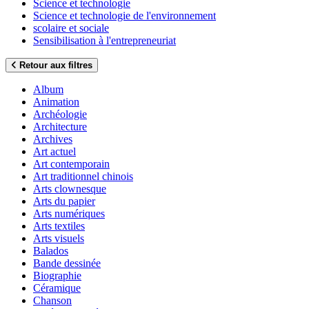
Science et technologie
Science et technologie de l'environnement
scolaire et sociale
Sensibilisation à l'entrepreneuriat
Retour aux filtres
Album
Animation
Archéologie
Architecture
Archives
Art actuel
Art contemporain
Art traditionnel chinois
Arts clownesque
Arts du papier
Arts numériques
Arts textiles
Arts visuels
Balados
Bande dessinée
Biographie
Céramique
Chanson