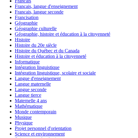
Français
Français, langue d'enseignement
Français, langue seconde
Francisation
Géographie
Géographie culturelle
Géographie, histoire et éducation à la citoyenneté
Histoire
Histoire du 20e siècle
Histoire du Québec et du Canada
Histoire et éducation à la citoyenneté
Informatique
Intégration linguistique
Intégration linguistique, scolaire et sociale
Langue d'enseignement
Langue maternelle
Langue seconde
Langue tierce
Maternelle 4 ans
Mathématique
Monde contemporain
Musique
Physique
Projet personnel d'orientation
Science et environnement