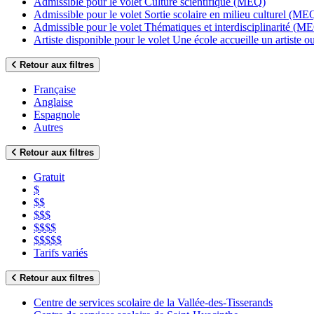
Admissible pour le volet Culture scientifique (MEQ)
Admissible pour le volet Sortie scolaire en milieu culturel (ME
Admissible pour le volet Thématiques et interdisciplinarité (M
Artiste disponible pour le volet Une école accueille un artiste
Retour aux filtres
Française
Anglaise
Espagnole
Autres
Retour aux filtres
Gratuit
$
$$
$$$
$$$$
$$$$$
Tarifs variés
Retour aux filtres
Centre de services scolaire de la Vallée-des-Tisserands