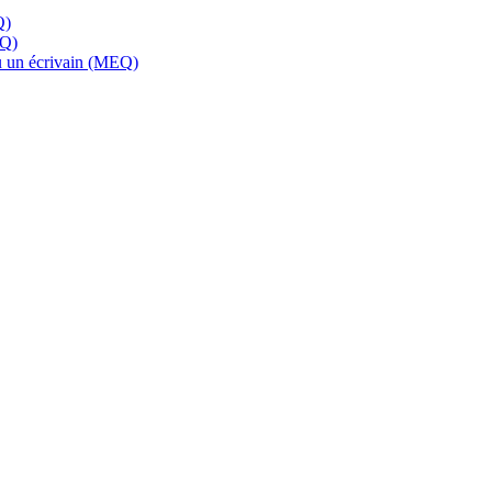
Q)
EQ)
 ou un écrivain (MEQ)