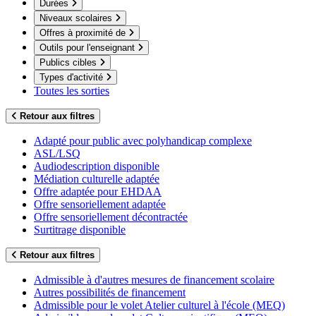
Durées
Niveaux scolaires
Offres à proximité de
Outils pour l'enseignant
Publics cibles
Types d'activité
Toutes les sorties
Retour aux filtres
Adapté pour public avec polyhandicap complexe
ASL/LSQ
Audiodescription disponible
Médiation culturelle adaptée
Offre adaptée pour EHDAA
Offre sensoriellement adaptée
Offre sensoriellement décontractée
Surtitrage disponible
Retour aux filtres
Admissible à d'autres mesures de financement scolaire
Autres possibilités de financement
Admissible pour le volet Atelier culturel à l'école (MEQ)