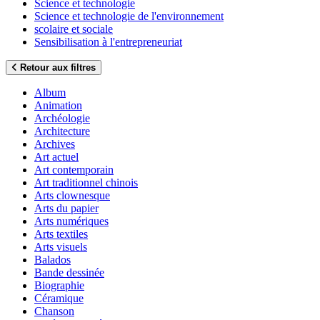
Science et technologie
Science et technologie de l'environnement
scolaire et sociale
Sensibilisation à l'entrepreneuriat
Retour aux filtres
Album
Animation
Archéologie
Architecture
Archives
Art actuel
Art contemporain
Art traditionnel chinois
Arts clownesque
Arts du papier
Arts numériques
Arts textiles
Arts visuels
Balados
Bande dessinée
Biographie
Céramique
Chanson