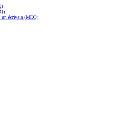
Q)
EQ)
 ou un écrivain (MEQ)