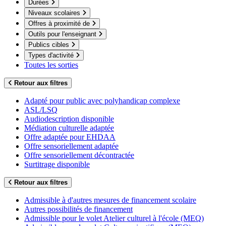
Durées
Niveaux scolaires
Offres à proximité de
Outils pour l'enseignant
Publics cibles
Types d'activité
Toutes les sorties
Retour aux filtres
Adapté pour public avec polyhandicap complexe
ASL/LSQ
Audiodescription disponible
Médiation culturelle adaptée
Offre adaptée pour EHDAA
Offre sensoriellement adaptée
Offre sensoriellement décontractée
Surtitrage disponible
Retour aux filtres
Admissible à d'autres mesures de financement scolaire
Autres possibilités de financement
Admissible pour le volet Atelier culturel à l'école (MEQ)