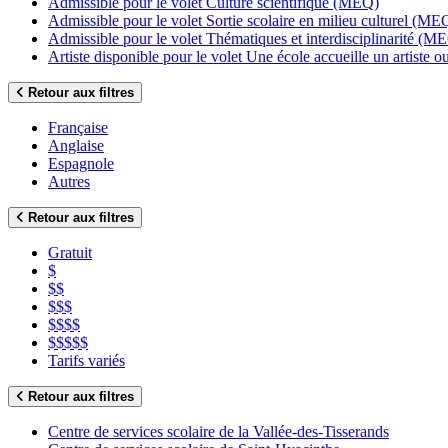
Admissible pour le volet Culture scientifique (MEQ)
Admissible pour le volet Sortie scolaire en milieu culturel (ME
Admissible pour le volet Thématiques et interdisciplinarité (M
Artiste disponible pour le volet Une école accueille un artiste
Retour aux filtres
Française
Anglaise
Espagnole
Autres
Retour aux filtres
Gratuit
$
$$
$$$
$$$$
$$$$$
Tarifs variés
Retour aux filtres
Centre de services scolaire de la Vallée-des-Tisserands