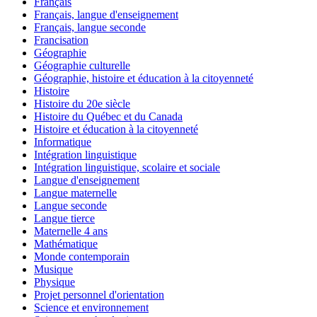
Français
Français, langue d'enseignement
Français, langue seconde
Francisation
Géographie
Géographie culturelle
Géographie, histoire et éducation à la citoyenneté
Histoire
Histoire du 20e siècle
Histoire du Québec et du Canada
Histoire et éducation à la citoyenneté
Informatique
Intégration linguistique
Intégration linguistique, scolaire et sociale
Langue d'enseignement
Langue maternelle
Langue seconde
Langue tierce
Maternelle 4 ans
Mathématique
Monde contemporain
Musique
Physique
Projet personnel d'orientation
Science et environnement