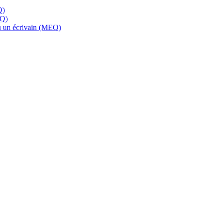
Q)
EQ)
 ou un écrivain (MEQ)