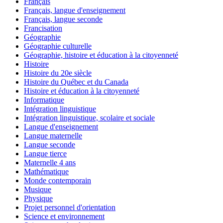
Français
Français, langue d'enseignement
Français, langue seconde
Francisation
Géographie
Géographie culturelle
Géographie, histoire et éducation à la citoyenneté
Histoire
Histoire du 20e siècle
Histoire du Québec et du Canada
Histoire et éducation à la citoyenneté
Informatique
Intégration linguistique
Intégration linguistique, scolaire et sociale
Langue d'enseignement
Langue maternelle
Langue seconde
Langue tierce
Maternelle 4 ans
Mathématique
Monde contemporain
Musique
Physique
Projet personnel d'orientation
Science et environnement