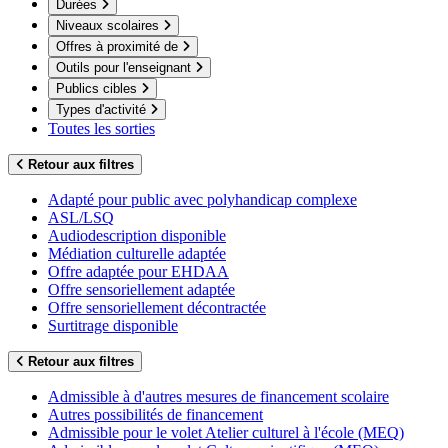
Durées
Niveaux scolaires
Offres à proximité de
Outils pour l'enseignant
Publics cibles
Types d'activité
Toutes les sorties
Retour aux filtres
Adapté pour public avec polyhandicap complexe
ASL/LSQ
Audiodescription disponible
Médiation culturelle adaptée
Offre adaptée pour EHDAA
Offre sensoriellement adaptée
Offre sensoriellement décontractée
Surtitrage disponible
Retour aux filtres
Admissible à d'autres mesures de financement scolaire
Autres possibilités de financement
Admissible pour le volet Atelier culturel à l'école (MEQ)