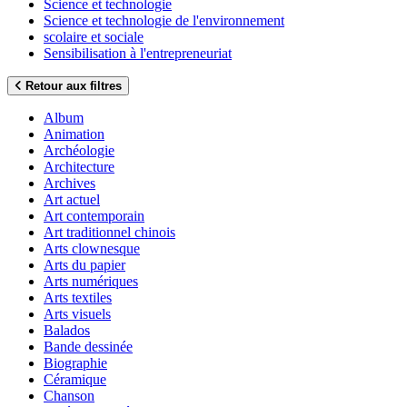
Science et technologie
Science et technologie de l'environnement
scolaire et sociale
Sensibilisation à l'entrepreneuriat
Retour aux filtres
Album
Animation
Archéologie
Architecture
Archives
Art actuel
Art contemporain
Art traditionnel chinois
Arts clownesque
Arts du papier
Arts numériques
Arts textiles
Arts visuels
Balados
Bande dessinée
Biographie
Céramique
Chanson