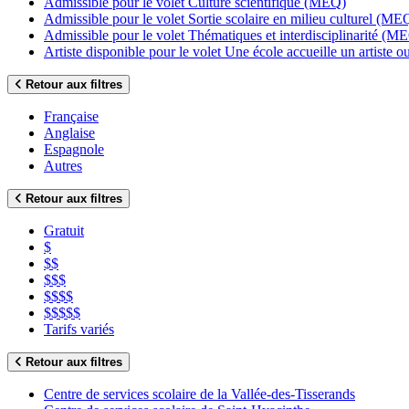
Admissible pour le volet Culture scientifique (MEQ)
Admissible pour le volet Sortie scolaire en milieu culturel (ME
Admissible pour le volet Thématiques et interdisciplinarité (M
Artiste disponible pour le volet Une école accueille un artiste
Retour aux filtres
Française
Anglaise
Espagnole
Autres
Retour aux filtres
Gratuit
$
$$
$$$
$$$$
$$$$$
Tarifs variés
Retour aux filtres
Centre de services scolaire de la Vallée-des-Tisserands