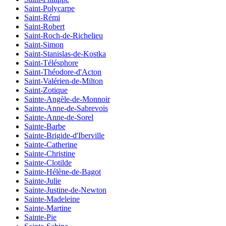
Saint-Polycarpe
Saint-Rémi
Saint-Robert
Saint-Roch-de-Richelieu
Saint-Simon
Saint-Stanislas-de-Kostka
Saint-Télésphore
Saint-Théodore-d'Acton
Saint-Valérien-de-Milton
Saint-Zotique
Sainte-Angèle-de-Monnoir
Sainte-Anne-de-Sabrevois
Sainte-Anne-de-Sorel
Sainte-Barbe
Sainte-Brigide-d'Iberville
Sainte-Catherine
Sainte-Christine
Sainte-Clotilde
Sainte-Hélène-de-Bagot
Sainte-Julie
Sainte-Justine-de-Newton
Sainte-Madeleine
Sainte-Martine
Sainte-Pie