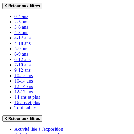
Retour aux filtres
0-4 ans
2-5 ans
3-6 ans
4-8 ans
4-12 ans
4-18 ans
5-9 ans
6-9 ans
6-12 ans
7-10 ans
9-12 ans
10-12 ans
10-14 ans
12-14 ans
12-17 ans
14 ans et plus
16 ans et plus
Tout public
Retour aux filtres
Activité liée à l'exposition