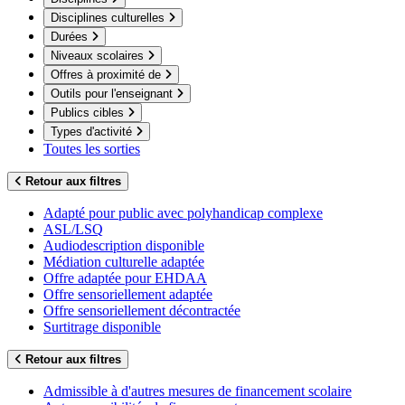
Disciplines culturelles
Durées
Niveaux scolaires
Offres à proximité de
Outils pour l'enseignant
Publics cibles
Types d'activité
Toutes les sorties
Retour aux filtres
Adapté pour public avec polyhandicap complexe
ASL/LSQ
Audiodescription disponible
Médiation culturelle adaptée
Offre adaptée pour EHDAA
Offre sensoriellement adaptée
Offre sensoriellement décontractée
Surtitrage disponible
Retour aux filtres
Admissible à d'autres mesures de financement scolaire