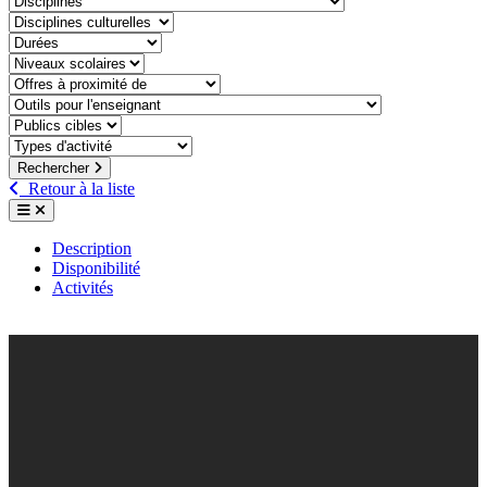
discipline-culturelle
duree
niveaux-scolaires
offre-a-proximite-de
outil-pour-lenseignant
public-cible
type-dactivite
Rechercher
Retour à la liste
Description
Disponibilité
Activités