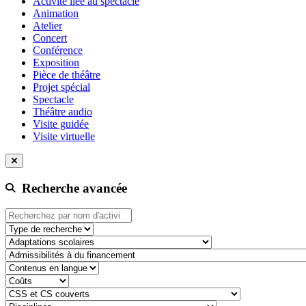
Activité liée au spectacle
Animation
Atelier
Concert
Conférence
Exposition
Pièce de théâtre
Projet spécial
Spectacle
Théâtre audio
Visite guidée
Visite virtuelle
Recherche avancée
Type de recherche
adaptation-scolaire
admissibilite-a-du-financement
contenu-en-langue
cout
css-et-cs-couvert
discipline