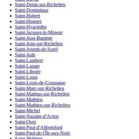
Saint-Denis-sur-Richelieu
Saint-Dominique
Saint-Hubert
Saint-Hugues
Saint-Hyacinthe
Saint-Jacques-le-Mineur
Saint-Jean-Baptiste
Saint-Jean-sur-Richelieu
Saint-Joseph-de-Sorel
Saint-Jude
Saint-Lambert
Saint-Lazare
Saint-Liboire
Saint-Louis
Saint-Louis-de-Gonzague
Saint-Marc-sur-Richelieu
Saint-Mathias-sur-Richelieu
Saint-Mathieu
Saint-Mathieu-sur-Richelieu
Saint-Michel
Saint-Nazaire-d'Acton
Saint-Ours
Saint-Paul-d'Abbotsford
Saint-Paul-de-l'Île-aux-Noix
Saint-Philippe