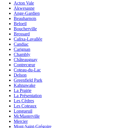
Acton Vale
Akwesasne
Ange-Gardien
Beauharnois
Beloeil
Boucherville
Brossard
Calixa-Lavallée
Candiac
Carignan
Chambly
Châteauguay
Contrecœur
Coteau-du-Lac
Delson
Greenfield Park
Kahnawake
La Prairie
La Présentation
Les Cèdres
Les Coteaux
Longueuil
McMasterville
Mercier
Mont-Saint-Grégoire