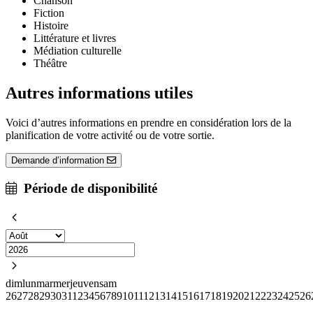
Chanson
Fiction
Histoire
Littérature et livres
Médiation culturelle
Théâtre
Autres informations utiles
Voici d’autres informations en prendre en considération lors de la
planification de votre activité ou de votre sortie.
Demande d’information
Période de disponibilité
dim
lun
mar
mer
jeu
ven
sam
26
27
28
29
30
31
1
2
3
4
5
6
7
8
9
10
11
12
13
14
15
16
17
18
19
20
21
22
23
24
25
26