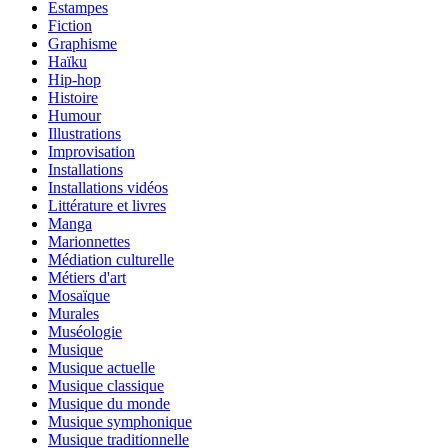
Estampes
Fiction
Graphisme
Haïku
Hip-hop
Histoire
Humour
Illustrations
Improvisation
Installations
Installations vidéos
Littérature et livres
Manga
Marionnettes
Médiation culturelle
Métiers d'art
Mosaïque
Murales
Muséologie
Musique
Musique actuelle
Musique classique
Musique du monde
Musique symphonique
Musique traditionnelle