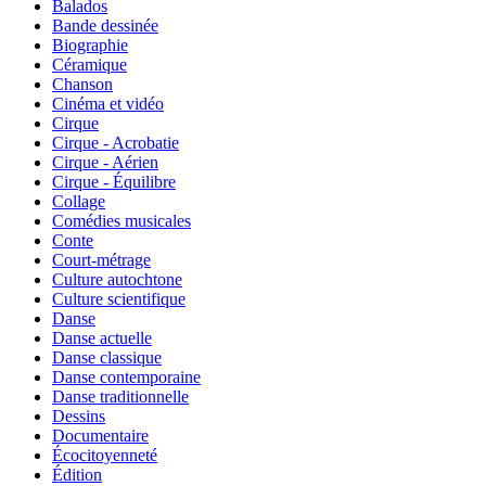
Balados
Bande dessinée
Biographie
Céramique
Chanson
Cinéma et vidéo
Cirque
Cirque - Acrobatie
Cirque - Aérien
Cirque - Équilibre
Collage
Comédies musicales
Conte
Court-métrage
Culture autochtone
Culture scientifique
Danse
Danse actuelle
Danse classique
Danse contemporaine
Danse traditionnelle
Dessins
Documentaire
Écocitoyenneté
Édition