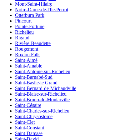
Mont-Saint-Hilaire
Notre-Dame-de-l'Île-Perrot
Otterburn Park
Pincourt
Pointe-Fortune
Richelieu
Rigaud
Rivière-Beaudette
Rougemont
Roxton Falls
Saint-Aimé
Saint-Amable
Saint-Antoine-sur-Richelieu
Saint-Barnabé-Sud
Saint-Basile-le Grand
Saint-Bernard-de-Michaudville
Saint-Blaise-sur-Richelieu
Saint-Bruno-de-Montarville
Saint-Césaire
Saint-Charles-sur-Richelieu
Saint-Chrysostome
Saint-Clet
Saint-Constant
Saint-Damase
Saint-David