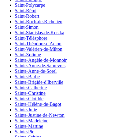
Saint-Polycarpe
Saint-Rémi
Saint-Robert
Saint-Roch-de-Richelieu
Saint-Simon
Saint-Stanislas-de-Kostka
Saint-Télésphore
Saint-Théodore-d'Acton
Saint-Valérien-de-Milton
Saint-Zotique
Sainte-Angèle-de-Monnoir
Sainte-Anne-de-Sabrevois
Sainte-Anne-de-Sorel
Sainte-Barbe
Sainte-Brigide-d'Iberville
Sainte-Catherine
Sainte-Christine
Sainte-Clotilde
Sainte-Hélène-de-Bagot
Sainte-Julie
Sainte-Justine-de-Newton
Sainte-Madeleine
Sainte-Martine
Sainte-Pie