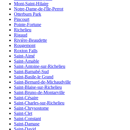
Mont-Saint-Hilaire
Notre-Dame-de-l'Île-Perrot
Otterburn Park
Pincourt
Pointe-Fortune
Richelieu
Rigaud
Rivière-Beaudette
Rougemont
Roxton Falls
Saint-Aimé
Saint-Amable
Saint-Antoine-sur-Richelieu
Saint-Barnabé-Sud
Saint-Basile-le Grand
Saint-Bernard-de-Michaudville
Saint-Blaise-sur-Richelieu
Saint-Bruno-de-Montarville
Saint-Césaire
Saint-Charles-sur-Richelieu
Saint-Chrysostome
Saint-Clet
Saint-Constant
Saint-Damase
Saint-David