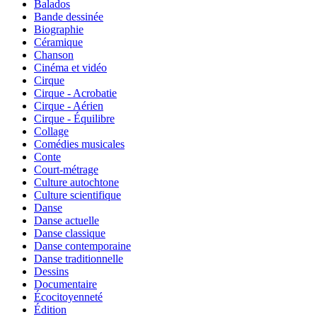
Balados
Bande dessinée
Biographie
Céramique
Chanson
Cinéma et vidéo
Cirque
Cirque - Acrobatie
Cirque - Aérien
Cirque - Équilibre
Collage
Comédies musicales
Conte
Court-métrage
Culture autochtone
Culture scientifique
Danse
Danse actuelle
Danse classique
Danse contemporaine
Danse traditionnelle
Dessins
Documentaire
Écocitoyenneté
Édition