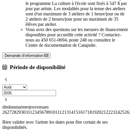
le programme La culture à l'école sont fixés à 547 $ par
jour par artiste. Les modalités pour la tenue des ateliers
sont d'un maximum de 3 ateliers de 1 heure/jour ou de
2 ateliers de 2 heures/jour pour un maximum de 35
élèves par atelier.
Vous avez des questions sur les mesures de financement
disponibles pour accueillir cette activité ? Contactez-
nous au 450 651-0694, poste 248 ou consultez le
Centre de documentation de Catapulte.
Demande d’information
Période de disponibilité
dim
lun
mar
mer
jeu
ven
sam
26
27
28
29
30
31
1
2
3
4
5
6
7
8
9
10
11
12
13
14
15
16
17
18
19
20
21
22
23
24
25
26
Bien valider avec l'artiste les dates pour être certain de ses
disponibilités.