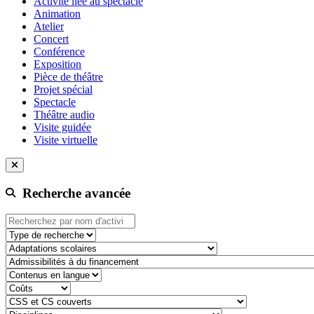
Activité liée au spectacle
Animation
Atelier
Concert
Conférence
Exposition
Pièce de théâtre
Projet spécial
Spectacle
Théâtre audio
Visite guidée
Visite virtuelle
Recherche avancée
Type de recherche
adaptation-scolaire
admissibilite-a-du-financement
contenu-en-langue
cout
css-et-cs-couvert
discipline