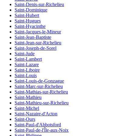
Saint-Denis-sur-Richelieu
Saint-Dominique
Saint-Hubert
Saint-Hugues
Saint-Hyacinthe
Saint-Jacques-le-Mineur
Saint-Jean-Baptiste
Saint-Jean-sur-Richelieu
Saint-Joseph-de-Sorel
Saint-Jude
Saint-Lambert
Saint-Lazare
Saint-Liboire
Saint-Louis
Saint-Louis-de-Gonzague
Saint-Marc-sur-Richelieu
Saint-Mathias-sur-Richelieu
Saint-Mathieu
Saint-Mathieu-sur-Richelieu
Saint-Michel
Saint-Nazaire-d'Acton
Saint-Ours
Saint-Paul-d'Abbotsford
Saint-Paul-de-l'Île-aux-Noix
Saint-Philippe