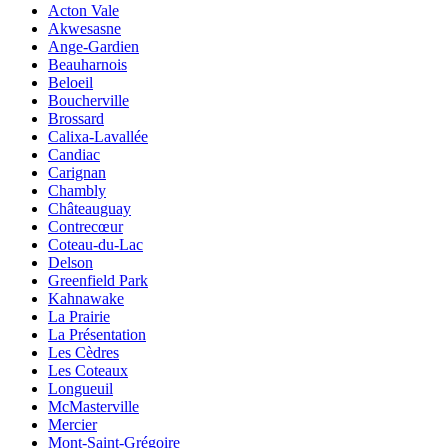
Acton Vale
Akwesasne
Ange-Gardien
Beauharnois
Beloeil
Boucherville
Brossard
Calixa-Lavallée
Candiac
Carignan
Chambly
Châteauguay
Contrecœur
Coteau-du-Lac
Delson
Greenfield Park
Kahnawake
La Prairie
La Présentation
Les Cèdres
Les Coteaux
Longueuil
McMasterville
Mercier
Mont-Saint-Grégoire