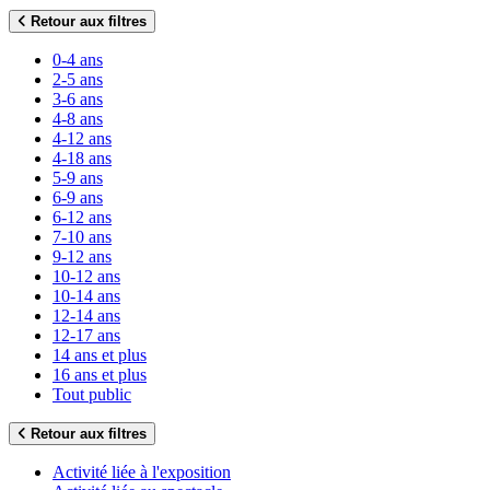
Retour aux filtres
0-4 ans
2-5 ans
3-6 ans
4-8 ans
4-12 ans
4-18 ans
5-9 ans
6-9 ans
6-12 ans
7-10 ans
9-12 ans
10-12 ans
10-14 ans
12-14 ans
12-17 ans
14 ans et plus
16 ans et plus
Tout public
Retour aux filtres
Activité liée à l'exposition