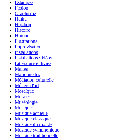
Estampes
Fiction
Graphisme
Haïku
Hip-hop
Histoire
Humour
Illustrations
Improvisation
Installations
Installations vidéos
Littérature et livres
Manga
Marionnettes
Médiation culturelle
Métiers d'art
Mosaïque
Murales
Muséologie
Musique
Musique actuelle
Musique classique
Musique du monde
Musique symphonique
Musique traditionnelle