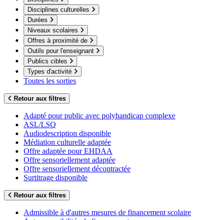
Disciplines culturelles
Durées
Niveaux scolaires
Offres à proximité de
Outils pour l'enseignant
Publics cibles
Types d'activité
Toutes les sorties
Retour aux filtres
Adapté pour public avec polyhandicap complexe
ASL/LSQ
Audiodescription disponible
Médiation culturelle adaptée
Offre adaptée pour EHDAA
Offre sensoriellement adaptée
Offre sensoriellement décontractée
Surtitrage disponible
Retour aux filtres
Admissible à d'autres mesures de financement scolaire