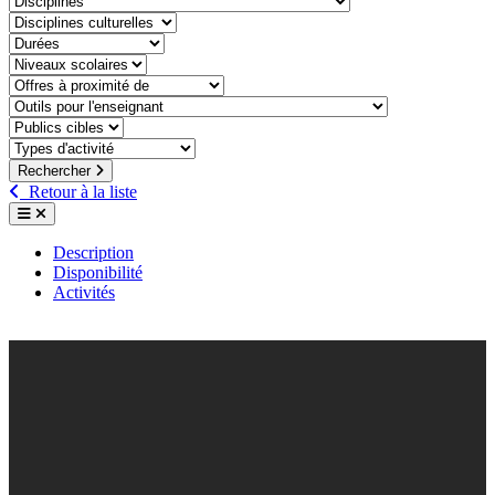
discipline-culturelle
duree
niveaux-scolaires
offre-a-proximite-de
outil-pour-lenseignant
public-cible
type-dactivite
Rechercher
Retour à la liste
Description
Disponibilité
Activités