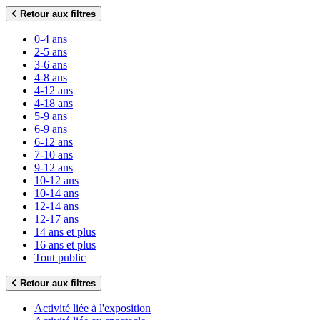
Retour aux filtres
0-4 ans
2-5 ans
3-6 ans
4-8 ans
4-12 ans
4-18 ans
5-9 ans
6-9 ans
6-12 ans
7-10 ans
9-12 ans
10-12 ans
10-14 ans
12-14 ans
12-17 ans
14 ans et plus
16 ans et plus
Tout public
Retour aux filtres
Activité liée à l'exposition