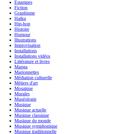
Estampes
Fiction
Graphisme
Haïku
Hip-hop
Histoire
Humour
Illustrations
Improvisation
Installations
Installations vidéos
Littérature et livres
Manga
Marionnettes
Médiation culturelle
Métiers d'art
Mosaïque
Murales
Muséologie
Musique
Musique actuelle
Musique classique
Musique du monde
Musique symphonique
Musique traditionnelle