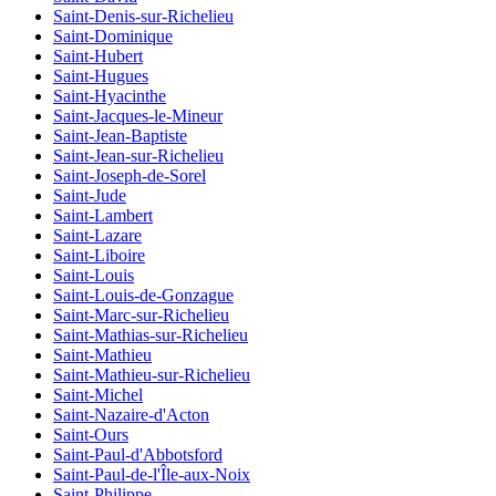
Saint-Denis-sur-Richelieu
Saint-Dominique
Saint-Hubert
Saint-Hugues
Saint-Hyacinthe
Saint-Jacques-le-Mineur
Saint-Jean-Baptiste
Saint-Jean-sur-Richelieu
Saint-Joseph-de-Sorel
Saint-Jude
Saint-Lambert
Saint-Lazare
Saint-Liboire
Saint-Louis
Saint-Louis-de-Gonzague
Saint-Marc-sur-Richelieu
Saint-Mathias-sur-Richelieu
Saint-Mathieu
Saint-Mathieu-sur-Richelieu
Saint-Michel
Saint-Nazaire-d'Acton
Saint-Ours
Saint-Paul-d'Abbotsford
Saint-Paul-de-l'Île-aux-Noix
Saint-Philippe