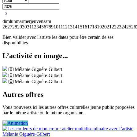
dim
lun
mar
mer
jeu
ven
sam
26
27
28
29
30
31
1
2
3
4
5
6
7
8
9
10
11
12
13
14
15
16
17
18
19
20
21
22
23
24
25
26
Bien valider avec l'artiste les dates pour être certain de ses
disponibilités.
L’activité en image...
Mélanie Giguère-Gilbert
Mélanie Giguère-Gilbert
Mélanie Giguère-Gilbert
Autres offres
Vous trouverez ici les autres offres culturelles jeune public proposées
par le même artiste ou le même organisme.