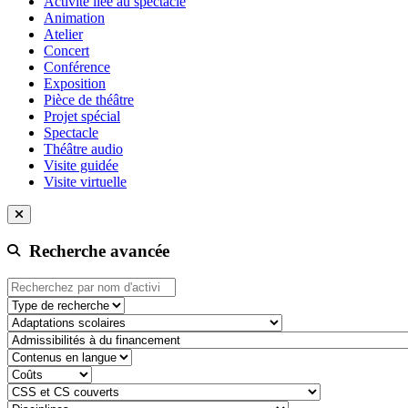
Activité liée au spectacle
Animation
Atelier
Concert
Conférence
Exposition
Pièce de théâtre
Projet spécial
Spectacle
Théâtre audio
Visite guidée
Visite virtuelle
Recherche avancée
Type de recherche
adaptation-scolaire
admissibilite-a-du-financement
contenu-en-langue
cout
css-et-cs-couvert
discipline