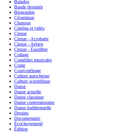
Balados
Bande dessinée
Biographie
Céramique
Chanson
Cinéma et vidéo
Cirque
Cirque - Acrobatie
Cirque - Aérien
Cirque - Équilibre
Collage
Comédies musicales
Conte
Court-métrage
Culture autochtone
Culture scientifique
Danse
Danse actuelle
Danse classique
Danse contemporaine
Danse traditionnelle
Dessins
Documentaire
Écocitoyenneté
Édition