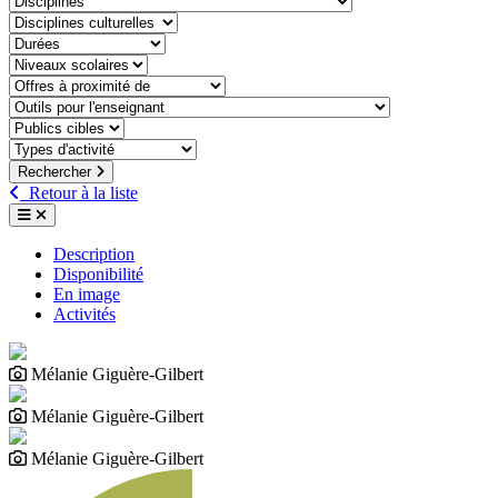
discipline-culturelle
duree
niveaux-scolaires
offre-a-proximite-de
outil-pour-lenseignant
public-cible
type-dactivite
Rechercher
Retour à la liste
Description
Disponibilité
En image
Activités
Mélanie Giguère-Gilbert
Mélanie Giguère-Gilbert
Mélanie Giguère-Gilbert