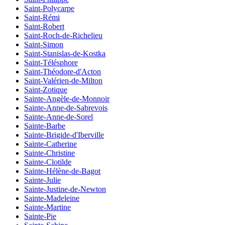
Saint-Polycarpe
Saint-Rémi
Saint-Robert
Saint-Roch-de-Richelieu
Saint-Simon
Saint-Stanislas-de-Kostka
Saint-Télésphore
Saint-Théodore-d'Acton
Saint-Valérien-de-Milton
Saint-Zotique
Sainte-Angèle-de-Monnoir
Sainte-Anne-de-Sabrevois
Sainte-Anne-de-Sorel
Sainte-Barbe
Sainte-Brigide-d'Iberville
Sainte-Catherine
Sainte-Christine
Sainte-Clotilde
Sainte-Hélène-de-Bagot
Sainte-Julie
Sainte-Justine-de-Newton
Sainte-Madeleine
Sainte-Martine
Sainte-Pie