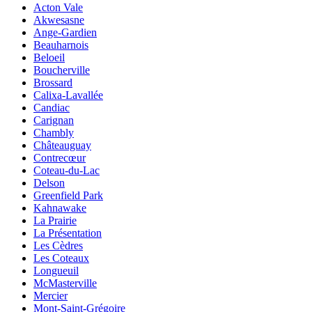
Acton Vale
Akwesasne
Ange-Gardien
Beauharnois
Beloeil
Boucherville
Brossard
Calixa-Lavallée
Candiac
Carignan
Chambly
Châteauguay
Contrecœur
Coteau-du-Lac
Delson
Greenfield Park
Kahnawake
La Prairie
La Présentation
Les Cèdres
Les Coteaux
Longueuil
McMasterville
Mercier
Mont-Saint-Grégoire