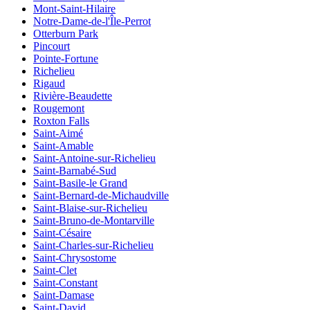
Mont-Saint-Hilaire
Notre-Dame-de-l'Île-Perrot
Otterburn Park
Pincourt
Pointe-Fortune
Richelieu
Rigaud
Rivière-Beaudette
Rougemont
Roxton Falls
Saint-Aimé
Saint-Amable
Saint-Antoine-sur-Richelieu
Saint-Barnabé-Sud
Saint-Basile-le Grand
Saint-Bernard-de-Michaudville
Saint-Blaise-sur-Richelieu
Saint-Bruno-de-Montarville
Saint-Césaire
Saint-Charles-sur-Richelieu
Saint-Chrysostome
Saint-Clet
Saint-Constant
Saint-Damase
Saint-David