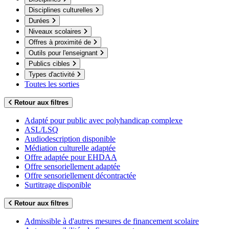
Disciplines culturelles
Durées
Niveaux scolaires
Offres à proximité de
Outils pour l'enseignant
Publics cibles
Types d'activité
Toutes les sorties
Retour aux filtres
Adapté pour public avec polyhandicap complexe
ASL/LSQ
Audiodescription disponible
Médiation culturelle adaptée
Offre adaptée pour EHDAA
Offre sensoriellement adaptée
Offre sensoriellement décontractée
Surtitrage disponible
Retour aux filtres
Admissible à d'autres mesures de financement scolaire