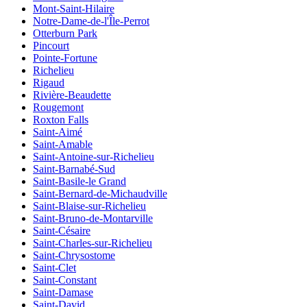
Mont-Saint-Hilaire
Notre-Dame-de-l'Île-Perrot
Otterburn Park
Pincourt
Pointe-Fortune
Richelieu
Rigaud
Rivière-Beaudette
Rougemont
Roxton Falls
Saint-Aimé
Saint-Amable
Saint-Antoine-sur-Richelieu
Saint-Barnabé-Sud
Saint-Basile-le Grand
Saint-Bernard-de-Michaudville
Saint-Blaise-sur-Richelieu
Saint-Bruno-de-Montarville
Saint-Césaire
Saint-Charles-sur-Richelieu
Saint-Chrysostome
Saint-Clet
Saint-Constant
Saint-Damase
Saint-David