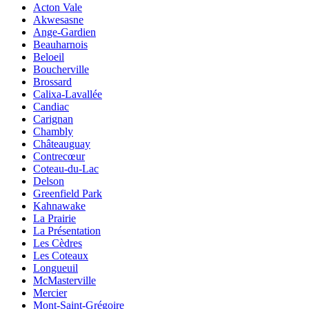
Acton Vale
Akwesasne
Ange-Gardien
Beauharnois
Beloeil
Boucherville
Brossard
Calixa-Lavallée
Candiac
Carignan
Chambly
Châteauguay
Contrecœur
Coteau-du-Lac
Delson
Greenfield Park
Kahnawake
La Prairie
La Présentation
Les Cèdres
Les Coteaux
Longueuil
McMasterville
Mercier
Mont-Saint-Grégoire