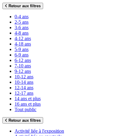
Retour aux filtres
0-4 ans
2-5 ans
3-6 ans
4-8 ans
4-12 ans
4-18 ans
5-9 ans
6-9 ans
6-12 ans
7-10 ans
9-12 ans
10-12 ans
10-14 ans
12-14 ans
12-17 ans
14 ans et plus
16 ans et plus
Tout public
Retour aux filtres
Activité liée à l'exposition