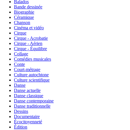
Balados
Bande dessinée
Biographie
Céramique
Chanson
Cinéma et vidéo
Cirque
Cirque - Acrobatie
Cirque - Aérien
Cirque - Équilibre
Collage
Comédies musicales
Conte
Court-métrage
Culture autochtone
Culture scientifique
Danse
Danse actuelle
Danse classique
Danse contemporaine
Danse traditionnelle
Dessins
Documentaire
Écocitoyenneté
Édition