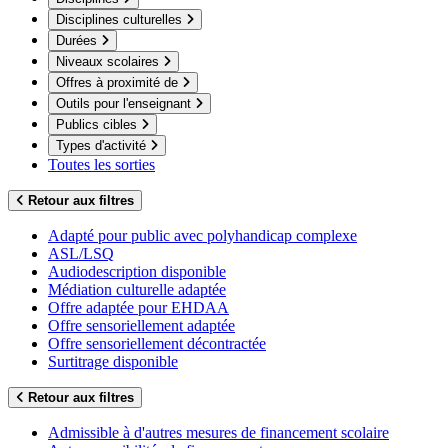
Disciplines culturelles
Durées
Niveaux scolaires
Offres à proximité de
Outils pour l'enseignant
Publics cibles
Types d'activité
Toutes les sorties
Retour aux filtres
Adapté pour public avec polyhandicap complexe
ASL/LSQ
Audiodescription disponible
Médiation culturelle adaptée
Offre adaptée pour EHDAA
Offre sensoriellement adaptée
Offre sensoriellement décontractée
Surtitrage disponible
Retour aux filtres
Admissible à d'autres mesures de financement scolaire