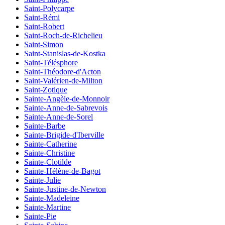
Saint-Polycarpe
Saint-Rémi
Saint-Robert
Saint-Roch-de-Richelieu
Saint-Simon
Saint-Stanislas-de-Kostka
Saint-Télésphore
Saint-Théodore-d'Acton
Saint-Valérien-de-Milton
Saint-Zotique
Sainte-Angèle-de-Monnoir
Sainte-Anne-de-Sabrevois
Sainte-Anne-de-Sorel
Sainte-Barbe
Sainte-Brigide-d'Iberville
Sainte-Catherine
Sainte-Christine
Sainte-Clotilde
Sainte-Hélène-de-Bagot
Sainte-Julie
Sainte-Justine-de-Newton
Sainte-Madeleine
Sainte-Martine
Sainte-Pie