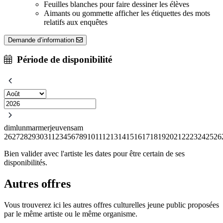
Feuilles blanches pour faire dessiner les élèves
Aimants ou gommette afficher les étiquettes des mots
relatifs aux enquêtes
Demande d’information
Période de disponibilité
dim
lun
mar
mer
jeu
ven
sam
26
27
28
29
30
31
1
2
3
4
5
6
7
8
9
10
11
12
13
14
15
16
17
18
19
20
21
22
23
24
25
26
Bien valider avec l'artiste les dates pour être certain de ses
disponibilités.
Autres offres
Vous trouverez ici les autres offres culturelles jeune public proposées
par le même artiste ou le même organisme.