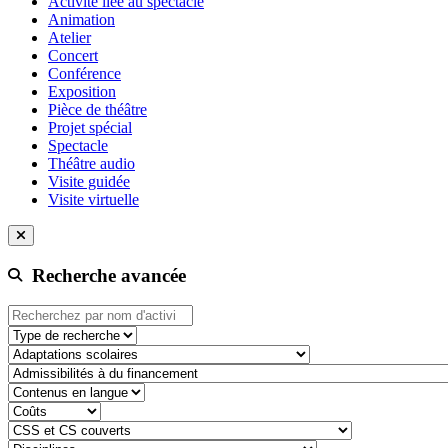
Activité liée au spectacle
Animation
Atelier
Concert
Conférence
Exposition
Pièce de théâtre
Projet spécial
Spectacle
Théâtre audio
Visite guidée
Visite virtuelle
Recherche avancée
Type de recherche
adaptation-scolaire
admissibilite-a-du-financement
contenu-en-langue
cout
css-et-cs-couvert
discipline