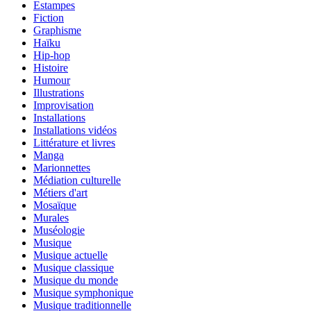
Estampes
Fiction
Graphisme
Haïku
Hip-hop
Histoire
Humour
Illustrations
Improvisation
Installations
Installations vidéos
Littérature et livres
Manga
Marionnettes
Médiation culturelle
Métiers d'art
Mosaïque
Murales
Muséologie
Musique
Musique actuelle
Musique classique
Musique du monde
Musique symphonique
Musique traditionnelle