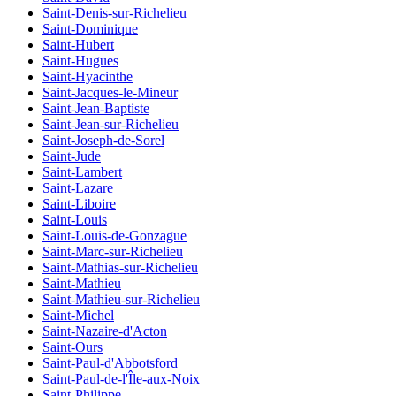
Saint-Denis-sur-Richelieu
Saint-Dominique
Saint-Hubert
Saint-Hugues
Saint-Hyacinthe
Saint-Jacques-le-Mineur
Saint-Jean-Baptiste
Saint-Jean-sur-Richelieu
Saint-Joseph-de-Sorel
Saint-Jude
Saint-Lambert
Saint-Lazare
Saint-Liboire
Saint-Louis
Saint-Louis-de-Gonzague
Saint-Marc-sur-Richelieu
Saint-Mathias-sur-Richelieu
Saint-Mathieu
Saint-Mathieu-sur-Richelieu
Saint-Michel
Saint-Nazaire-d'Acton
Saint-Ours
Saint-Paul-d'Abbotsford
Saint-Paul-de-l'Île-aux-Noix
Saint-Philippe