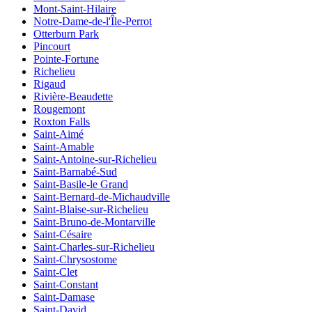
Mont-Saint-Hilaire
Notre-Dame-de-l'Île-Perrot
Otterburn Park
Pincourt
Pointe-Fortune
Richelieu
Rigaud
Rivière-Beaudette
Rougemont
Roxton Falls
Saint-Aimé
Saint-Amable
Saint-Antoine-sur-Richelieu
Saint-Barnabé-Sud
Saint-Basile-le Grand
Saint-Bernard-de-Michaudville
Saint-Blaise-sur-Richelieu
Saint-Bruno-de-Montarville
Saint-Césaire
Saint-Charles-sur-Richelieu
Saint-Chrysostome
Saint-Clet
Saint-Constant
Saint-Damase
Saint-David