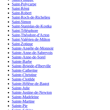
Saint-Polycarpe
Saint-Rémi
Saint-Robert
Saint-Roch-de-Richelieu
Saint-Simon
Saint-Stanislas-de-Kostka
Saint-Télésphore
Saint-Théodore-d'Acton
Saint-Valérien-de-Milton
Saint-Zotique
Sainte-Angèle-de-Monnoir
Sainte-Anne-de-Sabrevois
Sainte-Anne-de-Sorel
Sainte-Barbe
Sainte-Brigide-d'Iberville
Sainte-Catherine
Sainte-Christine
Sainte-Clotilde
Sainte-Hélène-de-Bagot
Sainte-Julie
Sainte-Justine-de-Newton
Sainte-Madeleine
Sainte-Martine
Sainte-Pie