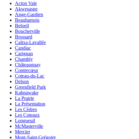
Acton Vale
Akwesasne
Ange-Gardien
Beauharnois
Beloeil
Boucherville
Brossard
Calixa-Lavallée
Candiac
Carignan
Chambly
Châteauguay
Contrecœur
Coteau-du-Lac
Delson
Greenfield Park
Kahnawake
La Prairie
La Présentation
Les Cèdres
Les Coteaux
Longueuil
McMasterville
Mercier
Mont-Saint-Grégoire