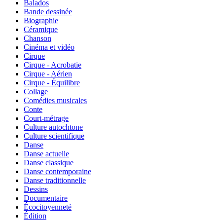
Balados
Bande dessinée
Biographie
Céramique
Chanson
Cinéma et vidéo
Cirque
Cirque - Acrobatie
Cirque - Aérien
Cirque - Équilibre
Collage
Comédies musicales
Conte
Court-métrage
Culture autochtone
Culture scientifique
Danse
Danse actuelle
Danse classique
Danse contemporaine
Danse traditionnelle
Dessins
Documentaire
Écocitoyenneté
Édition