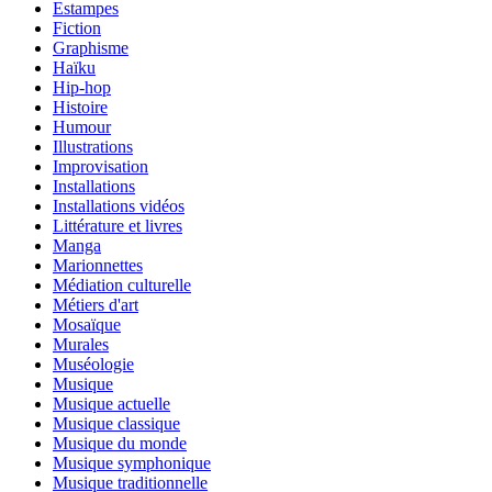
Estampes
Fiction
Graphisme
Haïku
Hip-hop
Histoire
Humour
Illustrations
Improvisation
Installations
Installations vidéos
Littérature et livres
Manga
Marionnettes
Médiation culturelle
Métiers d'art
Mosaïque
Murales
Muséologie
Musique
Musique actuelle
Musique classique
Musique du monde
Musique symphonique
Musique traditionnelle