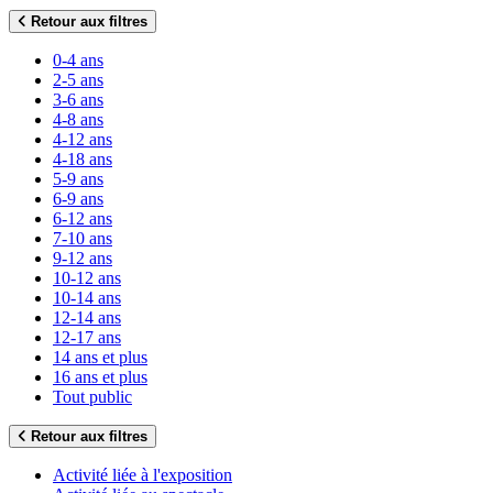
Retour aux filtres
0-4 ans
2-5 ans
3-6 ans
4-8 ans
4-12 ans
4-18 ans
5-9 ans
6-9 ans
6-12 ans
7-10 ans
9-12 ans
10-12 ans
10-14 ans
12-14 ans
12-17 ans
14 ans et plus
16 ans et plus
Tout public
Retour aux filtres
Activité liée à l'exposition