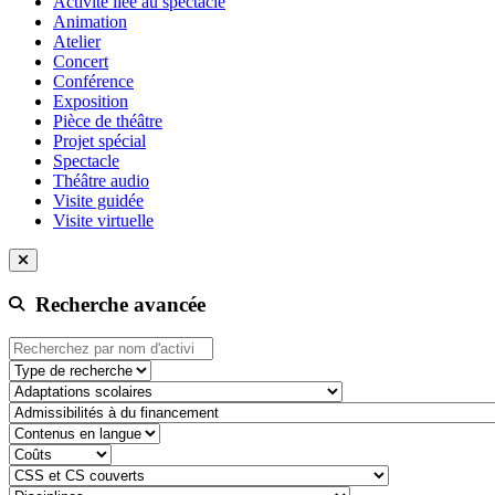
Activité liée au spectacle
Animation
Atelier
Concert
Conférence
Exposition
Pièce de théâtre
Projet spécial
Spectacle
Théâtre audio
Visite guidée
Visite virtuelle
Recherche avancée
Type de recherche
adaptation-scolaire
admissibilite-a-du-financement
contenu-en-langue
cout
css-et-cs-couvert
discipline