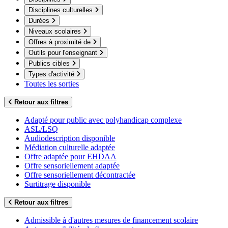
Disciplines culturelles
Durées
Niveaux scolaires
Offres à proximité de
Outils pour l'enseignant
Publics cibles
Types d'activité
Toutes les sorties
Retour aux filtres
Adapté pour public avec polyhandicap complexe
ASL/LSQ
Audiodescription disponible
Médiation culturelle adaptée
Offre adaptée pour EHDAA
Offre sensoriellement adaptée
Offre sensoriellement décontractée
Surtitrage disponible
Retour aux filtres
Admissible à d'autres mesures de financement scolaire