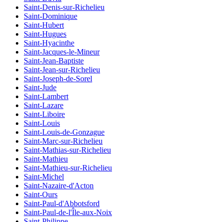
Saint-Denis-sur-Richelieu
Saint-Dominique
Saint-Hubert
Saint-Hugues
Saint-Hyacinthe
Saint-Jacques-le-Mineur
Saint-Jean-Baptiste
Saint-Jean-sur-Richelieu
Saint-Joseph-de-Sorel
Saint-Jude
Saint-Lambert
Saint-Lazare
Saint-Liboire
Saint-Louis
Saint-Louis-de-Gonzague
Saint-Marc-sur-Richelieu
Saint-Mathias-sur-Richelieu
Saint-Mathieu
Saint-Mathieu-sur-Richelieu
Saint-Michel
Saint-Nazaire-d'Acton
Saint-Ours
Saint-Paul-d'Abbotsford
Saint-Paul-de-l'Île-aux-Noix
Saint-Philippe