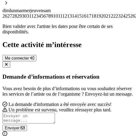
dim
lun
mar
mer
jeu
ven
sam
26
27
28
29
30
31
1
2
3
4
5
6
7
8
9
10
11
12
13
14
15
16
17
18
19
20
21
22
23
24
25
26
Bien valider avec l'artiste les dates pour être certain de ses
disponibilités.
Cette activité m’intéresse
Me connecter
Demande d’informations et réservation
Vous avez besoin de plus d’informations ou vous souhaitez réserver
les services de l’artiste ou de l’organisme ? Envoyez-lui un message.
La demande d'information a été envoyée avec succès!
Un problème est survenu, veuillez réessayer plus tard.
Envoyer