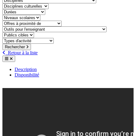
discipline-culturelle
duree
niveaux-scolaires
offre-a-proximite-de
outil-pour-lenseignant
public-cible
type-dactivite
Rechercher
Retour à la liste
Description
Disponibilité