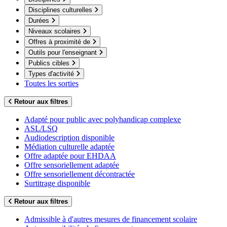
Disciplines culturelles
Durées
Niveaux scolaires
Offres à proximité de
Outils pour l'enseignant
Publics cibles
Types d'activité
Toutes les sorties
Retour aux filtres
Adapté pour public avec polyhandicap complexe
ASL/LSQ
Audiodescription disponible
Médiation culturelle adaptée
Offre adaptée pour EHDAA
Offre sensoriellement adaptée
Offre sensoriellement décontractée
Surtitrage disponible
Retour aux filtres
Admissible à d'autres mesures de financement scolaire