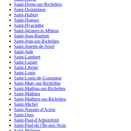
Saint-Denis-sur-Richelieu
Saint-Dominique
Saint-Hubert
Saint-Hugues
Saint-Hyacinthe
Saint-Jacques-le-Mineur
Saint-Jean-Baptiste
Saint-Jean-sur-Richelieu
Saint-Joseph-de-Sorel
Saint-Jude
Saint-Lambert
Saint-Lazare
Saint-Liboire
Saint-Louis
Saint-Louis-de-Gonzague
Saint-Marc-sur-Richelieu
Saint-Mathias-sur-Richelieu
Saint-Mathieu
Saint-Mathieu-sur-Richelieu
Saint-Michel
Saint-Nazaire-d'Acton
Saint-Ours
Saint-Paul-d'Abbotsford
Saint-Paul-de-l'Île-aux-Noix
Saint-Philippe