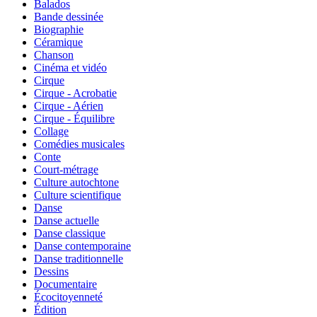
Balados
Bande dessinée
Biographie
Céramique
Chanson
Cinéma et vidéo
Cirque
Cirque - Acrobatie
Cirque - Aérien
Cirque - Équilibre
Collage
Comédies musicales
Conte
Court-métrage
Culture autochtone
Culture scientifique
Danse
Danse actuelle
Danse classique
Danse contemporaine
Danse traditionnelle
Dessins
Documentaire
Écocitoyenneté
Édition