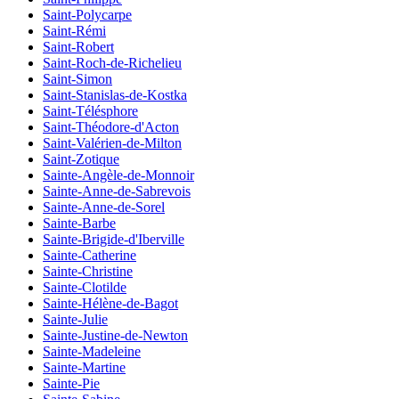
Saint-Polycarpe
Saint-Rémi
Saint-Robert
Saint-Roch-de-Richelieu
Saint-Simon
Saint-Stanislas-de-Kostka
Saint-Télésphore
Saint-Théodore-d'Acton
Saint-Valérien-de-Milton
Saint-Zotique
Sainte-Angèle-de-Monnoir
Sainte-Anne-de-Sabrevois
Sainte-Anne-de-Sorel
Sainte-Barbe
Sainte-Brigide-d'Iberville
Sainte-Catherine
Sainte-Christine
Sainte-Clotilde
Sainte-Hélène-de-Bagot
Sainte-Julie
Sainte-Justine-de-Newton
Sainte-Madeleine
Sainte-Martine
Sainte-Pie