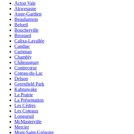
Acton Vale
Akwesasne
Ange-Gardien
Beauharnois
Beloeil
Boucherville
Brossard
Calixa-Lavallée
Candiac
Carignan
Chambly
Châteauguay
Contrecœur
Coteau-du-Lac
Delson
Greenfield Park
Kahnawake
La Prairie
La Présentation
Les Cèdres
Les Coteaux
Longueuil
McMasterville
Mercier
Mont-Saint-Grégoire