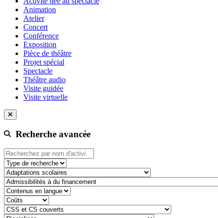
Activité liée au spectacle
Animation
Atelier
Concert
Conférence
Exposition
Pièce de théâtre
Projet spécial
Spectacle
Théâtre audio
Visite guidée
Visite virtuelle
Recherche avancée
Type de recherche
adaptation-scolaire
admissibilite-a-du-financement
contenu-en-langue
cout
css-et-cs-couvert
discipline