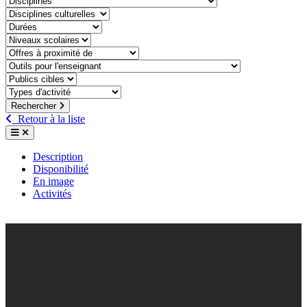
discipline-culturelle
duree
niveaux-scolaires
offre-a-proximite-de
outil-pour-lenseignant
public-cible
type-dactivite
Rechercher
Retour à la liste
Description
Disponibilité
En image
Activités