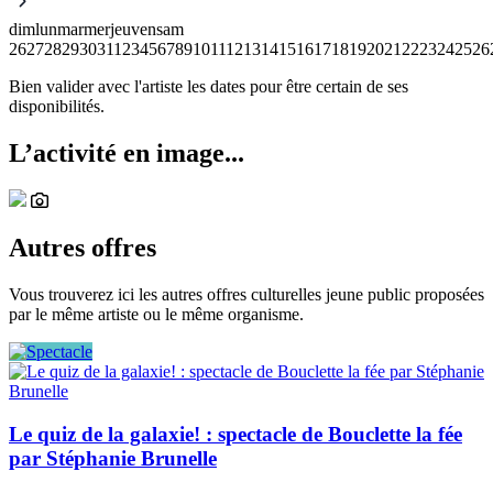
dim
lun
mar
mer
jeu
ven
sam
26
27
28
29
30
31
1
2
3
4
5
6
7
8
9
10
11
12
13
14
15
16
17
18
19
20
21
22
23
24
25
26
Bien valider avec l'artiste les dates pour être certain de ses
disponibilités.
L’activité en image...
Autres offres
Vous trouverez ici les autres offres culturelles jeune public proposées
par le même artiste ou le même organisme.
Le quiz de la galaxie! : spectacle de Bouclette la fée
par Stéphanie Brunelle