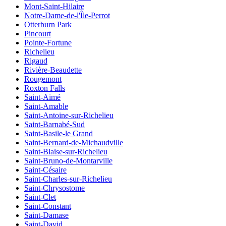
Mont-Saint-Hilaire
Notre-Dame-de-l'Île-Perrot
Otterburn Park
Pincourt
Pointe-Fortune
Richelieu
Rigaud
Rivière-Beaudette
Rougemont
Roxton Falls
Saint-Aimé
Saint-Amable
Saint-Antoine-sur-Richelieu
Saint-Barnabé-Sud
Saint-Basile-le Grand
Saint-Bernard-de-Michaudville
Saint-Blaise-sur-Richelieu
Saint-Bruno-de-Montarville
Saint-Césaire
Saint-Charles-sur-Richelieu
Saint-Chrysostome
Saint-Clet
Saint-Constant
Saint-Damase
Saint-David