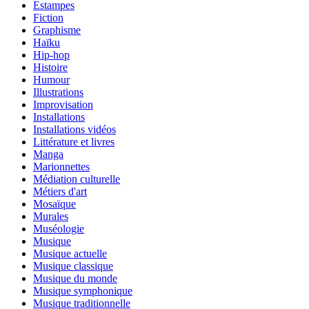
Estampes
Fiction
Graphisme
Haïku
Hip-hop
Histoire
Humour
Illustrations
Improvisation
Installations
Installations vidéos
Littérature et livres
Manga
Marionnettes
Médiation culturelle
Métiers d'art
Mosaïque
Murales
Muséologie
Musique
Musique actuelle
Musique classique
Musique du monde
Musique symphonique
Musique traditionnelle