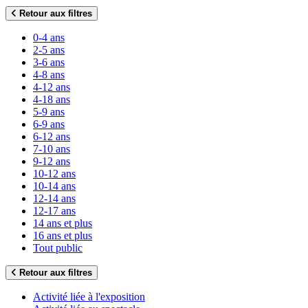
Retour aux filtres
0-4 ans
2-5 ans
3-6 ans
4-8 ans
4-12 ans
4-18 ans
5-9 ans
6-9 ans
6-12 ans
7-10 ans
9-12 ans
10-12 ans
10-14 ans
12-14 ans
12-17 ans
14 ans et plus
16 ans et plus
Tout public
Retour aux filtres
Activité liée à l'exposition