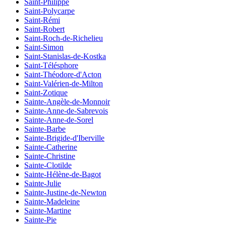
Saint-Philippe
Saint-Polycarpe
Saint-Rémi
Saint-Robert
Saint-Roch-de-Richelieu
Saint-Simon
Saint-Stanislas-de-Kostka
Saint-Télésphore
Saint-Théodore-d'Acton
Saint-Valérien-de-Milton
Saint-Zotique
Sainte-Angèle-de-Monnoir
Sainte-Anne-de-Sabrevois
Sainte-Anne-de-Sorel
Sainte-Barbe
Sainte-Brigide-d'Iberville
Sainte-Catherine
Sainte-Christine
Sainte-Clotilde
Sainte-Hélène-de-Bagot
Sainte-Julie
Sainte-Justine-de-Newton
Sainte-Madeleine
Sainte-Martine
Sainte-Pie