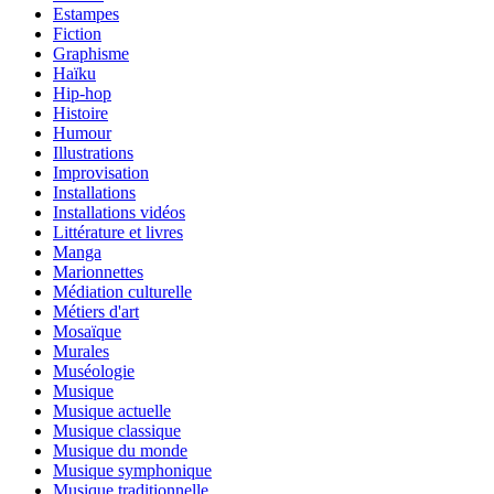
Estampes
Fiction
Graphisme
Haïku
Hip-hop
Histoire
Humour
Illustrations
Improvisation
Installations
Installations vidéos
Littérature et livres
Manga
Marionnettes
Médiation culturelle
Métiers d'art
Mosaïque
Murales
Muséologie
Musique
Musique actuelle
Musique classique
Musique du monde
Musique symphonique
Musique traditionnelle