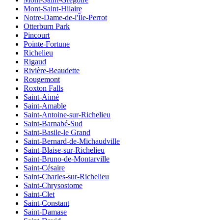
Mont-Saint-Hilaire
Notre-Dame-de-l'Île-Perrot
Otterburn Park
Pincourt
Pointe-Fortune
Richelieu
Rigaud
Rivière-Beaudette
Rougemont
Roxton Falls
Saint-Aimé
Saint-Amable
Saint-Antoine-sur-Richelieu
Saint-Barnabé-Sud
Saint-Basile-le Grand
Saint-Bernard-de-Michaudville
Saint-Blaise-sur-Richelieu
Saint-Bruno-de-Montarville
Saint-Césaire
Saint-Charles-sur-Richelieu
Saint-Chrysostome
Saint-Clet
Saint-Constant
Saint-Damase