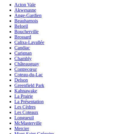
Acton Vale
Akwesasne
Ange-Gardien
Beauharnois
Beloeil
Boucherville
Brossard
Calixa-Lavallée
Candiac
Carignan
Chambly
Châteauguay
Contrecœur
Coteau-du-Lac
Delson
Greenfield Park
Kahnawake
La Prairie
La Présentation
Les Cèdres
Les Coteaux
Longueuil
McMasterville
Mercier
Mont-Saint-Grégoire