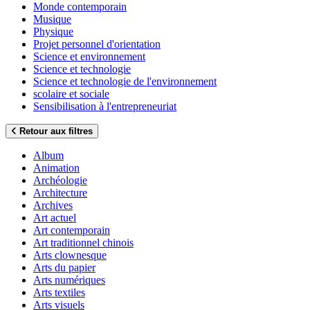
Monde contemporain
Musique
Physique
Projet personnel d'orientation
Science et environnement
Science et technologie
Science et technologie de l'environnement
scolaire et sociale
Sensibilisation à l'entrepreneuriat
Retour aux filtres
Album
Animation
Archéologie
Architecture
Archives
Art actuel
Art contemporain
Art traditionnel chinois
Arts clownesque
Arts du papier
Arts numériques
Arts textiles
Arts visuels