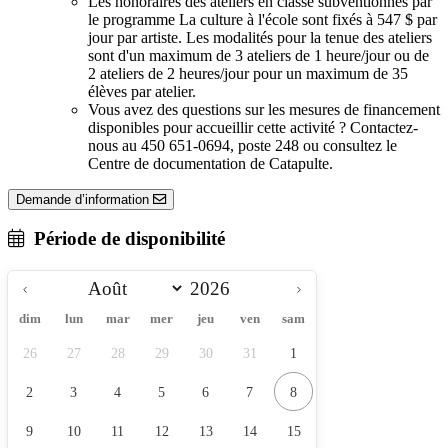
Les honoraires des ateliers en classe subventionnés par
le programme La culture à l'école sont fixés à 547 $ par
jour par artiste. Les modalités pour la tenue des ateliers
sont d'un maximum de 3 ateliers de 1 heure/jour ou de
2 ateliers de 2 heures/jour pour un maximum de 35
élèves par atelier.
Vous avez des questions sur les mesures de financement
disponibles pour accueillir cette activité ? Contactez-
nous au 450 651-0694, poste 248 ou consultez le
Centre de documentation de Catapulte.
Demande d’information
Période de disponibilité
dim
lun
mar
mer
jeu
ven
sam
26
27
28
29
30
31
1
2
3
4
5
6
7
8
9
10
11
12
13
14
15