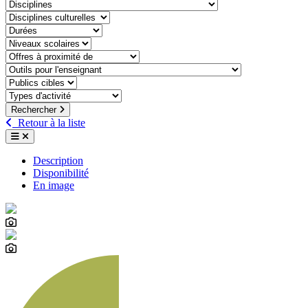
discipline
discipline-culturelle
duree
niveaux-scolaires
offre-a-proximite-de
outil-pour-lenseignant
public-cible
type-dactivite
Rechercher
Retour à la liste
Description
Disponibilité
En image