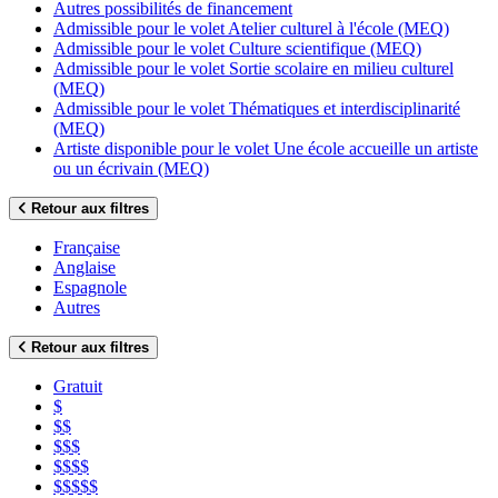
Autres possibilités de financement
Admissible pour le volet Atelier culturel à l'école (MEQ)
Admissible pour le volet Culture scientifique (MEQ)
Admissible pour le volet Sortie scolaire en milieu culturel
(MEQ)
Admissible pour le volet Thématiques et interdisciplinarité
(MEQ)
Artiste disponible pour le volet Une école accueille un artiste
ou un écrivain (MEQ)
Retour aux filtres
Française
Anglaise
Espagnole
Autres
Retour aux filtres
Gratuit
$
$$
$$$
$$$$
$$$$$