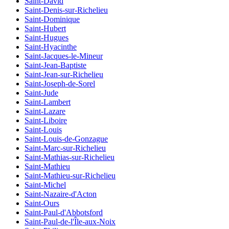
Saint-David
Saint-Denis-sur-Richelieu
Saint-Dominique
Saint-Hubert
Saint-Hugues
Saint-Hyacinthe
Saint-Jacques-le-Mineur
Saint-Jean-Baptiste
Saint-Jean-sur-Richelieu
Saint-Joseph-de-Sorel
Saint-Jude
Saint-Lambert
Saint-Lazare
Saint-Liboire
Saint-Louis
Saint-Louis-de-Gonzague
Saint-Marc-sur-Richelieu
Saint-Mathias-sur-Richelieu
Saint-Mathieu
Saint-Mathieu-sur-Richelieu
Saint-Michel
Saint-Nazaire-d'Acton
Saint-Ours
Saint-Paul-d'Abbotsford
Saint-Paul-de-l'Île-aux-Noix