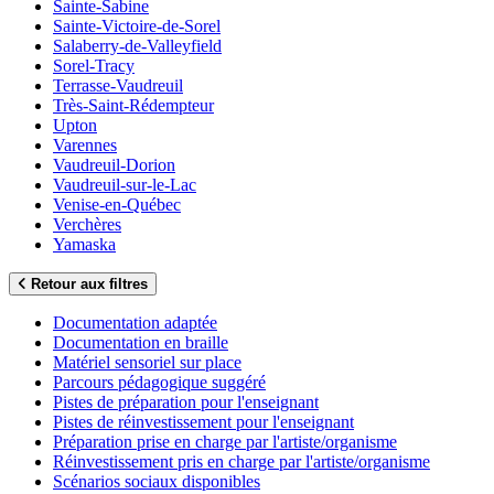
Sainte-Sabine
Sainte-Victoire-de-Sorel
Salaberry-de-Valleyfield
Sorel-Tracy
Terrasse-Vaudreuil
Très-Saint-Rédempteur
Upton
Varennes
Vaudreuil-Dorion
Vaudreuil-sur-le-Lac
Venise-en-Québec
Verchères
Yamaska
Retour aux filtres
Documentation adaptée
Documentation en braille
Matériel sensoriel sur place
Parcours pédagogique suggéré
Pistes de préparation pour l'enseignant
Pistes de réinvestissement pour l'enseignant
Préparation prise en charge par l'artiste/organisme
Réinvestissement pris en charge par l'artiste/organisme
Scénarios sociaux disponibles