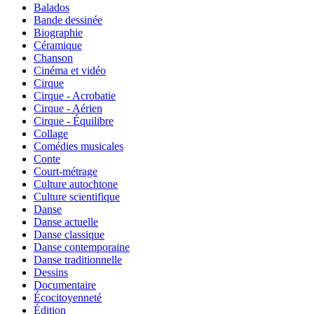
Balados
Bande dessinée
Biographie
Céramique
Chanson
Cinéma et vidéo
Cirque
Cirque - Acrobatie
Cirque - Aérien
Cirque - Équilibre
Collage
Comédies musicales
Conte
Court-métrage
Culture autochtone
Culture scientifique
Danse
Danse actuelle
Danse classique
Danse contemporaine
Danse traditionnelle
Dessins
Documentaire
Écocitoyenneté
Édition