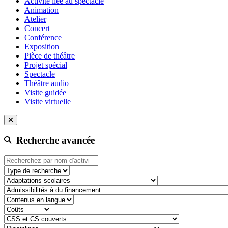
Activité liée au spectacle
Animation
Atelier
Concert
Conférence
Exposition
Pièce de théâtre
Projet spécial
Spectacle
Théâtre audio
Visite guidée
Visite virtuelle
Recherche avancée
Type de recherche
adaptation-scolaire
admissibilite-a-du-financement
contenu-en-langue
cout
css-et-cs-couvert
discipline