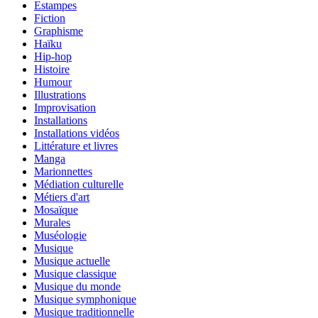
Estampes
Fiction
Graphisme
Haïku
Hip-hop
Histoire
Humour
Illustrations
Improvisation
Installations
Installations vidéos
Littérature et livres
Manga
Marionnettes
Médiation culturelle
Métiers d'art
Mosaïque
Murales
Muséologie
Musique
Musique actuelle
Musique classique
Musique du monde
Musique symphonique
Musique traditionnelle