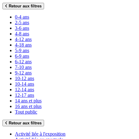
Retour aux filtres
0-4 ans
2-5 ans
3-6 ans
4-8 ans
4-12 ans
4-18 ans
5-9 ans
6-9 ans
6-12 ans
7-10 ans
9-12 ans
10-12 ans
10-14 ans
12-14 ans
12-17 ans
14 ans et plus
16 ans et plus
Tout public
Retour aux filtres
Activité liée à l'exposition