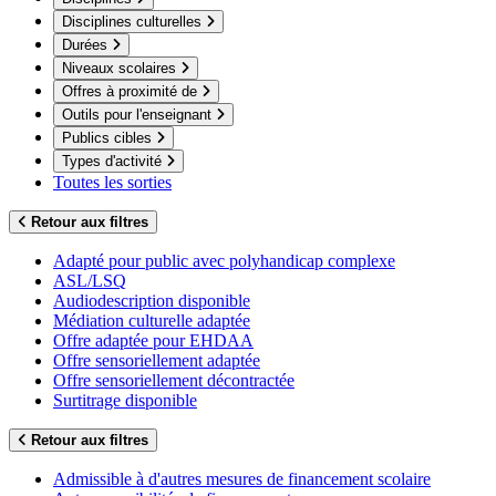
Disciplines culturelles
Durées
Niveaux scolaires
Offres à proximité de
Outils pour l'enseignant
Publics cibles
Types d'activité
Toutes les sorties
Retour aux filtres
Adapté pour public avec polyhandicap complexe
ASL/LSQ
Audiodescription disponible
Médiation culturelle adaptée
Offre adaptée pour EHDAA
Offre sensoriellement adaptée
Offre sensoriellement décontractée
Surtitrage disponible
Retour aux filtres
Admissible à d'autres mesures de financement scolaire