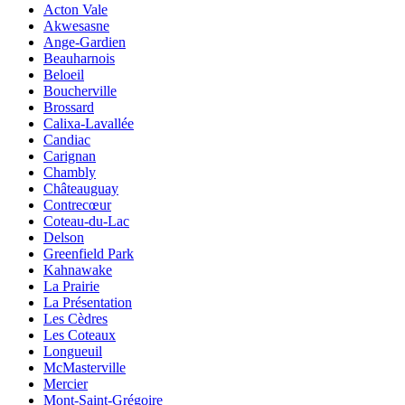
Acton Vale
Akwesasne
Ange-Gardien
Beauharnois
Beloeil
Boucherville
Brossard
Calixa-Lavallée
Candiac
Carignan
Chambly
Châteauguay
Contrecœur
Coteau-du-Lac
Delson
Greenfield Park
Kahnawake
La Prairie
La Présentation
Les Cèdres
Les Coteaux
Longueuil
McMasterville
Mercier
Mont-Saint-Grégoire