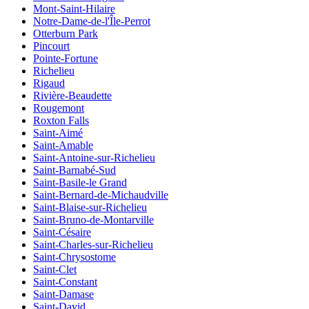
Mont-Saint-Hilaire
Notre-Dame-de-l'Île-Perrot
Otterburn Park
Pincourt
Pointe-Fortune
Richelieu
Rigaud
Rivière-Beaudette
Rougemont
Roxton Falls
Saint-Aimé
Saint-Amable
Saint-Antoine-sur-Richelieu
Saint-Barnabé-Sud
Saint-Basile-le Grand
Saint-Bernard-de-Michaudville
Saint-Blaise-sur-Richelieu
Saint-Bruno-de-Montarville
Saint-Césaire
Saint-Charles-sur-Richelieu
Saint-Chrysostome
Saint-Clet
Saint-Constant
Saint-Damase
Saint-David