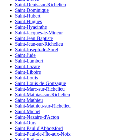
Saint-Denis-sur-Richelieu
Saint-Dominique
Saint-Hubert
Saint-Hugues
Saint-Hyacinthe
Saint-Jacques-le-Mineur
Saint-Jean-Baptiste
Saint-Jean-sur-Richelieu
Saint-Joseph-de-Sorel
Saint-Jude
Saint-Lambert
Saint-Lazare
Saint-Liboire
Saint-Louis
Saint-Louis-de-Gonzague
Saint-Marc-sur-Richelieu
Saint-Mathias-sur-Richelieu
Saint-Mathieu
Saint-Mathieu-sur-Richelieu
Saint-Michel
Saint-Nazaire-d'Acton
Saint-Ours
Saint-Paul-d'Abbotsford
Saint-Paul-de-l'Île-aux-Noix
Saint-Philippe