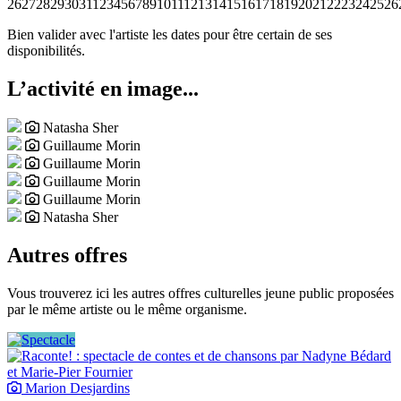
26
27
28
29
30
31
1
2
3
4
5
6
7
8
9
10
11
12
13
14
15
16
17
18
19
20
21
22
23
24
25
26
Bien valider avec l'artiste les dates pour être certain de ses
disponibilités.
L’activité en image...
Natasha Sher
Guillaume Morin
Guillaume Morin
Guillaume Morin
Guillaume Morin
Natasha Sher
Autres offres
Vous trouverez ici les autres offres culturelles jeune public proposées
par le même artiste ou le même organisme.
Marion Desjardins