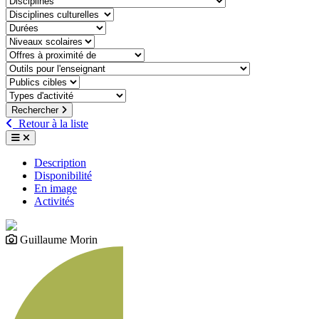
discipline-culturelle
duree
niveaux-scolaires
offre-a-proximite-de
outil-pour-lenseignant
public-cible
type-dactivite
Rechercher
Retour à la liste
Description
Disponibilité
En image
Activités
Guillaume Morin