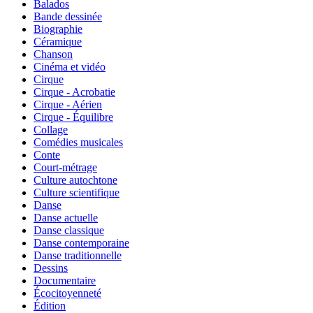
Balados
Bande dessinée
Biographie
Céramique
Chanson
Cinéma et vidéo
Cirque
Cirque - Acrobatie
Cirque - Aérien
Cirque - Équilibre
Collage
Comédies musicales
Conte
Court-métrage
Culture autochtone
Culture scientifique
Danse
Danse actuelle
Danse classique
Danse contemporaine
Danse traditionnelle
Dessins
Documentaire
Écocitoyenneté
Édition