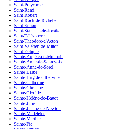
Saint-Polycarpe
Saint-Rémi
Saint-Robert
Saint-Roch-de-Richelieu
Saint-Simon
Saint-Stanislas-de-Kostka
Saint-Télésphore
Saint-Théodore-d'Acton
Saint-Valérien-de-Milton
Saint-Zotique
Sainte-Angèle-de-Monnoir
Sainte-Anne-de-Sabrevois
Sainte-Anne-de-Sorel
Sainte-Barbe
Sainte-Brigide-d'Iberville
Sainte-Catherine
Sainte-Christine
Sainte-Clotilde
Sainte-Hélène-de-Bagot
Sainte-Julie
Sainte-Justine-de-Newton
Sainte-Madeleine
Sainte-Martine
Sainte-Pie