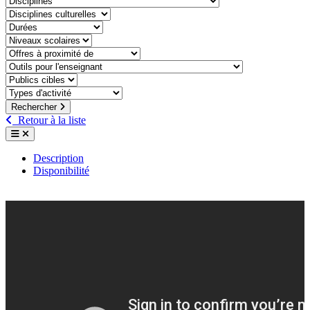
discipline-culturelle
duree
niveaux-scolaires
offre-a-proximite-de
outil-pour-lenseignant
public-cible
type-dactivite
Rechercher
Retour à la liste
Description
Disponibilité