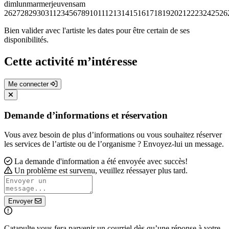
dim
lun
mar
mer
jeu
ven
sam
26
27
28
29
30
31
1
2
3
4
5
6
7
8
9
10
11
12
13
14
15
16
17
18
19
20
21
22
23
24
25
26
Bien valider avec l'artiste les dates pour être certain de ses
disponibilités.
Cette activité m’intéresse
Me connecter
Demande d’informations et réservation
Vous avez besoin de plus d’informations ou vous souhaitez réserver
les services de l’artiste ou de l’organisme ? Envoyez-lui un message.
La demande d'information a été envoyée avec succès!
Un problème est survenu, veuillez réessayer plus tard.
Envoyer
Catapulte vous fera parvenir un courriel dès qu’une réponse à votre