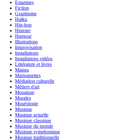
Estampes
Fiction
Graphisme
Haïku
Hip-hop
Histoire
Humour
Illustrations
Improvisation
Installations
Installations vidéos
Littérature et livres
Manga
Marionnettes
Médiation culturelle
Métiers d'art
Mosaïque
Murales
Muséologie
Musique
Musique actuelle
Musique classique
Musique du monde
Musique symphonique
Musique traditionnelle