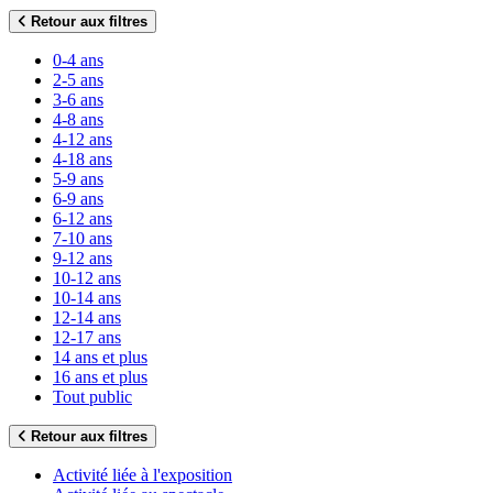
Retour aux filtres
0-4 ans
2-5 ans
3-6 ans
4-8 ans
4-12 ans
4-18 ans
5-9 ans
6-9 ans
6-12 ans
7-10 ans
9-12 ans
10-12 ans
10-14 ans
12-14 ans
12-17 ans
14 ans et plus
16 ans et plus
Tout public
Retour aux filtres
Activité liée à l'exposition