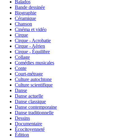
Balados
Bande dessinée
Biographie
Céramique
Chanson
Cinéma et vidéo
Cirque
Cirque - Acrobatie
Cirque - Aérien
Cirque - Équilibre
Collage
Comédies musicales
Conte
Court-métrage
Culture autochtone
Culture scientifique
Danse
Danse actuelle
Danse classique
Danse contemporaine
Danse traditionnelle
Dessins
Documentaire
Écocitoyenneté
Édition