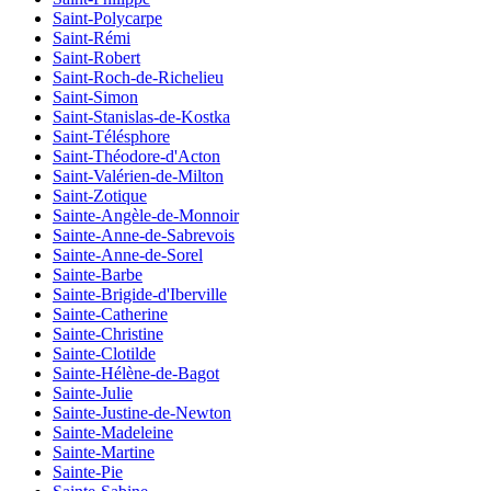
Saint-Polycarpe
Saint-Rémi
Saint-Robert
Saint-Roch-de-Richelieu
Saint-Simon
Saint-Stanislas-de-Kostka
Saint-Télésphore
Saint-Théodore-d'Acton
Saint-Valérien-de-Milton
Saint-Zotique
Sainte-Angèle-de-Monnoir
Sainte-Anne-de-Sabrevois
Sainte-Anne-de-Sorel
Sainte-Barbe
Sainte-Brigide-d'Iberville
Sainte-Catherine
Sainte-Christine
Sainte-Clotilde
Sainte-Hélène-de-Bagot
Sainte-Julie
Sainte-Justine-de-Newton
Sainte-Madeleine
Sainte-Martine
Sainte-Pie