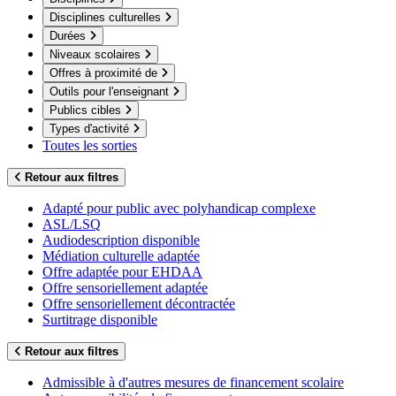
Disciplines culturelles
Durées
Niveaux scolaires
Offres à proximité de
Outils pour l'enseignant
Publics cibles
Types d'activité
Toutes les sorties
Retour aux filtres
Adapté pour public avec polyhandicap complexe
ASL/LSQ
Audiodescription disponible
Médiation culturelle adaptée
Offre adaptée pour EHDAA
Offre sensoriellement adaptée
Offre sensoriellement décontractée
Surtitrage disponible
Retour aux filtres
Admissible à d'autres mesures de financement scolaire