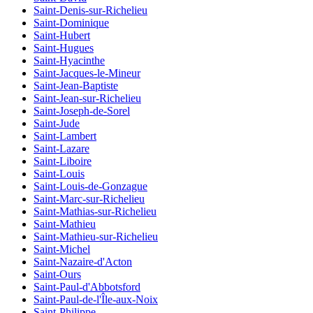
Saint-Denis-sur-Richelieu
Saint-Dominique
Saint-Hubert
Saint-Hugues
Saint-Hyacinthe
Saint-Jacques-le-Mineur
Saint-Jean-Baptiste
Saint-Jean-sur-Richelieu
Saint-Joseph-de-Sorel
Saint-Jude
Saint-Lambert
Saint-Lazare
Saint-Liboire
Saint-Louis
Saint-Louis-de-Gonzague
Saint-Marc-sur-Richelieu
Saint-Mathias-sur-Richelieu
Saint-Mathieu
Saint-Mathieu-sur-Richelieu
Saint-Michel
Saint-Nazaire-d'Acton
Saint-Ours
Saint-Paul-d'Abbotsford
Saint-Paul-de-l'Île-aux-Noix
Saint-Philippe