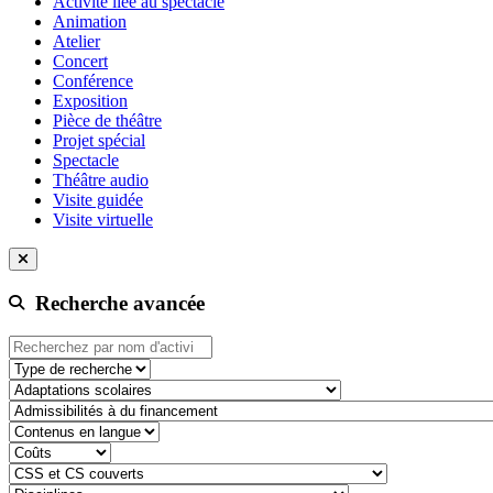
Activité liée au spectacle
Animation
Atelier
Concert
Conférence
Exposition
Pièce de théâtre
Projet spécial
Spectacle
Théâtre audio
Visite guidée
Visite virtuelle
Recherche avancée
Type de recherche
adaptation-scolaire
admissibilite-a-du-financement
contenu-en-langue
cout
css-et-cs-couvert
discipline