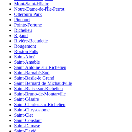
Mont-Saint-Hilaire
Notre-Dame-de-l'Île-Perrot
Otterburn Park
Pincourt
Pointe-Fortune
Richelieu
Rigaud
Rivière-Beaudette
Rougemont
Roxton Falls
Saint-Aimé
Saint-Amable
Saint-Antoine-sur-Richelieu
Saint-Barnabé-Sud
Saint-Basile-le Grand
Saint-Bernard-de-Michaudville
Saint-Blaise-sur-Richelieu
Saint-Bruno-de-Montarville
Saint-Césaire
Saint-Charles-sur-Richelieu
Saint-Chrysostome
Saint-Clet
Saint-Constant
Saint-Damase
Saint-David