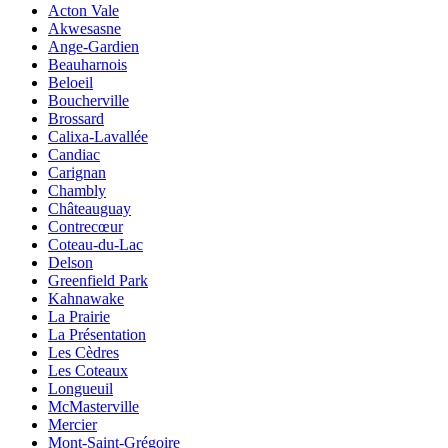
Acton Vale
Akwesasne
Ange-Gardien
Beauharnois
Beloeil
Boucherville
Brossard
Calixa-Lavallée
Candiac
Carignan
Chambly
Châteauguay
Contrecœur
Coteau-du-Lac
Delson
Greenfield Park
Kahnawake
La Prairie
La Présentation
Les Cèdres
Les Coteaux
Longueuil
McMasterville
Mercier
Mont-Saint-Grégoire